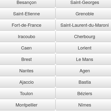
Besançon
Saint-Georges
Saint-Etienne
Grenoble
Fort-de-France
Saint-Laurent-du-Maroni
Iracoubo
Cherbourg
Caen
Lorient
Brest
Le Mans
Nantes
Agen
Ajaccio
Bastia
Toulon
Béziers
Montpellier
Nîmes