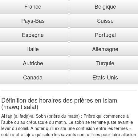
France
Belgique
Pays-Bas
Suisse
Espagne
Portugal
Italie
Allemagne
Autriche
Turquie
Canada
Etats-Unis
Définition des horaires des prières en Islam
(mawqit salat)
Al fajr (al fadjr)/al Sobh (prière du matin) : Prière qui commence à
l’aube ou au crépuscule du matin. Le sobh se termine juste avant le
lever du soleil. A noter qu’il existe une confusion entre les termes «
sobh » et « fajr » qui selon les savants sont utilisés pour faire allusion