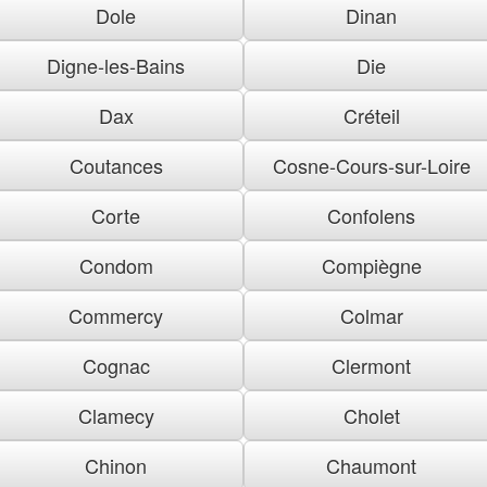
Dole
Dinan
Digne-les-Bains
Die
Dax
Créteil
Coutances
Cosne-Cours-sur-Loire
Corte
Confolens
Condom
Compiègne
Commercy
Colmar
Cognac
Clermont
Clamecy
Cholet
Chinon
Chaumont