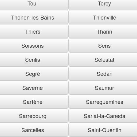
Toul
Torcy
Thonon-les-Bains
Thionville
Thiers
Thann
Soissons
Sens
Senlis
Sélestat
Segré
Sedan
Saverne
Saumur
Sartène
Sarreguemines
Sarrebourg
Sarlat-la-Canéda
Sarcelles
Saint-Quentin