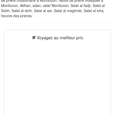
de priere musulmane à Montlucon, heure de priere mosquee à
Montlucon, Adhan, adan, salat Montlucon, Salat al fadjr, Salat al
Sobh, Salat al dohr, Salat al asr, Salat al maghreb, Salat al icha,
heures des prieres.
Voyagez au meilleur prix