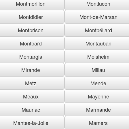
Montmorillon
Montlucon
Montdidier
Mont-de-Marsan
Montbrison
Montbéliard
Montbard
Montauban
Montargis
Molsheim
Mirande
Millau
Metz
Mende
Meaux
Mayenne
Mauriac
Marmande
Mantes-la-Jolie
Mamers