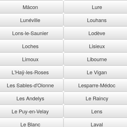
Mâcon
Lure
Lunéville
Louhans
Lons-le-Saunier
Lodève
Loches
Lisieux
Limoux
Libourne
L'Haÿ-les-Roses
Le Vigan
Les Sables-d'Olonne
Lesparre-Médoc
Les Andelys
Le Raincy
Le Puy-en-Velay
Lens
Le Blanc
Laval