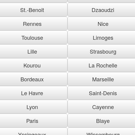
St.-Benoit
Dzaoudzi
Rennes
Nice
Toulouse
Limoges
Lille
Strasbourg
Kourou
La Rochelle
Bordeaux
Marseille
Le Havre
Saint-Denis
Lyon
Cayenne
Paris
Blaye
Yssingeaux
Wissembourg