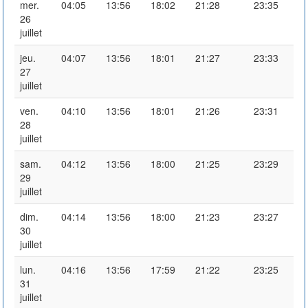
mer.
04:05
13:56
18:02
21:28
23:35
26
juillet
jeu.
04:07
13:56
18:01
21:27
23:33
27
juillet
ven.
04:10
13:56
18:01
21:26
23:31
28
juillet
sam.
04:12
13:56
18:00
21:25
23:29
29
juillet
dim.
04:14
13:56
18:00
21:23
23:27
30
juillet
lun.
04:16
13:56
17:59
21:22
23:25
31
juillet