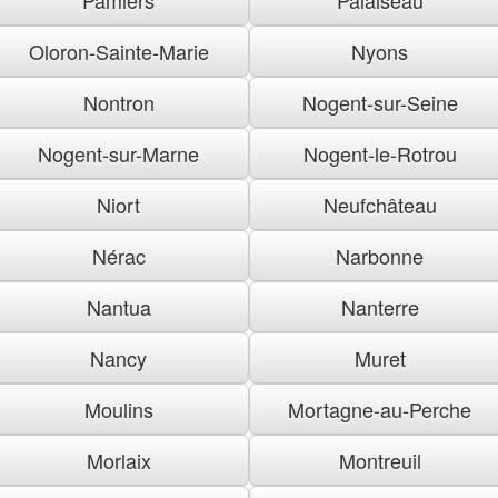
Oloron-Sainte-Marie
Nyons
Nontron
Nogent-sur-Seine
Nogent-sur-Marne
Nogent-le-Rotrou
Niort
Neufchâteau
Nérac
Narbonne
Nantua
Nanterre
Nancy
Muret
Moulins
Mortagne-au-Perche
Morlaix
Montreuil