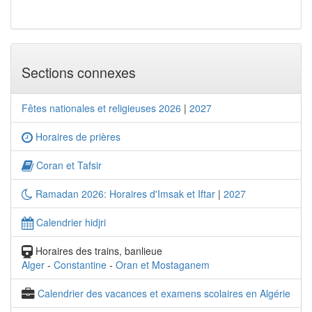
Sections connexes
Fêtes nationales et religieuses 2026
|
2027
Horaires de prières
Coran et Tafsir
Ramadan 2026: Horaires d'Imsak et Iftar
|
2027
Calendrier hidjri
Horaires des trains, banlieue
Alger
-
Constantine
-
Oran et Mostaganem
Calendrier des vacances et examens scolaires en Algérie