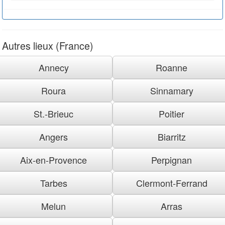
Autres lieux (France)
Annecy
Roanne
Roura
Sinnamary
St.-Brieuc
Poitier
Angers
Biarritz
Aix-en-Provence
Perpignan
Tarbes
Clermont-Ferrand
Melun
Arras