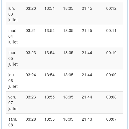
lun.
03:20
13:54
18:05
21:45
00:12
03
juillet
mar.
03:21
13:54
18:05
21:45
00:11
04
juillet
mer.
03:23
13:54
18:05
21:44
00:10
05
juillet
jeu.
03:24
13:54
18:05
21:44
00:09
06
juillet
ven.
03:26
13:55
18:05
21:44
00:08
07
juillet
sam.
03:28
13:55
18:05
21:43
00:07
08