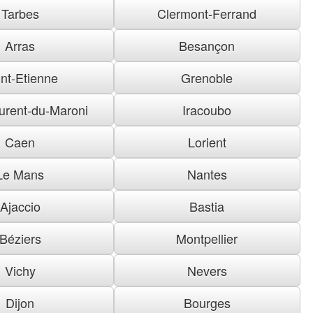
Tarbes
Clermont-Ferrand
Arras
Besançon
nt-Etienne
Grenoble
urent-du-Maroni
Iracoubo
Caen
Lorient
Le Mans
Nantes
Ajaccio
Bastia
Béziers
Montpellier
Vichy
Nevers
Dijon
Bourges