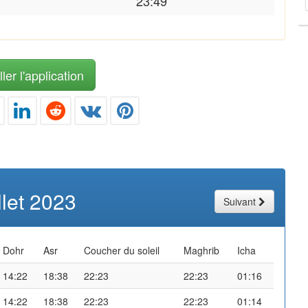
23:49
ler l'application
illet 2023
Suivant
Dohr
Asr
Coucher du soleil
Maghrib
Icha
14:22
18:38
22:23
22:23
01:16
14:22
18:38
22:23
22:23
01:14