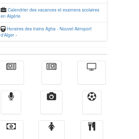
Calendrier des vacances et examens scolaires
en Algérie
Horaires des trains Agha - Nouvel Aéroport
d'Alger
-
Actualité
الأخبار
Télévision
Radio
Vidéos
Sport
Finance
Femmes
cuisine