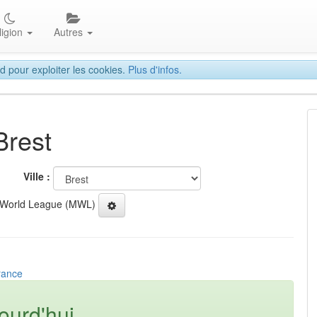
ligion
Autres
d pour exploiter les cookies.
Plus d'infos.
Brest
Ville :
 World League (MWL)
rance
ourd'hui