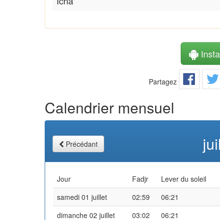
Icha
Instal
Partagez
Calendrier mensuel
ju
Précédant
Jour
Fadjr
Lever du soleil
samedi 01 juillet
02:59
06:21
dimanche 02 juillet
03:02
06:21