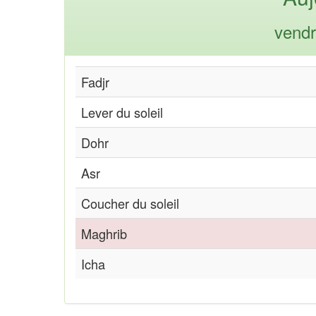
vendr
Fadjr
Lever du soleil
Dohr
Asr
Coucher du soleil
Maghrib
Icha