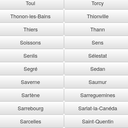
Toul
Torcy
Thonon-les-Bains
Thionville
Thiers
Thann
Soissons
Sens
Senlis
Sélestat
Segré
Sedan
Saverne
Saumur
Sartène
Sarreguemines
Sarrebourg
Sarlat-la-Canéda
Sarcelles
Saint-Quentin