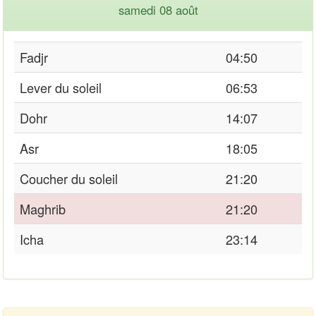
samedi 08 août
Fadjr
04:50
Lever du soleil
06:53
Dohr
14:07
Asr
18:05
Coucher du soleil
21:20
Maghrib
21:20
Icha
23:14