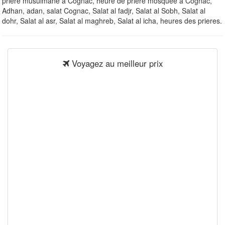
priere musulmane à Cognac, heure de priere mosquee à Cognac,
Adhan, adan, salat Cognac, Salat al fadjr, Salat al Sobh, Salat al
dohr, Salat al asr, Salat al maghreb, Salat al icha, heures des prieres.
Voyagez au meilleur prix