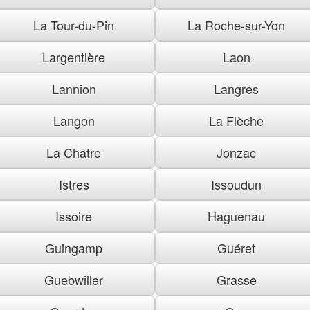
La Tour-du-Pin
La Roche-sur-Yon
Largentière
Laon
Lannion
Langres
Langon
La Flèche
La Châtre
Jonzac
Istres
Issoudun
Issoire
Haguenau
Guingamp
Guéret
Guebwiller
Grasse