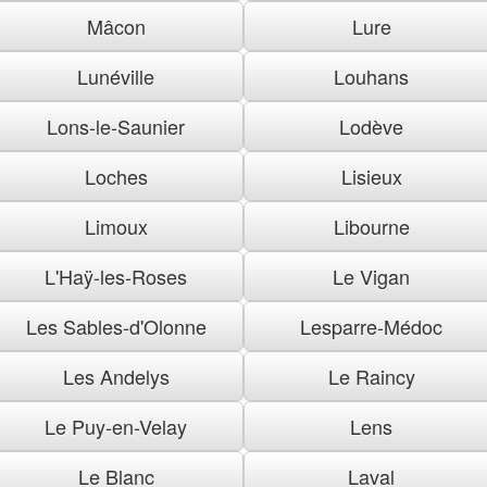
Mâcon
Lure
Lunéville
Louhans
Lons-le-Saunier
Lodève
Loches
Lisieux
Limoux
Libourne
L'Haÿ-les-Roses
Le Vigan
Les Sables-d'Olonne
Lesparre-Médoc
Les Andelys
Le Raincy
Le Puy-en-Velay
Lens
Le Blanc
Laval