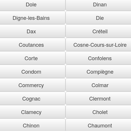
Dole
Dinan
Digne-les-Bains
Die
Dax
Créteil
Coutances
Cosne-Cours-sur-Loire
Corte
Confolens
Condom
Compiègne
Commercy
Colmar
Cognac
Clermont
Clamecy
Cholet
Chinon
Chaumont