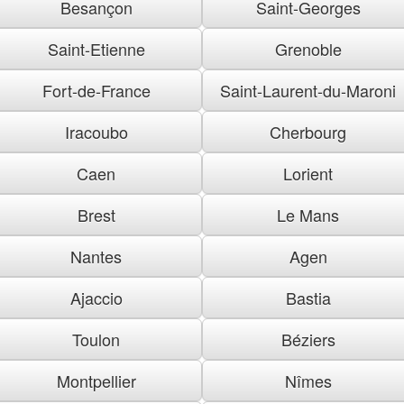
Besançon
Saint-Georges
Saint-Etienne
Grenoble
Fort-de-France
Saint-Laurent-du-Maroni
Iracoubo
Cherbourg
Caen
Lorient
Brest
Le Mans
Nantes
Agen
Ajaccio
Bastia
Toulon
Béziers
Montpellier
Nîmes