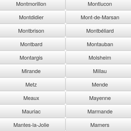
Montmorillon
Montlucon
Montdidier
Mont-de-Marsan
Montbrison
Montbéliard
Montbard
Montauban
Montargis
Molsheim
Mirande
Millau
Metz
Mende
Meaux
Mayenne
Mauriac
Marmande
Mantes-la-Jolie
Mamers