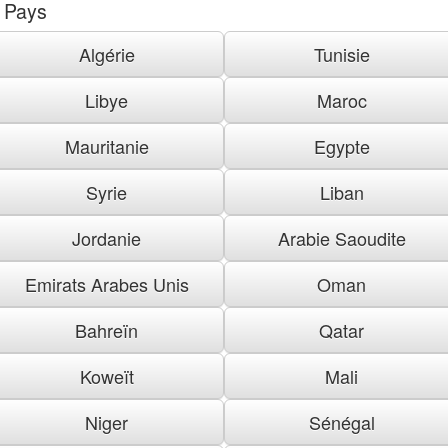
Pays
Algérie
Tunisie
Libye
Maroc
Mauritanie
Egypte
Syrie
Liban
Jordanie
Arabie Saoudite
Emirats Arabes Unis
Oman
Bahreïn
Qatar
Koweït
Mali
Niger
Sénégal