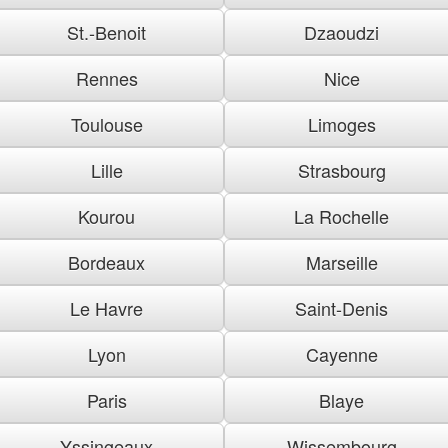
St.-Benoit
Dzaoudzi
Rennes
Nice
Toulouse
Limoges
Lille
Strasbourg
Kourou
La Rochelle
Bordeaux
Marseille
Le Havre
Saint-Denis
Lyon
Cayenne
Paris
Blaye
Yssingeaux
Wissembourg