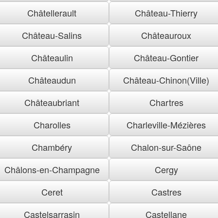
Châtellerault
Château-Thierry
Château-Salins
Châteauroux
Châteaulin
Château-Gontier
Châteaudun
Château-Chinon(Ville)
Châteaubriant
Chartres
Charolles
Charleville-Mézières
Chambéry
Chalon-sur-Saône
Châlons-en-Champagne
Cergy
Ceret
Castres
Castelsarrasin
Castellane