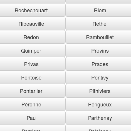
Rochechouart
Riom
Ribeauville
Rethel
Redon
Rambouillet
Quimper
Provins
Privas
Prades
Pontoise
Pontivy
Pontarlier
Pithiviers
Péronne
Périgueux
Pau
Parthenay
Pamiers
Palaiseau