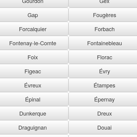
Gourdon
Gex
Gap
Fougères
Forcalquier
Forbach
Fontenay-le-Comte
Fontainebleau
Foix
Florac
Figeac
Évry
Évreux
Étampes
Épinal
Épernay
Dunkerque
Dreux
Draguignan
Douai