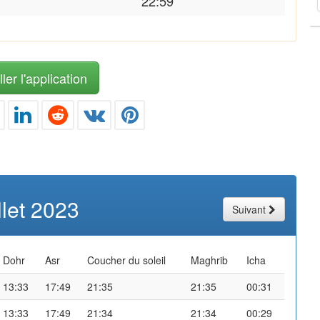
22:59
ler l'application
illet 2023
Suivant
Dohr
Asr
Coucher du soleil
Maghrib
Icha
13:33
17:49
21:35
21:35
00:31
13:33
17:49
21:34
21:34
00:29