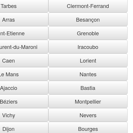
Tarbes
Clermont-Ferrand
Arras
Besançon
nt-Etienne
Grenoble
urent-du-Maroni
Iracoubo
Caen
Lorient
Le Mans
Nantes
Ajaccio
Bastia
Béziers
Montpellier
Vichy
Nevers
Dijon
Bourges