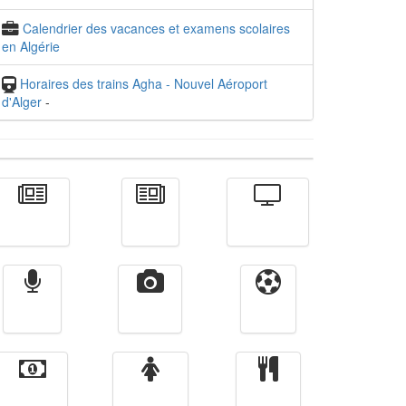
Calendrier des vacances et examens scolaires
en Algérie
Horaires des trains Agha - Nouvel Aéroport
d'Alger
-
Actualité
الأخبار
Télévision
Radio
Vidéos
Sport
Finance
Femmes
cuisine