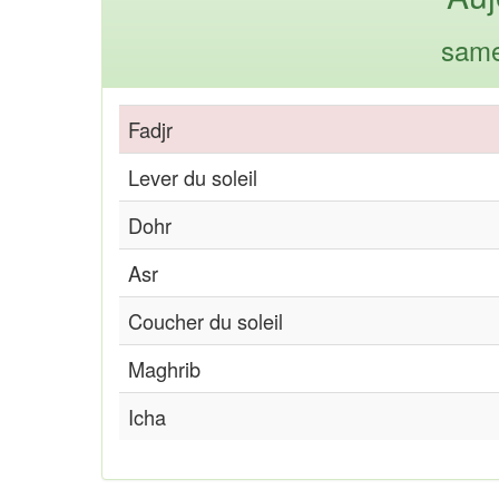
same
Fadjr
Lever du soleil
Dohr
Asr
Coucher du soleil
Maghrib
Icha