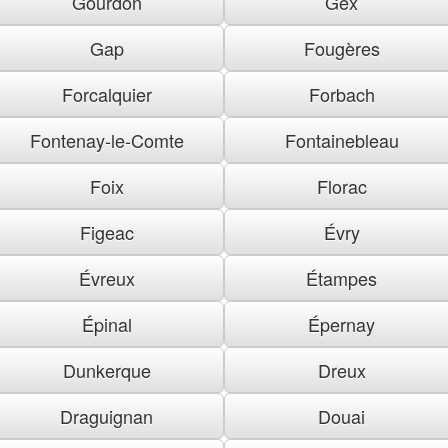
Gourdon
Gex
Gap
Fougères
Forcalquier
Forbach
Fontenay-le-Comte
Fontainebleau
Foix
Florac
Figeac
Évry
Évreux
Étampes
Épinal
Épernay
Dunkerque
Dreux
Draguignan
Douai