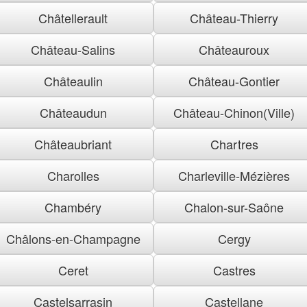
Châtellerault
Château-Thierry
Château-Salins
Châteauroux
Châteaulin
Château-Gontier
Châteaudun
Château-Chinon(Ville)
Châteaubriant
Chartres
Charolles
Charleville-Mézières
Chambéry
Chalon-sur-Saône
Châlons-en-Champagne
Cergy
Ceret
Castres
Castelsarrasin
Castellane