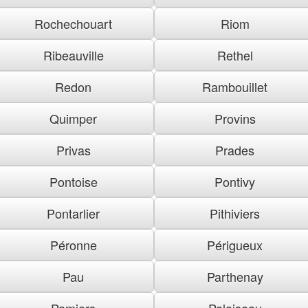
Rochechouart
Riom
Ribeauville
Rethel
Redon
Rambouillet
Quimper
Provins
Privas
Prades
Pontoise
Pontivy
Pontarlier
Pithiviers
Péronne
Périgueux
Pau
Parthenay
Pamiers
Palaiseau