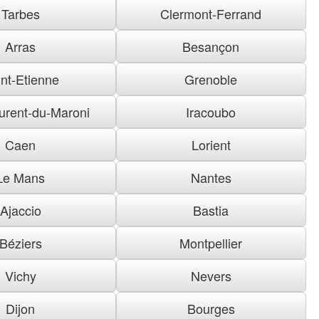
Tarbes
Clermont-Ferrand
Arras
Besançon
nt-Etienne
Grenoble
urent-du-Maroni
Iracoubo
Caen
Lorient
Le Mans
Nantes
Ajaccio
Bastia
Béziers
Montpellier
Vichy
Nevers
Dijon
Bourges