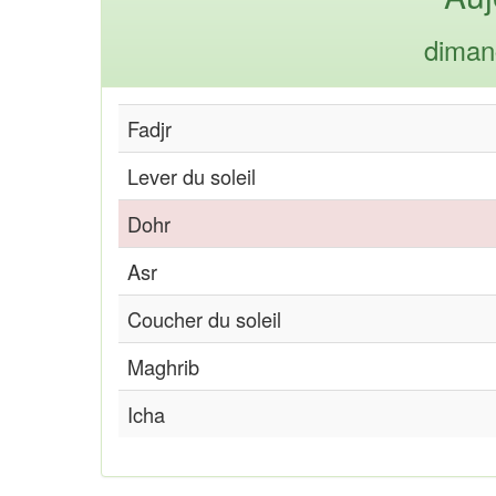
diman
Fadjr
Lever du soleil
Dohr
Asr
Coucher du soleil
Maghrib
Icha