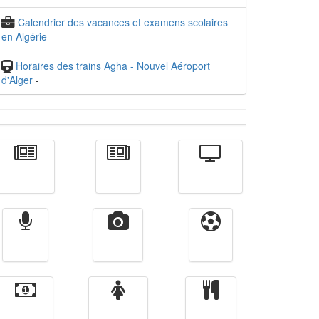
Calendrier des vacances et examens scolaires
en Algérie
Horaires des trains Agha - Nouvel Aéroport
d'Alger
-
Actualité
الأخبار
Télévision
Radio
Vidéos
Sport
Finance
Femmes
cuisine