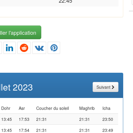
22:45
ler l'application
illet 2023
Suivant
Dohr
Asr
Coucher du soleil
Maghrib
Icha
13:45
17:53
21:31
21:31
23:50
13:45
17:54
21:31
21:31
23:49