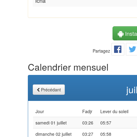
Icha
Instal
Partagez
Calendrier mensuel
ju
Précédant
Jour
Fadjr
Lever du soleil
samedi 01 juillet
03:26
05:57
dimanche 02 juillet
03:27
05:58