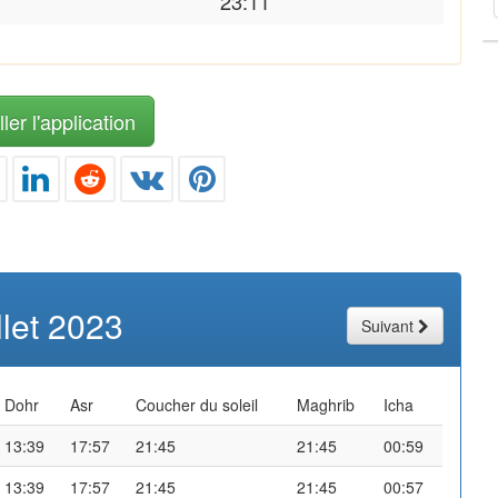
23:11
ler l'application
illet 2023
Suivant
Dohr
Asr
Coucher du soleil
Maghrib
Icha
13:39
17:57
21:45
21:45
00:59
13:39
17:57
21:45
21:45
00:57