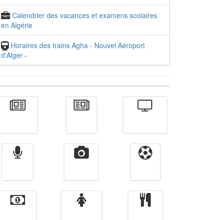
Calendrier des vacances et examens scolaires
en Algérie
Horaires des trains Agha - Nouvel Aéroport
d'Alger
-
Actualité
الأخبار
Télévision
Radio
Vidéos
Sport
Finance
Femmes
cuisine