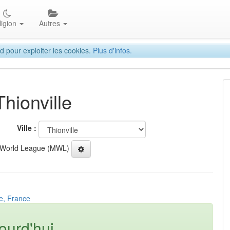
ligion
Autres
d pour exploiter les cookies.
Plus d'infos.
Thionville
Ville :
 World League (MWL)
le, France
ourd'hui