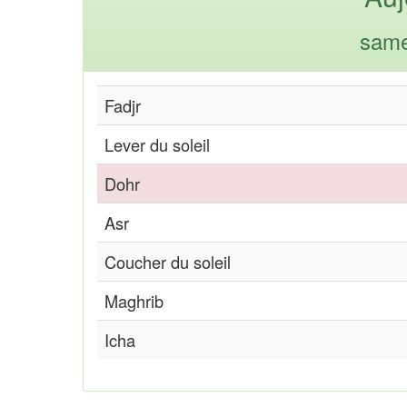
same
Fadjr
Lever du soleil
Dohr
Asr
Coucher du soleil
Maghrib
Icha