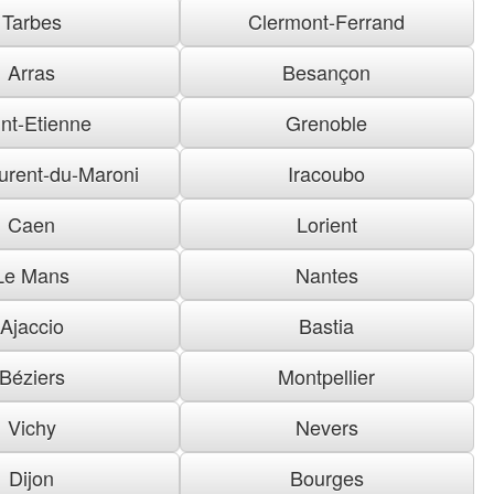
Tarbes
Clermont-Ferrand
Arras
Besançon
nt-Etienne
Grenoble
urent-du-Maroni
Iracoubo
Caen
Lorient
Le Mans
Nantes
Ajaccio
Bastia
Béziers
Montpellier
Vichy
Nevers
Dijon
Bourges