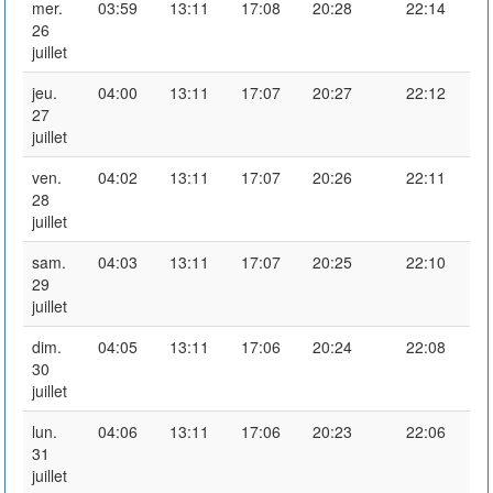
mer.
03:59
13:11
17:08
20:28
22:14
26
juillet
jeu.
04:00
13:11
17:07
20:27
22:12
27
juillet
ven.
04:02
13:11
17:07
20:26
22:11
28
juillet
sam.
04:03
13:11
17:07
20:25
22:10
29
juillet
dim.
04:05
13:11
17:06
20:24
22:08
30
juillet
lun.
04:06
13:11
17:06
20:23
22:06
31
juillet