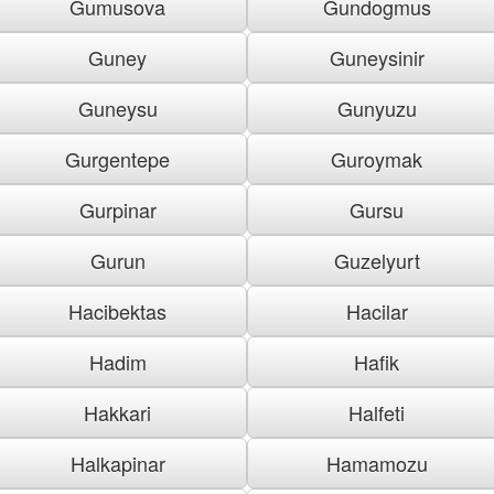
Gumusova
Gundogmus
Guney
Guneysinir
Guneysu
Gunyuzu
Gurgentepe
Guroymak
Gurpinar
Gursu
Gurun
Guzelyurt
Hacibektas
Hacilar
Hadim
Hafik
Hakkari
Halfeti
Halkapinar
Hamamozu