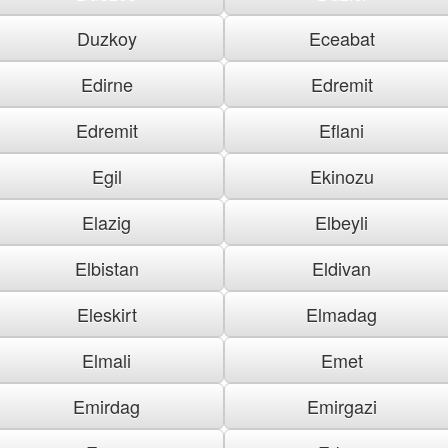
Duzkoy
Eceabat
Edirne
Edremit
Edremit
Eflani
Egil
Ekinozu
Elazig
Elbeyli
Elbistan
Eldivan
Eleskirt
Elmadag
Elmali
Emet
Emirdag
Emirgazi