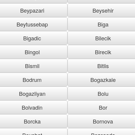
Beypazari
Beysehir
Beytussebap
Biga
Bigadic
Bilecik
Bingol
Birecik
Bismil
Bitlis
Bodrum
Bogazkale
Bogazliyan
Bolu
Bolvadin
Bor
Borcka
Bornova
Boyabat
Bozcaada