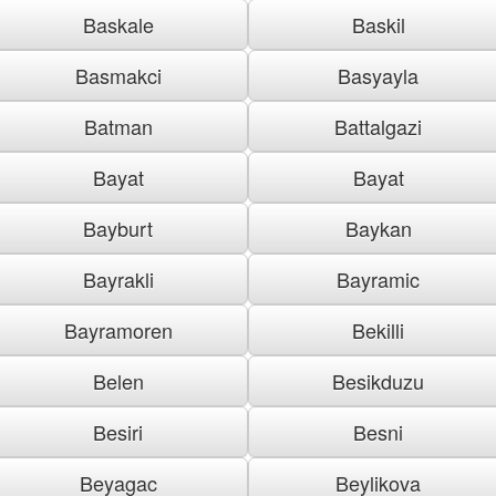
Baskale
Baskil
Basmakci
Basyayla
Batman
Battalgazi
Bayat
Bayat
Bayburt
Baykan
Bayrakli
Bayramic
Bayramoren
Bekilli
Belen
Besikduzu
Besiri
Besni
Beyagac
Beylikova