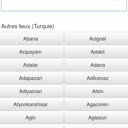
Autres lieux (Turquie)
Abana
Acigoel
Acipayam
Adakli
Adalar
Adana
Adapazari
Adilcevaz
Adiyaman
Afsin
Afyonkarahisar
Agacoren
Agin
Aglasun