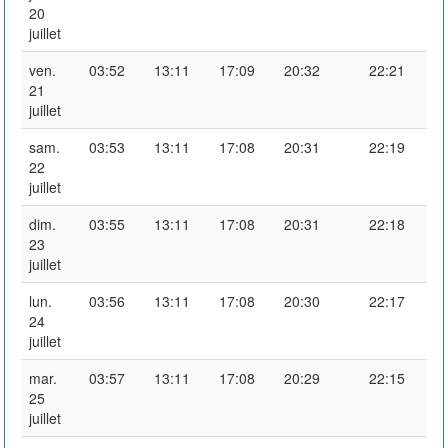
20
juillet
ven.
03:52
13:11
17:09
20:32
22:21
21
juillet
sam.
03:53
13:11
17:08
20:31
22:19
22
juillet
dim.
03:55
13:11
17:08
20:31
22:18
23
juillet
lun.
03:56
13:11
17:08
20:30
22:17
24
juillet
mar.
03:57
13:11
17:08
20:29
22:15
25
juillet