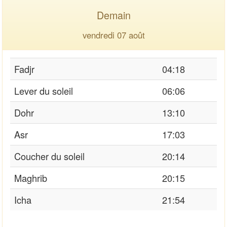
Demain
vendredi 07 août
Fadjr
04:18
Lever du soleil
06:06
Dohr
13:10
Asr
17:03
Coucher du soleil
20:14
Maghrib
20:15
Icha
21:54