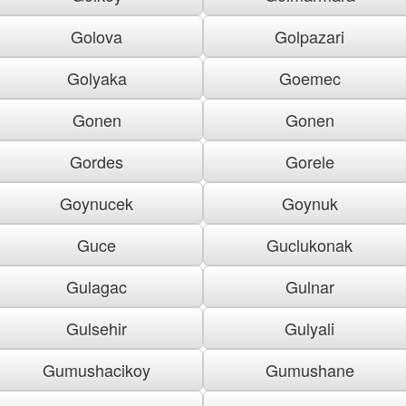
Golova
Golpazari
Golyaka
Goemec
Gonen
Gonen
Gordes
Gorele
Goynucek
Goynuk
Guce
Guclukonak
Gulagac
Gulnar
Gulsehir
Gulyali
Gumushacikoy
Gumushane