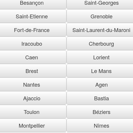
Besançon
Saint-Georges
Saint-Etienne
Grenoble
Fort-de-France
Saint-Laurent-du-Maroni
Iracoubo
Cherbourg
Caen
Lorient
Brest
Le Mans
Nantes
Agen
Ajaccio
Bastia
Toulon
Béziers
Montpellier
Nîmes