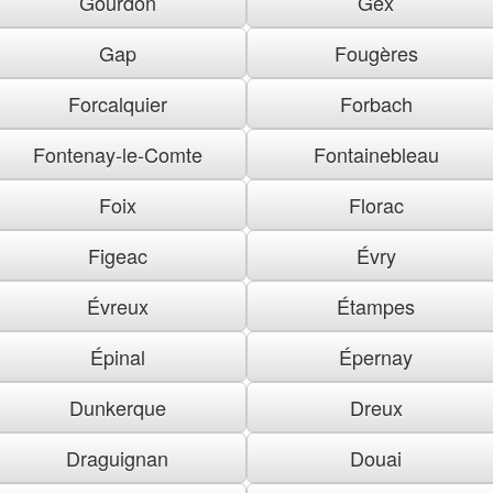
Gourdon
Gex
Gap
Fougères
Forcalquier
Forbach
Fontenay-le-Comte
Fontainebleau
Foix
Florac
Figeac
Évry
Évreux
Étampes
Épinal
Épernay
Dunkerque
Dreux
Draguignan
Douai