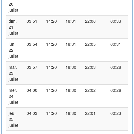
20
juillet
dim.
03:51
14:20
18:31
22:06
00:33
21
juillet
lun.
03:54
14:20
18:31
22:05
00:31
22
juillet
mar.
03:57
14:20
18:30
22:03
00:28
23
juillet
mer.
04:00
14:20
18:30
22:02
00:26
24
juillet
jeu.
04:03
14:20
18:30
22:01
00:23
25
juillet