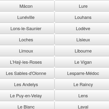
Mâcon
Lure
Lunéville
Louhans
Lons-le-Saunier
Lodève
Loches
Lisieux
Limoux
Libourne
L'Haÿ-les-Roses
Le Vigan
Les Sables-d'Olonne
Lesparre-Médoc
Les Andelys
Le Raincy
Le Puy-en-Velay
Lens
Le Blanc
Laval