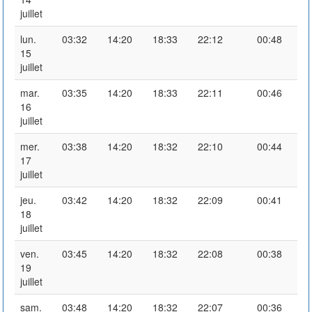
juillet
lun.
03:32
14:20
18:33
22:12
00:48
15
juillet
mar.
03:35
14:20
18:33
22:11
00:46
16
juillet
mer.
03:38
14:20
18:32
22:10
00:44
17
juillet
jeu.
03:42
14:20
18:32
22:09
00:41
18
juillet
ven.
03:45
14:20
18:32
22:08
00:38
19
juillet
sam.
03:48
14:20
18:32
22:07
00:36