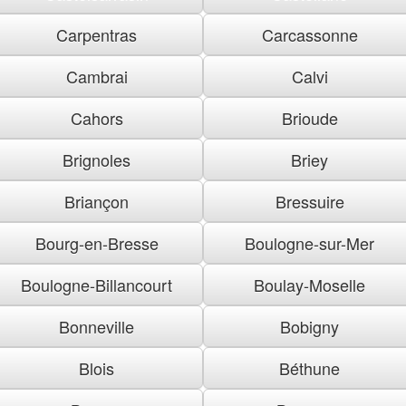
Carpentras
Carcassonne
Cambrai
Calvi
Cahors
Brioude
Brignoles
Briey
Briançon
Bressuire
Bourg-en-Bresse
Boulogne-sur-Mer
Boulogne-Billancourt
Boulay-Moselle
Bonneville
Bobigny
Blois
Béthune