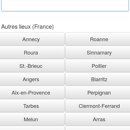
Autres lieux (France)
Annecy
Roanne
Roura
Sinnamary
St.-Brieuc
Poitier
Angers
Biarritz
Aix-en-Provence
Perpignan
Tarbes
Clermont-Ferrand
Melun
Arras