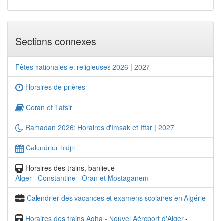
Sections connexes
Fêtes nationales et religieuses 2026
|
2027
Horaires de prières
Coran et Tafsir
Ramadan 2026: Horaires d'Imsak et Iftar
|
2027
Calendrier hidjri
Horaires des trains, banlieue
Alger
-
Constantine
-
Oran et Mostaganem
Calendrier des vacances et examens scolaires en Algérie
Horaires des trains Agha - Nouvel Aéroport d'Alger
-