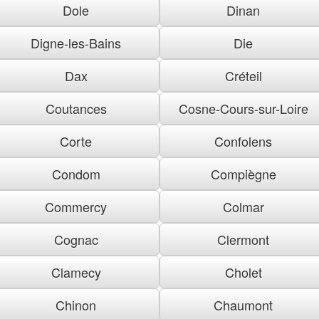
Dole
Dinan
Digne-les-Bains
Die
Dax
Créteil
Coutances
Cosne-Cours-sur-Loire
Corte
Confolens
Condom
Compiègne
Commercy
Colmar
Cognac
Clermont
Clamecy
Cholet
Chinon
Chaumont