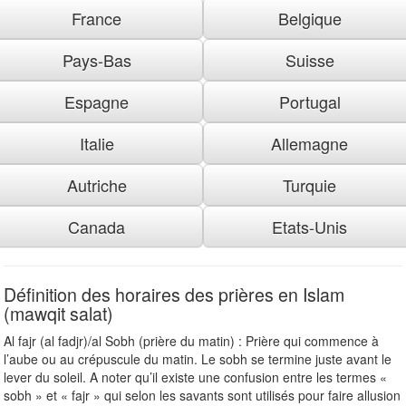
France
Belgique
Pays-Bas
Suisse
Espagne
Portugal
Italie
Allemagne
Autriche
Turquie
Canada
Etats-Unis
Définition des horaires des prières en Islam
(mawqit salat)
Al fajr (al fadjr)/al Sobh (prière du matin) : Prière qui commence à
l’aube ou au crépuscule du matin. Le sobh se termine juste avant le
lever du soleil. A noter qu’il existe une confusion entre les termes «
sobh » et « fajr » qui selon les savants sont utilisés pour faire allusion