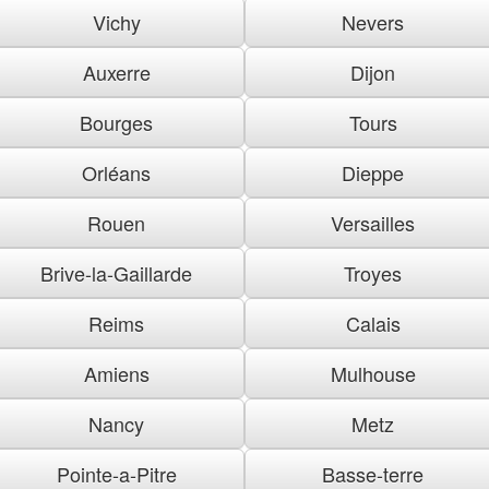
Vichy
Nevers
Auxerre
Dijon
Bourges
Tours
Orléans
Dieppe
Rouen
Versailles
Brive-la-Gaillarde
Troyes
Reims
Calais
Amiens
Mulhouse
Nancy
Metz
Pointe-a-Pitre
Basse-terre