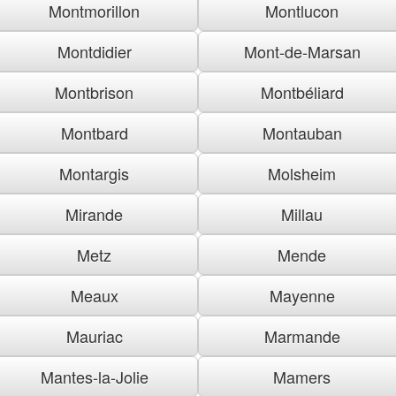
Montmorillon
Montlucon
Montdidier
Mont-de-Marsan
Montbrison
Montbéliard
Montbard
Montauban
Montargis
Molsheim
Mirande
Millau
Metz
Mende
Meaux
Mayenne
Mauriac
Marmande
Mantes-la-Jolie
Mamers