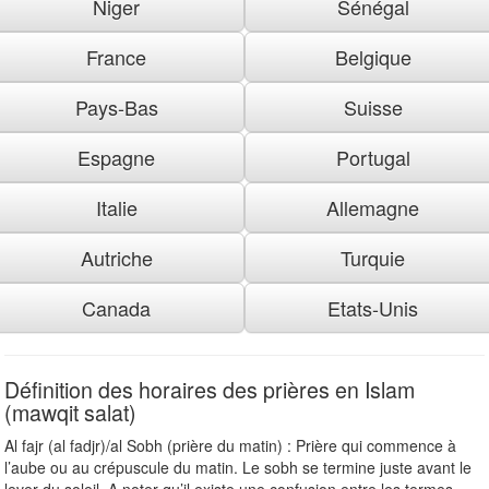
Niger
Sénégal
France
Belgique
Pays-Bas
Suisse
Espagne
Portugal
Italie
Allemagne
Autriche
Turquie
Canada
Etats-Unis
Définition des horaires des prières en Islam
(mawqit salat)
Al fajr (al fadjr)/al Sobh (prière du matin) : Prière qui commence à
l’aube ou au crépuscule du matin. Le sobh se termine juste avant le
lever du soleil. A noter qu’il existe une confusion entre les termes «