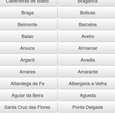
Cabeceiras de Basto
Braganca
Braga
Boticas
Belmonte
Barcelos
Baiao
Aveiro
Arouca
Armamar
Arganil
Anadia
Amares
Amarante
Alfandega da Fe
Albergaria-a-Velha
Aguiar da Beira
Agueda
Santa Cruz das Flores
Ponta Delgada