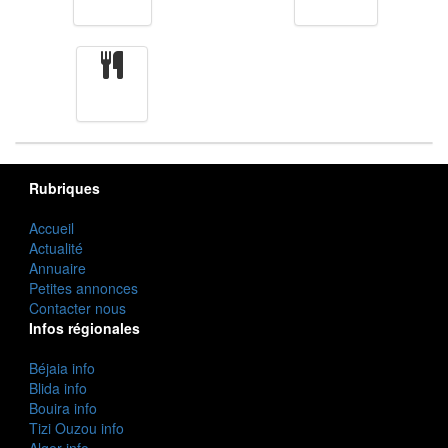
Finance
Femmes
cuisine
Rubriques
Accueil
Actualité
Annuaire
Petites annonces
Contacter nous
Infos régionales
Béjaia info
Blida info
Bouira info
Tizi Ouzou info
Alger info