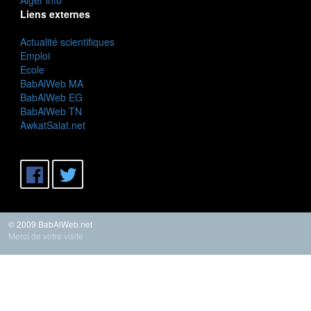
Liens externes
Actualité scientifiques
Emploi
Ecole
BabAlWeb MA
BabAlWeb EG
BabAlWeb TN
AwkatSalat.net
© 2009 BabAlWeb.net
Merci de votre visite