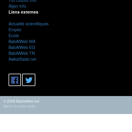
Alger info
Liens externes
Actualité scientifiques
Emploi
Ecole
BabAlWeb MA
BabAlWeb EG
BabAlWeb TN
AwkatSalat.net
© 2009 BabAlWeb.net
Merci de votre visite