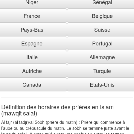
Niger
Sénégal
France
Belgique
Pays-Bas
Suisse
Espagne
Portugal
Italie
Allemagne
Autriche
Turquie
Canada
Etats-Unis
Définition des horaires des prières en Islam
(mawqit salat)
Al fajr (al fadjr)/al Sobh (prière du matin) : Prière qui commence à
l’aube ou au crépuscule du matin. Le sobh se termine juste avant le
lever du soleil. A noter qu’il existe une confusion entre les termes «