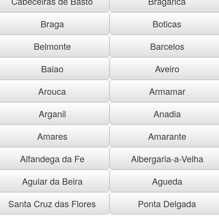
Cabeceiras de Basto
Braganca
Braga
Boticas
Belmonte
Barcelos
Baiao
Aveiro
Arouca
Armamar
Arganil
Anadia
Amares
Amarante
Alfandega da Fe
Albergaria-a-Velha
Aguiar da Beira
Agueda
Santa Cruz das Flores
Ponta Delgada