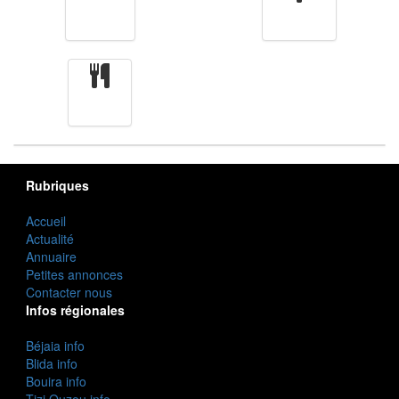
Finance
Femmes
cuisine
Rubriques
Accueil
Actualité
Annuaire
Petites annonces
Contacter nous
Infos régionales
Béjaia info
Blida info
Bouira info
Tizi Ouzou info