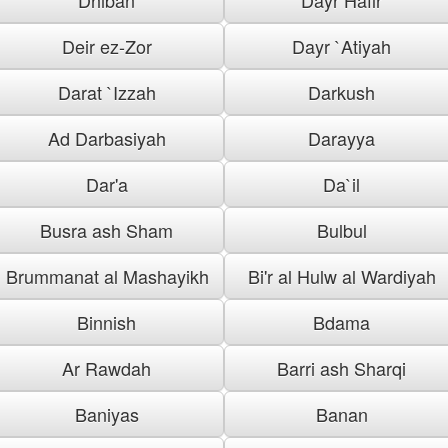
Deir ez-Zor
Dayr `Atiyah
Darat `Izzah
Darkush
Ad Darbasiyah
Darayya
Dar'a
Da`il
Busra ash Sham
Bulbul
Brummanat al Mashayikh
Bi'r al Hulw al Wardiyah
Binnish
Bdama
Ar Rawdah
Barri ash Sharqi
Baniyas
Banan