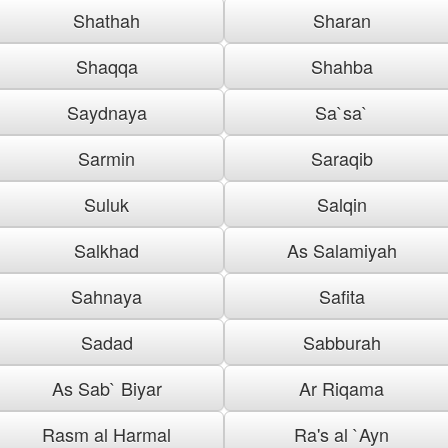
Shathah
Sharan
Shaqqa
Shahba
Saydnaya
Sa`sa`
Sarmin
Saraqib
Suluk
Salqin
Salkhad
As Salamiyah
Sahnaya
Safita
Sadad
Sabburah
As Sab` Biyar
Ar Riqama
Rasm al Harmal
Ra's al `Ayn