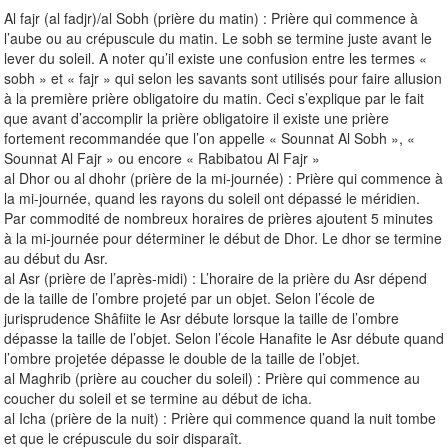
Al fajr (al fadjr)/al Sobh (prière du matin) : Prière qui commence à
l’aube ou au crépuscule du matin. Le sobh se termine juste avant le
lever du soleil. A noter qu’il existe une confusion entre les termes «
sobh » et « fajr » qui selon les savants sont utilisés pour faire allusion
à la première prière obligatoire du matin. Ceci s’explique par le fait
que avant d’accomplir la prière obligatoire il existe une prière
fortement recommandée que l’on appelle « Sounnat Al Sobh », «
Sounnat Al Fajr » ou encore « Rabibatou Al Fajr »
al Dhor ou al dhohr (prière de la mi-journée) : Prière qui commence à
la mi-journée, quand les rayons du soleil ont dépassé le méridien.
Par commodité de nombreux horaires de prières ajoutent 5 minutes
à la mi-journée pour déterminer le début de Dhor. Le dhor se termine
au début du Asr.
al Asr (prière de l’après-midi) : L’horaire de la prière du Asr dépend
de la taille de l’ombre projeté par un objet. Selon l’école de
jurisprudence Shâfiite le Asr débute lorsque la taille de l’ombre
dépasse la taille de l’objet. Selon l’école Hanafite le Asr débute quand
l’ombre projetée dépasse le double de la taille de l’objet.
al Maghrib (prière au coucher du soleil) : Prière qui commence au
coucher du soleil et se termine au début de icha.
al Icha (prière de la nuit) : Prière qui commence quand la nuit tombe
et que le crépuscule du soir disparaît.