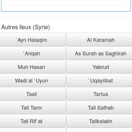
Autres lieux (Syrie)
`Ayn Halaqim
Al Karamah
`Ariqah
As Surah as Saghirah
Muh Hasan
Yabrud
Wadi al `Uyun
`Uqayribat
Tasil
Tartus
Tall Tamr
Tall Salhab
Tall Rif`at
Tallkalakh