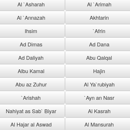
Al `Asharah
Al `Arimah
Al `Annazah
Akhtarin
Ihsim
`Afrin
Ad Dimas
Ad Dana
Ad Daliyah
Abu Qalqal
Albu Kamal
Hajin
Abu az Zuhur
Al Ya`rubiyah
`Arishah
`Ayn an Nasr
Nahiyat as Sab` Biyar
Al Kasrah
Al Hajar al Aswad
Al Mansurah