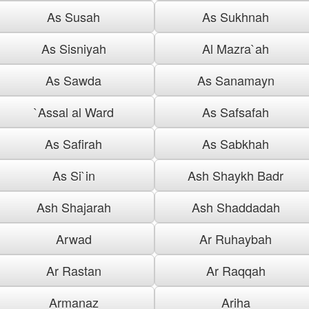
As Susah
As Sukhnah
As Sisniyah
Al Mazra`ah
As Sawda
As Sanamayn
`Assal al Ward
As Safsafah
As Safirah
As Sabkhah
As Si`in
Ash Shaykh Badr
Ash Shajarah
Ash Shaddadah
Arwad
Ar Ruhaybah
Ar Rastan
Ar Raqqah
Armanaz
Ariha