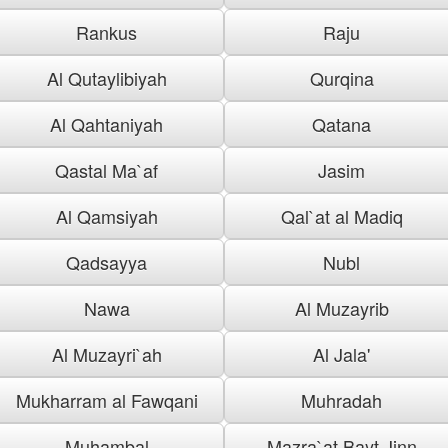
Rankus
Raju
Al Qutaylibiyah
Qurqina
Al Qahtaniyah
Qatana
Qastal Ma`af
Jasim
Al Qamsiyah
Qal`at al Madiq
Qadsayya
Nubl
Nawa
Al Muzayrib
Al Muzayri`ah
Al Jala'
Mukharram al Fawqani
Muhradah
Muhambal
Mazra`at Bayt Jinn