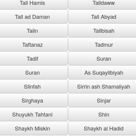
Tall Hamis
Talldaww
Tall ad Daman
Tall Abyad
Talin
Tallbisah
Taftanaz
Tadmur
Tadif
Suran
Suran
As Suqaylibiyah
Slinfah
Sirrin ash Shamaliyah
Sirghaya
Sinjar
Shuyukh Tahtani
Shin
Shaykh Miskin
Shaykh al Hadid