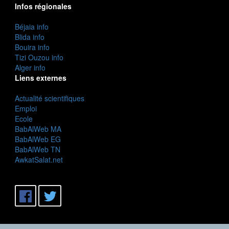
Infos régionales
Béjaia info
Blida info
Bouira info
Tizi Ouzou info
Alger info
Liens externes
Actualité scientifiques
Emploi
Ecole
BabAlWeb MA
BabAlWeb EG
BabAlWeb TN
AwkatSalat.net