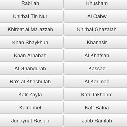
Rabi`ah
Khusham
Khirbat Tin Nur
Al Qabw
Khirbat al Ma`azzah
Khirbat Ghazalah
Khan Shaykhun
Khanasir
Khan Arnabah
Al Khafsah
Al Ghandurah
Kassab
Ra's al Khashufah
Al Karimah
Kafr Zayta
Kafr Takharim
Kafranbel
Kafr Batna
Junaynat Raslan
Jubb Ramlah