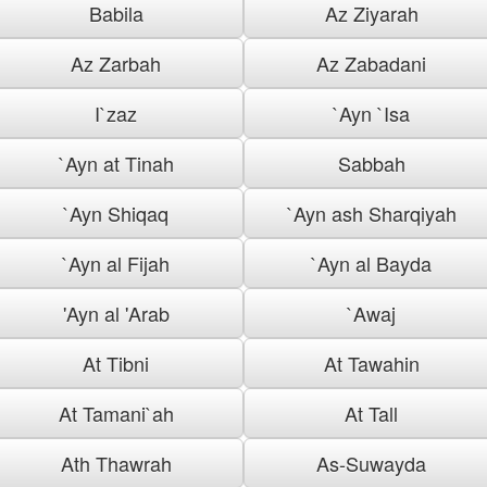
Babila
Az Ziyarah
Az Zarbah
Az Zabadani
I`zaz
`Ayn `Isa
`Ayn at Tinah
Sabbah
`Ayn Shiqaq
`Ayn ash Sharqiyah
`Ayn al Fijah
`Ayn al Bayda
'Ayn al 'Arab
`Awaj
At Tibni
At Tawahin
At Tamani`ah
At Tall
Ath Thawrah
As-Suwayda