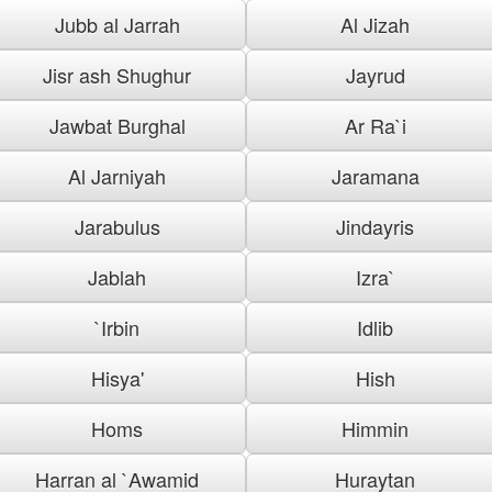
Jubb al Jarrah
Al Jizah
Jisr ash Shughur
Jayrud
Jawbat Burghal
Ar Ra`i
Al Jarniyah
Jaramana
Jarabulus
Jindayris
Jablah
Izra`
`Irbin
Idlib
Hisya'
Hish
Homs
Himmin
Harran al `Awamid
Huraytan