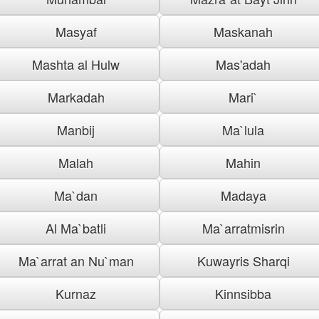
Masyaf
Maskanah
Mashta al Hulw
Mas'adah
Markadah
Mari`
Manbij
Ma`lula
Malah
Mahin
Ma`dan
Madaya
Al Ma`batli
Ma`arratmisrin
Ma`arrat an Nu`man
Kuwayris Sharqi
Kurnaz
Kinnsibba