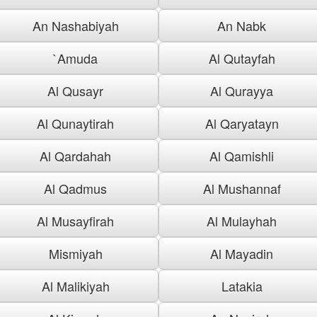
An Nashabiyah
An Nabk
`Amuda
Al Qutayfah
Al Qusayr
Al Qurayya
Al Qunaytirah
Al Qaryatayn
Al Qardahah
Al Qamishli
Al Qadmus
Al Mushannaf
Al Musayfirah
Al Mulayhah
Mismiyah
Al Mayadin
Al Malikiyah
Latakia