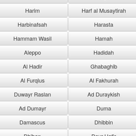
Harim
Harf al Musaytirah
Harbinafsah
Harasta
Hammam Wasil
Hamah
Aleppo
Hadidah
Al Hadir
Ghabaghib
Al Furqlus
Al Fakhurah
Duwayr Raslan
Ad Duraykish
Ad Dumayr
Duma
Damascus
Dhibbin
Dhiban
Dayr Hafir