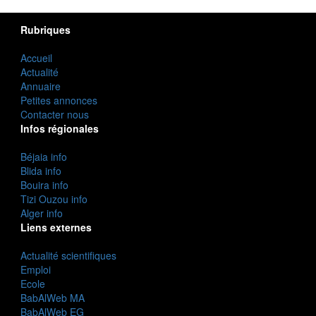
Rubriques
Accueil
Actualité
Annuaire
Petites annonces
Contacter nous
Infos régionales
Béjaia info
Blida info
Bouira info
Tizi Ouzou info
Alger info
Liens externes
Actualité scientifiques
Emploi
Ecole
BabAlWeb MA
BabAlWeb EG