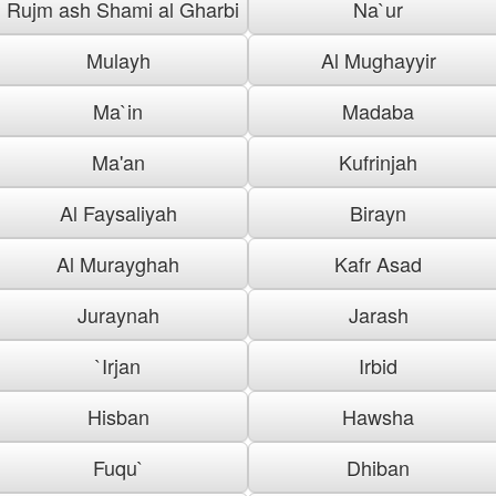
Rujm ash Shami al Gharbi
Na`ur
Mulayh
Al Mughayyir
Ma`in
Madaba
Ma'an
Kufrinjah
Al Faysaliyah
Birayn
Al Murayghah
Kafr Asad
Juraynah
Jarash
`Irjan
Irbid
Hisban
Hawsha
Fuqu`
Dhiban