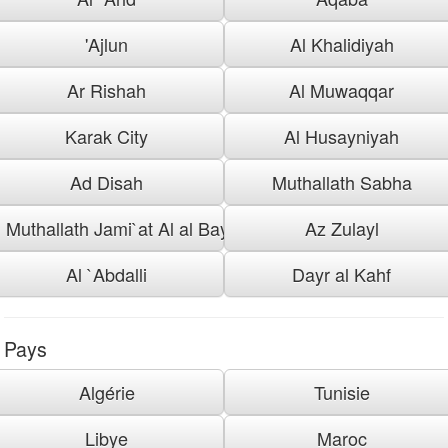
'Ajlun
Al Khalidiyah
Ar Rishah
Al Muwaqqar
Karak City
Al Husayniyah
Ad Disah
Muthallath Sabha
Muthallath Jami`at Al al Bayt
Az Zulayl
Al `Abdalli
Dayr al Kahf
Pays
Algérie
Tunisie
Libye
Maroc