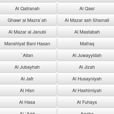
Al Qatranah
Al Qasr
Ghawr al Mazra`ah
Al Mazar ash Shamali
Al Mazar al Janubi
Al Mastabah
Manshiyat Bani Hasan
Mafraq
`Allan
Al Juwayyidah
Al Jubayhah
Al Jizah
Al Jafr
Al Husayniyah
Al Hisn
Al Hashimiyah
Al Hasa
Al Fuhays
Al `Arid
Aqaba