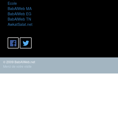
Ecole
BabAlWeb MA
BabAlWeb EG
BabAlWeb TN
AwkatSalat.net
© 2009 BabAlWeb.net
Merci de votre visite