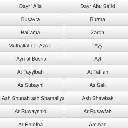
Dayr `Alla
Dayr Abu Sa`id
Busayra
Burma
Bal`ama
Zarqa
Muthallath al Azraq
`Ayy
`Ayn al Basha
Ayl
At Tayyibah
At Tafilah
As Subayhi
As Salt
Ash Shunah ash Shamaliyah
Ash Shawbak
Ar Ruwayshid
Ar Rusayfah
Ar Ramtha
Amman