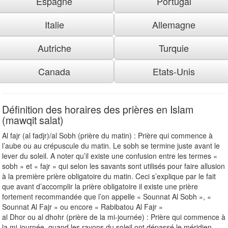
Espagne
Portugal
Italie
Allemagne
Autriche
Turquie
Canada
Etats-Unis
Définition des horaires des prières en Islam
(mawqit salat)
Al fajr (al fadjr)/al Sobh (prière du matin) : Prière qui commence à
l’aube ou au crépuscule du matin. Le sobh se termine juste avant le
lever du soleil. A noter qu’il existe une confusion entre les termes «
sobh » et « fajr » qui selon les savants sont utilisés pour faire allusion
à la première prière obligatoire du matin. Ceci s’explique par le fait
que avant d’accomplir la prière obligatoire il existe une prière
fortement recommandée que l’on appelle « Sounnat Al Sobh », «
Sounnat Al Fajr » ou encore « Rabibatou Al Fajr »
al Dhor ou al dhohr (prière de la mi-journée) : Prière qui commence à
la mi-journée, quand les rayons du soleil ont dépassé le méridien.