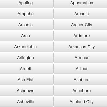
Appling
Appomattox
Arapaho
Arcadia
Arcadia
Archer City
Arco
Ardmore
Arkadelphia
Arkansas City
Arlington
Armour
Arnett
Arthur
Ash Flat
Ashburn
Ashdown
Asheboro
Asheville
Ashland City