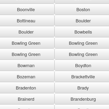
Boonville
Boston
Bottineau
Boulder
Boulder
Bowbells
Bowling Green
Bowling Green
Bowling Green
Bowling Green
Bowman
Boydton
Bozeman
Brackettville
Bradenton
Brady
Brainerd
Brandenburg