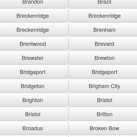
Brandon
Brazil
Breckenridge
Breckenridge
Breckenridge
Brenham
Brentwood
Brevard
Brewster
Brewton
Bridgeport
Bridgeport
Bridgeton
Brigham City
Brighton
Bristol
Bristol
Britton
Broadus
Broken Bow