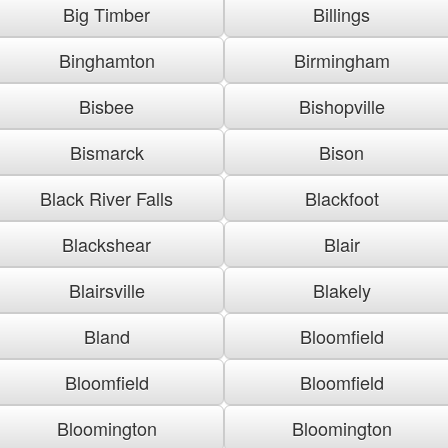
Big Timber
Billings
Binghamton
Birmingham
Bisbee
Bishopville
Bismarck
Bison
Black River Falls
Blackfoot
Blackshear
Blair
Blairsville
Blakely
Bland
Bloomfield
Bloomfield
Bloomfield
Bloomington
Bloomington