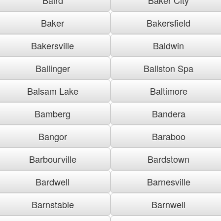
Baker
Bakersfield
Bakersville
Baldwin
Ballinger
Ballston Spa
Balsam Lake
Baltimore
Bamberg
Bandera
Bangor
Baraboo
Barbourville
Bardstown
Bardwell
Barnesville
Barnstable
Barnwell