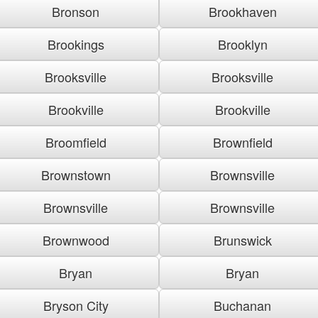
Bronson
Brookhaven
Brookings
Brooklyn
Brooksville
Brooksville
Brookville
Brookville
Broomfield
Brownfield
Brownstown
Brownsville
Brownsville
Brownsville
Brownwood
Brunswick
Bryan
Bryan
Bryson City
Buchanan