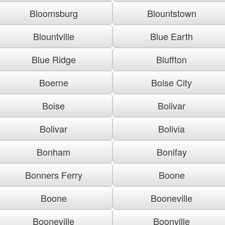
Bloomsburg
Blountstown
Blountville
Blue Earth
Blue Ridge
Bluffton
Boerne
Boise City
Boise
Bolivar
Bolivar
Bolivia
Bonham
Bonifay
Bonners Ferry
Boone
Boone
Booneville
Booneville
Boonville