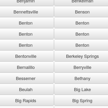
Benjamin
Benkelman
Bennettsville
Benson
Benton
Benton
Benton
Benton
Benton
Benton
Bentonville
Berkeley Springs
Bernalillo
Berryville
Bessemer
Bethany
Beulah
Big Lake
Big Rapids
Big Spring