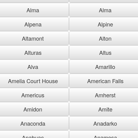
Alma
Alma
Alpena
Alpine
Altamont
Alton
Alturas
Altus
Alva
Amarillo
Amelia Court House
American Falls
Americus
Amherst
Amidon
Amite
Anaconda
Anadarko
Anahuac
Anamosa