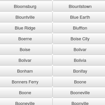
Bloomsburg
Blountstown
Blountville
Blue Earth
Blue Ridge
Bluffton
Boerne
Boise City
Boise
Bolivar
Bolivar
Bolivia
Bonham
Bonifay
Bonners Ferry
Boone
Boone
Booneville
Booneville
Boonville