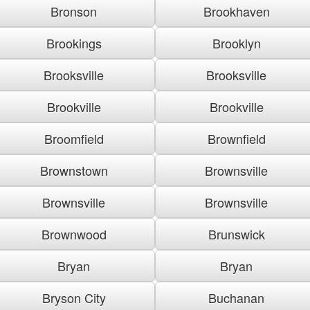
Bronson
Brookhaven
Brookings
Brooklyn
Brooksville
Brooksville
Brookville
Brookville
Broomfield
Brownfield
Brownstown
Brownsville
Brownsville
Brownsville
Brownwood
Brunswick
Bryan
Bryan
Bryson City
Buchanan