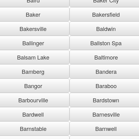
Baker
Bakersfield
Bakersville
Baldwin
Ballinger
Ballston Spa
Balsam Lake
Baltimore
Bamberg
Bandera
Bangor
Baraboo
Barbourville
Bardstown
Bardwell
Barnesville
Barnstable
Barnwell