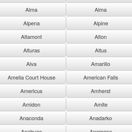
Alma
Alma
Alpena
Alpine
Altamont
Alton
Alturas
Altus
Alva
Amarillo
Amelia Court House
American Falls
Americus
Amherst
Amidon
Amite
Anaconda
Anadarko
Anahuac
Anamosa