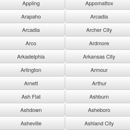
Appling
Appomattox
Arapaho
Arcadia
Arcadia
Archer City
Arco
Ardmore
Arkadelphia
Arkansas City
Arlington
Armour
Arnett
Arthur
Ash Flat
Ashburn
Ashdown
Asheboro
Asheville
Ashland City