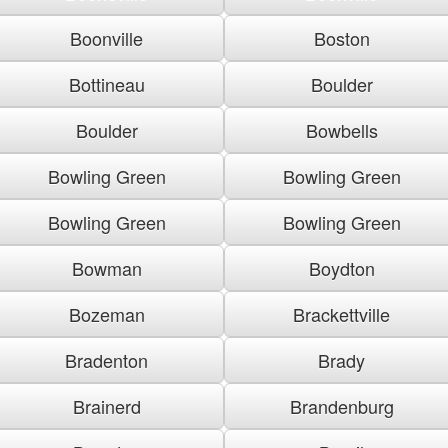
Boonville
Boston
Bottineau
Boulder
Boulder
Bowbells
Bowling Green
Bowling Green
Bowling Green
Bowling Green
Bowman
Boydton
Bozeman
Brackettville
Bradenton
Brady
Brainerd
Brandenburg