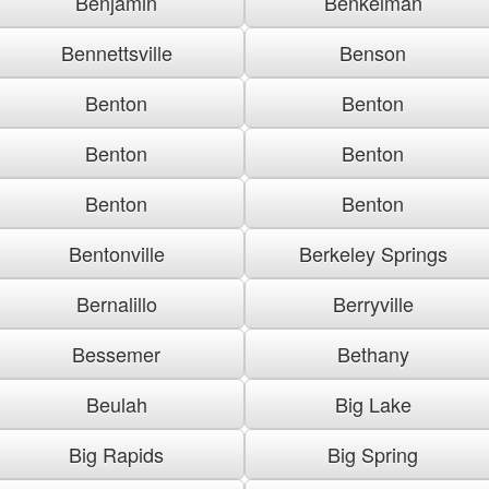
Benjamin
Benkelman
Bennettsville
Benson
Benton
Benton
Benton
Benton
Benton
Benton
Bentonville
Berkeley Springs
Bernalillo
Berryville
Bessemer
Bethany
Beulah
Big Lake
Big Rapids
Big Spring