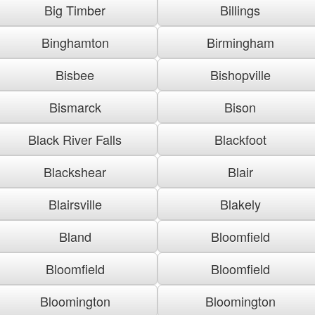
Big Timber
Billings
Binghamton
Birmingham
Bisbee
Bishopville
Bismarck
Bison
Black River Falls
Blackfoot
Blackshear
Blair
Blairsville
Blakely
Bland
Bloomfield
Bloomfield
Bloomfield
Bloomington
Bloomington