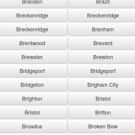
Brandon
Brazil
Breckenridge
Breckenridge
Breckenridge
Brenham
Brentwood
Brevard
Brewster
Brewton
Bridgeport
Bridgeport
Bridgeton
Brigham City
Brighton
Bristol
Bristol
Britton
Broadus
Broken Bow