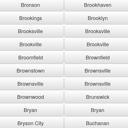
Bronson
Brookhaven
Brookings
Brooklyn
Brooksville
Brooksville
Brookville
Brookville
Broomfield
Brownfield
Brownstown
Brownsville
Brownsville
Brownsville
Brownwood
Brunswick
Bryan
Bryan
Bryson City
Buchanan