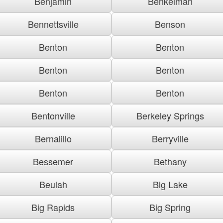
Benjamin
Benkelman
Bennettsville
Benson
Benton
Benton
Benton
Benton
Benton
Benton
Bentonville
Berkeley Springs
Bernalillo
Berryville
Bessemer
Bethany
Beulah
Big Lake
Big Rapids
Big Spring