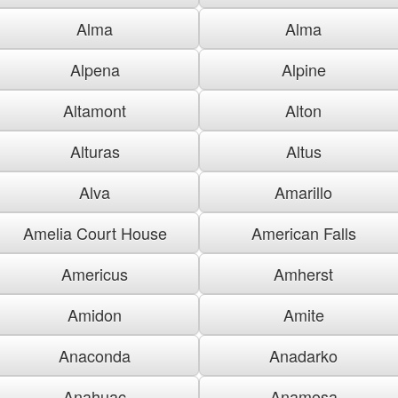
Alma
Alma
Alpena
Alpine
Altamont
Alton
Alturas
Altus
Alva
Amarillo
Amelia Court House
American Falls
Americus
Amherst
Amidon
Amite
Anaconda
Anadarko
Anahuac
Anamosa