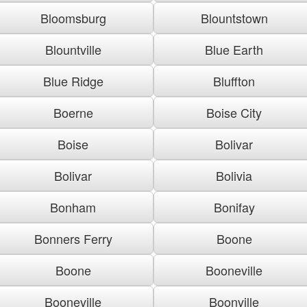
Bloomsburg
Blountstown
Blountville
Blue Earth
Blue Ridge
Bluffton
Boerne
Boise City
Boise
Bolivar
Bolivar
Bolivia
Bonham
Bonifay
Bonners Ferry
Boone
Boone
Booneville
Booneville
Boonville