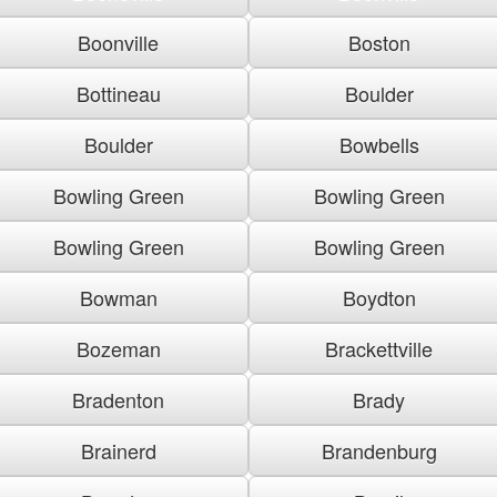
Boonville
Boston
Bottineau
Boulder
Boulder
Bowbells
Bowling Green
Bowling Green
Bowling Green
Bowling Green
Bowman
Boydton
Bozeman
Brackettville
Bradenton
Brady
Brainerd
Brandenburg