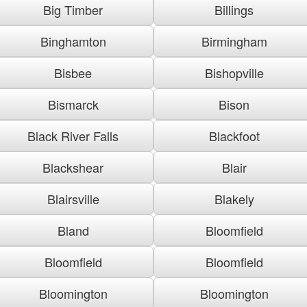
Big Timber
Billings
Binghamton
Birmingham
Bisbee
Bishopville
Bismarck
Bison
Black River Falls
Blackfoot
Blackshear
Blair
Blairsville
Blakely
Bland
Bloomfield
Bloomfield
Bloomfield
Bloomington
Bloomington