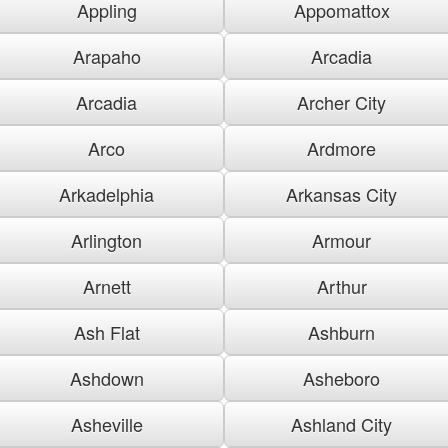
Appling
Appomattox
Arapaho
Arcadia
Arcadia
Archer City
Arco
Ardmore
Arkadelphia
Arkansas City
Arlington
Armour
Arnett
Arthur
Ash Flat
Ashburn
Ashdown
Asheboro
Asheville
Ashland City