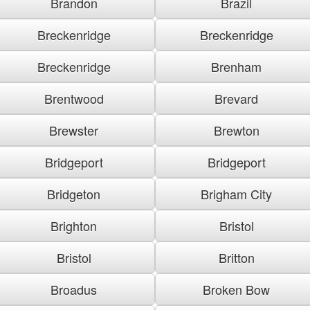
Brandon
Brazil
Breckenridge
Breckenridge
Breckenridge
Brenham
Brentwood
Brevard
Brewster
Brewton
Bridgeport
Bridgeport
Bridgeton
Brigham City
Brighton
Bristol
Bristol
Britton
Broadus
Broken Bow