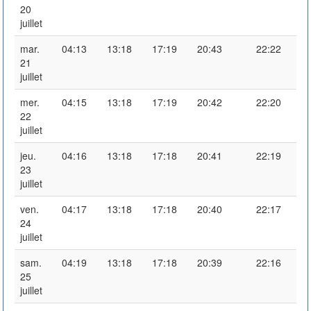
20
juillet
mar.
04:13
13:18
17:19
20:43
22:22
21
juillet
mer.
04:15
13:18
17:19
20:42
22:20
22
juillet
jeu.
04:16
13:18
17:18
20:41
22:19
23
juillet
ven.
04:17
13:18
17:18
20:40
22:17
24
juillet
sam.
04:19
13:18
17:18
20:39
22:16
25
juillet