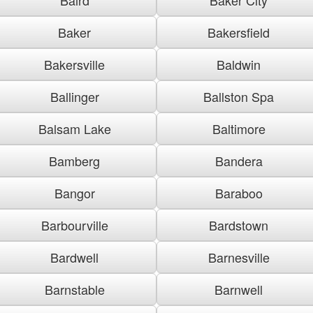
Baker
Bakersfield
Bakersville
Baldwin
Ballinger
Ballston Spa
Balsam Lake
Baltimore
Bamberg
Bandera
Bangor
Baraboo
Barbourville
Bardstown
Bardwell
Barnesville
Barnstable
Barnwell