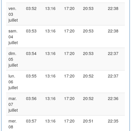
ven.
03:52
13:16
17:20
20:53
22:38
03
juillet
sam.
03:53
13:16
17:20
20:53
22:38
04
juillet
dim.
03:54
13:16
17:20
20:53
22:37
05
juillet
lun.
03:55
13:16
17:20
20:52
22:37
06
juillet
mar.
03:56
13:16
17:20
20:52
22:36
07
juillet
mer.
03:57
13:16
17:20
20:51
22:35
08