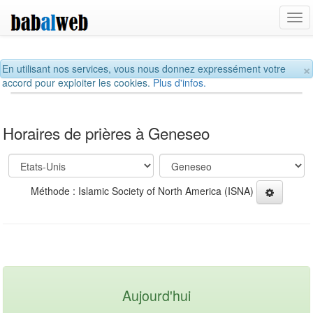
Tog
navi
×
En utilisant nos services, vous nous donnez expressément votre
accord pour exploiter les cookies.
Plus d'infos.
Horaires de prières à Geneseo
Méthode : Islamic Society of North America (ISNA)
Aujourd'hui