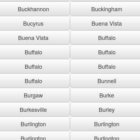
Buckhannon
Buckingham
Bucyrus
Buena Vista
Buena Vista
Buffalo
Buffalo
Buffalo
Buffalo
Buffalo
Buffalo
Bunnell
Burgaw
Burke
Burkesville
Burley
Burlington
Burlington
Burlington
Burlington