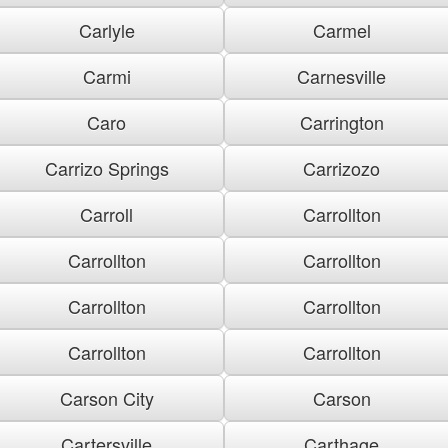
Carlyle
Carmel
Carmi
Carnesville
Caro
Carrington
Carrizo Springs
Carrizozo
Carroll
Carrollton
Carrollton
Carrollton
Carrollton
Carrollton
Carrollton
Carrollton
Carson City
Carson
Cartersville
Carthage