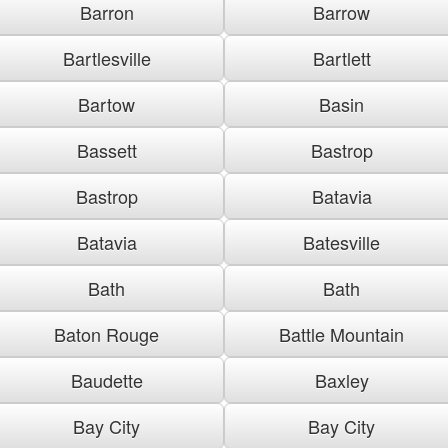
Barron
Barrow
Bartlesville
Bartlett
Bartow
Basin
Bassett
Bastrop
Bastrop
Batavia
Batavia
Batesville
Bath
Bath
Baton Rouge
Battle Mountain
Baudette
Baxley
Bay City
Bay City