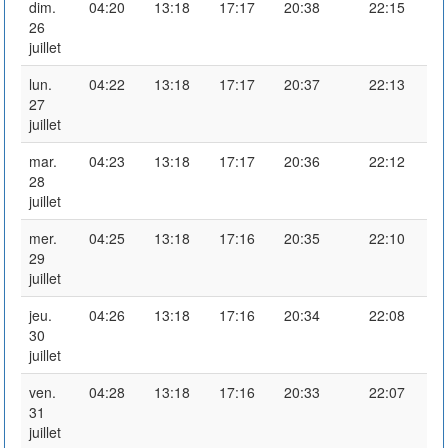
dim.
04:20
13:18
17:17
20:38
22:15
26
juillet
lun.
04:22
13:18
17:17
20:37
22:13
27
juillet
mar.
04:23
13:18
17:17
20:36
22:12
28
juillet
mer.
04:25
13:18
17:16
20:35
22:10
29
juillet
jeu.
04:26
13:18
17:16
20:34
22:08
30
juillet
ven.
04:28
13:18
17:16
20:33
22:07
31
juillet