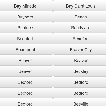
Bay Minette
Bay Saint Louis
Bayboro
Beach
Beatrice
Beattyville
Beaufort
Beaufort
Beaumont
Beaver City
Beaver
Beaver
Beaver
Beckley
Bedford
Bedford
Bedford
Bedford
Bedford
Beeville