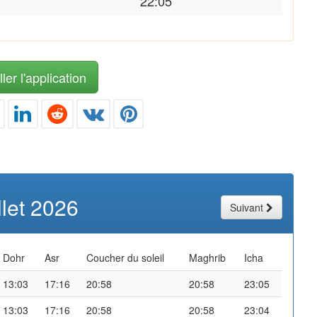
22:05
ler l'application
illet 2026
Suivant
Dohr
Asr
Coucher du soleil
Maghrib
Icha
13:03
17:16
20:58
20:58
23:05
13:03
17:16
20:58
20:58
23:04