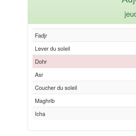
jeu
Fadjr
Lever du soleil
Dohr
Asr
Coucher du soleil
Maghrib
Icha