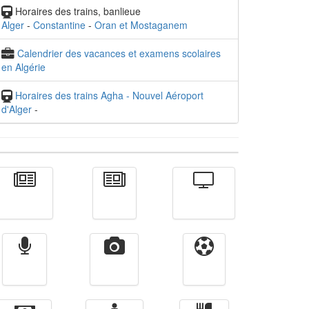
Horaires des trains, banlieue
Alger
-
Constantine
-
Oran et Mostaganem
Calendrier des vacances et examens scolaires
en Algérie
Horaires des trains Agha - Nouvel Aéroport
d'Alger
-
Actualité
الأخبار
Télévision
Radio
Vidéos
Sport