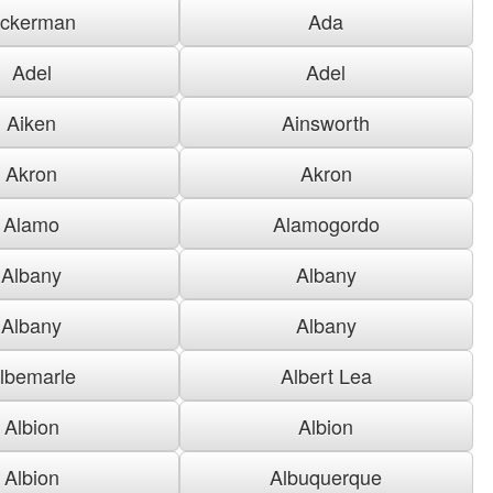
ckerman
Ada
Adel
Adel
Aiken
Ainsworth
Akron
Akron
Alamo
Alamogordo
Albany
Albany
Albany
Albany
lbemarle
Albert Lea
Albion
Albion
Albion
Albuquerque