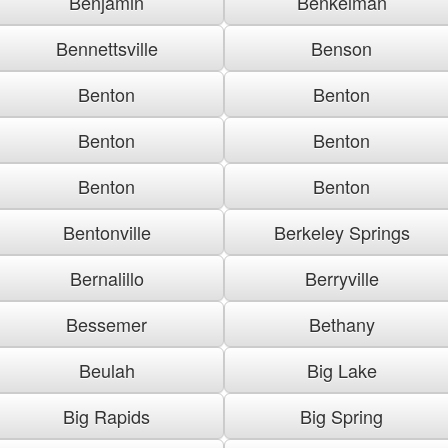
Benjamin
Benkelman
Bennettsville
Benson
Benton
Benton
Benton
Benton
Benton
Benton
Bentonville
Berkeley Springs
Bernalillo
Berryville
Bessemer
Bethany
Beulah
Big Lake
Big Rapids
Big Spring