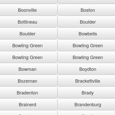
Boonville
Boston
Bottineau
Boulder
Boulder
Bowbells
Bowling Green
Bowling Green
Bowling Green
Bowling Green
Bowman
Boydton
Bozeman
Brackettville
Bradenton
Brady
Brainerd
Brandenburg