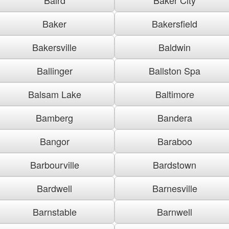
Baker
Bakersfield
Bakersville
Baldwin
Ballinger
Ballston Spa
Balsam Lake
Baltimore
Bamberg
Bandera
Bangor
Baraboo
Barbourville
Bardstown
Bardwell
Barnesville
Barnstable
Barnwell