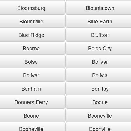
Bloomsburg
Blountstown
Blountville
Blue Earth
Blue Ridge
Bluffton
Boerne
Boise City
Boise
Bolivar
Bolivar
Bolivia
Bonham
Bonifay
Bonners Ferry
Boone
Boone
Booneville
Booneville
Boonville