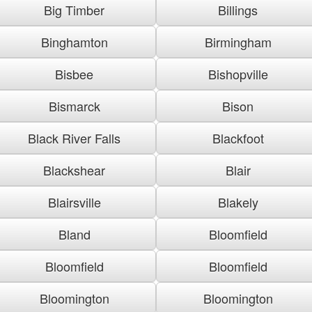
Big Timber
Billings
Binghamton
Birmingham
Bisbee
Bishopville
Bismarck
Bison
Black River Falls
Blackfoot
Blackshear
Blair
Blairsville
Blakely
Bland
Bloomfield
Bloomfield
Bloomfield
Bloomington
Bloomington