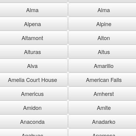
Alma
Alma
Alpena
Alpine
Altamont
Alton
Alturas
Altus
Alva
Amarillo
Amelia Court House
American Falls
Americus
Amherst
Amidon
Amite
Anaconda
Anadarko
Anahuac
Anamosa