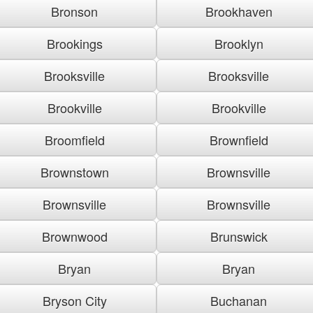
Bronson
Brookhaven
Brookings
Brooklyn
Brooksville
Brooksville
Brookville
Brookville
Broomfield
Brownfield
Brownstown
Brownsville
Brownsville
Brownsville
Brownwood
Brunswick
Bryan
Bryan
Bryson City
Buchanan