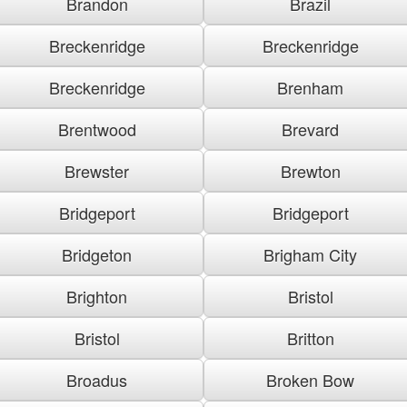
Brandon
Brazil
Breckenridge
Breckenridge
Breckenridge
Brenham
Brentwood
Brevard
Brewster
Brewton
Bridgeport
Bridgeport
Bridgeton
Brigham City
Brighton
Bristol
Bristol
Britton
Broadus
Broken Bow