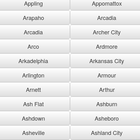
Appling
Appomattox
Arapaho
Arcadia
Arcadia
Archer City
Arco
Ardmore
Arkadelphia
Arkansas City
Arlington
Armour
Arnett
Arthur
Ash Flat
Ashburn
Ashdown
Asheboro
Asheville
Ashland City