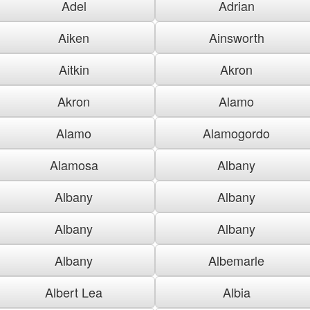
Adel
Adrian
Aiken
Ainsworth
Aitkin
Akron
Akron
Alamo
Alamo
Alamogordo
Alamosa
Albany
Albany
Albany
Albany
Albany
Albany
Albemarle
Albert Lea
Albia