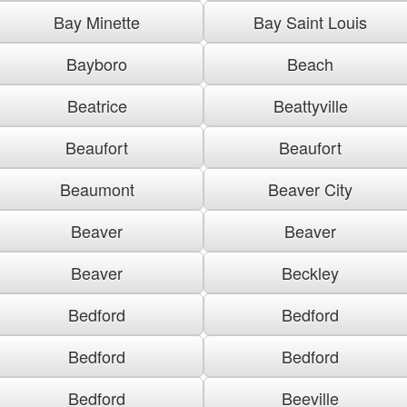
Bay Minette
Bay Saint Louis
Bayboro
Beach
Beatrice
Beattyville
Beaufort
Beaufort
Beaumont
Beaver City
Beaver
Beaver
Beaver
Beckley
Bedford
Bedford
Bedford
Bedford
Bedford
Beeville