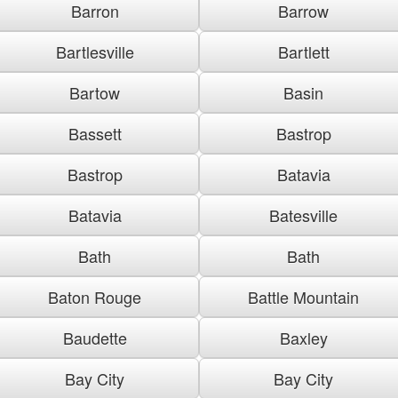
Barron
Barrow
Bartlesville
Bartlett
Bartow
Basin
Bassett
Bastrop
Bastrop
Batavia
Batavia
Batesville
Bath
Bath
Baton Rouge
Battle Mountain
Baudette
Baxley
Bay City
Bay City