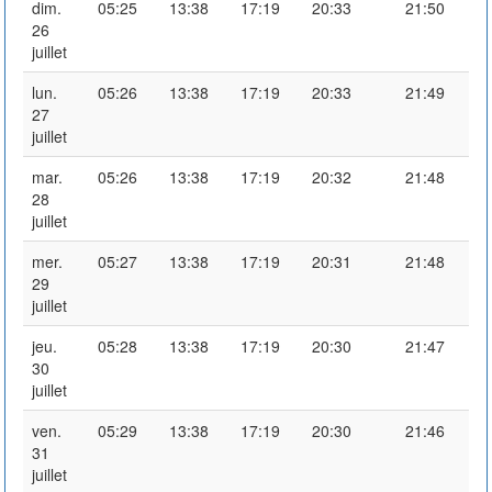
dim.
05:25
13:38
17:19
20:33
21:50
26
juillet
lun.
05:26
13:38
17:19
20:33
21:49
27
juillet
mar.
05:26
13:38
17:19
20:32
21:48
28
juillet
mer.
05:27
13:38
17:19
20:31
21:48
29
juillet
jeu.
05:28
13:38
17:19
20:30
21:47
30
juillet
ven.
05:29
13:38
17:19
20:30
21:46
31
juillet