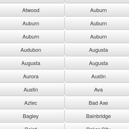
Atwood
Auburn
Auburn
Auburn
Auburn
Auburn
Audubon
Augusta
Augusta
Augusta
Aurora
Austin
Austin
Ava
Aztec
Bad Axe
Bagley
Bainbridge
Baird
Baker City