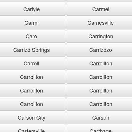
Carlyle
Carmel
Carmi
Carnesville
Caro
Carrington
Carrizo Springs
Carrizozo
Carroll
Carrollton
Carrollton
Carrollton
Carrollton
Carrollton
Carrollton
Carrollton
Carson City
Carson
Cartersville
Carthage