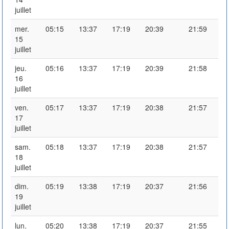
juillet
mer.
05:15
13:37
17:19
20:39
21:59
15
juillet
jeu.
05:16
13:37
17:19
20:39
21:58
16
juillet
ven.
05:17
13:37
17:19
20:38
21:57
17
juillet
sam.
05:18
13:37
17:19
20:38
21:57
18
juillet
dim.
05:19
13:38
17:19
20:37
21:56
19
juillet
lun.
05:20
13:38
17:19
20:37
21:55