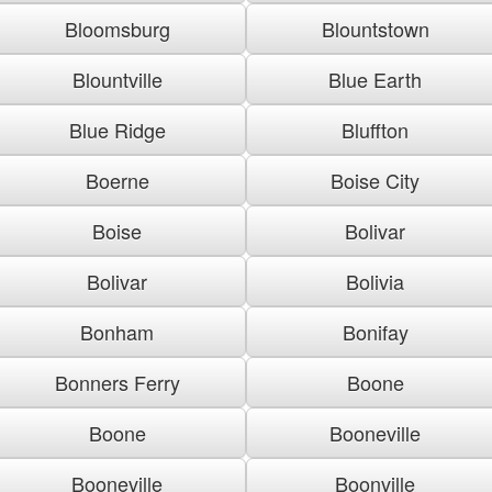
Bloomsburg
Blountstown
Blountville
Blue Earth
Blue Ridge
Bluffton
Boerne
Boise City
Boise
Bolivar
Bolivar
Bolivia
Bonham
Bonifay
Bonners Ferry
Boone
Boone
Booneville
Booneville
Boonville