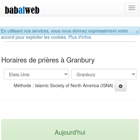
Tog
navi
×
En utilisant nos services, vous nous donnez expressément votre
accord pour exploiter les cookies.
Plus d'infos.
Horaires de prières à Granbury
Méthode : Islamic Society of North America (ISNA)
Aujourd'hui