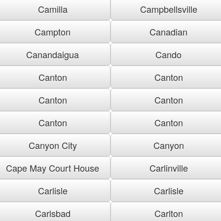
Camilla
Campbellsville
Campton
Canadian
Canandaigua
Cando
Canton
Canton
Canton
Canton
Canton
Canton
Canyon City
Canyon
Cape May Court House
Carlinville
Carlisle
Carlisle
Carlsbad
Carlton