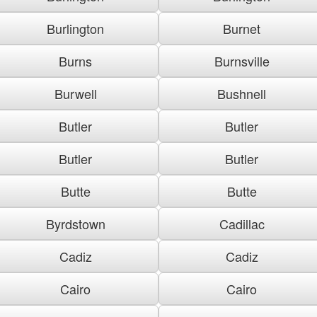
Burlington
Burnet
Burns
Burnsville
Burwell
Bushnell
Butler
Butler
Butler
Butler
Butte
Butte
Byrdstown
Cadillac
Cadiz
Cadiz
Cairo
Cairo