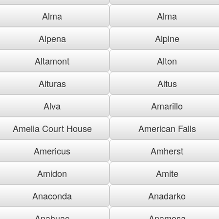
Alma
Alma
Alpena
Alpine
Altamont
Alton
Alturas
Altus
Alva
Amarillo
Amelia Court House
American Falls
Americus
Amherst
Amidon
Amite
Anaconda
Anadarko
Anahuac
Anamosa