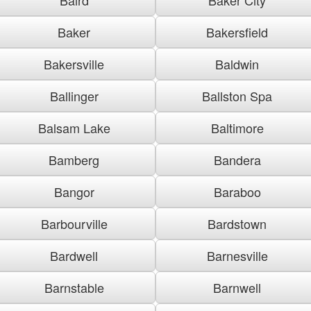
Baker
Bakersfield
Bakersville
Baldwin
Ballinger
Ballston Spa
Balsam Lake
Baltimore
Bamberg
Bandera
Bangor
Baraboo
Barbourville
Bardstown
Bardwell
Barnesville
Barnstable
Barnwell