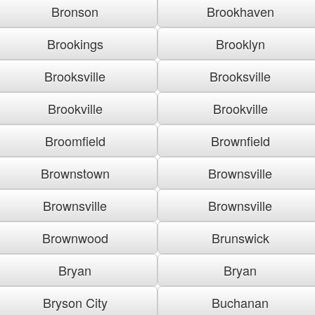
Bronson
Brookhaven
Brookings
Brooklyn
Brooksville
Brooksville
Brookville
Brookville
Broomfield
Brownfield
Brownstown
Brownsville
Brownsville
Brownsville
Brownwood
Brunswick
Bryan
Bryan
Bryson City
Buchanan