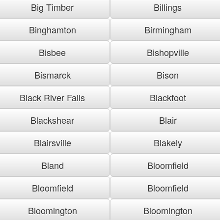
Big Timber
Billings
Binghamton
Birmingham
Bisbee
Bishopville
Bismarck
Bison
Black River Falls
Blackfoot
Blackshear
Blair
Blairsville
Blakely
Bland
Bloomfield
Bloomfield
Bloomfield
Bloomington
Bloomington