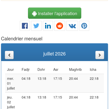
Installer l'application
Calendrier mensuel
juillet 2026
Jour
Fadjr
Dohr
Asr
Maghrib
Icha
mer.
04:18
13:18
17:15
20:44
22:18
01
juillet
jeu.
04:18
13:18
17:15
20:44
22:18
02
juillet