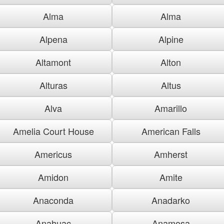
Alma
Alma
Alpena
Alpine
Altamont
Alton
Alturas
Altus
Alva
Amarillo
Amelia Court House
American Falls
Americus
Amherst
Amidon
Amite
Anaconda
Anadarko
Anahuac
Anamosa