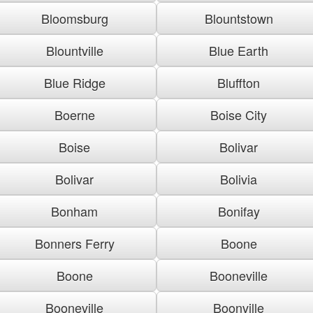
Bloomsburg
Blountstown
Blountville
Blue Earth
Blue Ridge
Bluffton
Boerne
Boise City
Boise
Bolivar
Bolivar
Bolivia
Bonham
Bonifay
Bonners Ferry
Boone
Boone
Booneville
Booneville
Boonville