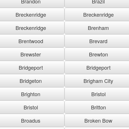
Brandon
Brazil
Breckenridge
Breckenridge
Breckenridge
Brenham
Brentwood
Brevard
Brewster
Brewton
Bridgeport
Bridgeport
Bridgeton
Brigham City
Brighton
Bristol
Bristol
Britton
Broadus
Broken Bow