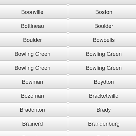
Boonville
Boston
Bottineau
Boulder
Boulder
Bowbells
Bowling Green
Bowling Green
Bowling Green
Bowling Green
Bowman
Boydton
Bozeman
Brackettville
Bradenton
Brady
Brainerd
Brandenburg