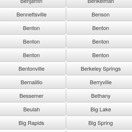
Benjamin
Benkelman
Bennettsville
Benson
Benton
Benton
Benton
Benton
Benton
Benton
Bentonville
Berkeley Springs
Bernalillo
Berryville
Bessemer
Bethany
Beulah
Big Lake
Big Rapids
Big Spring