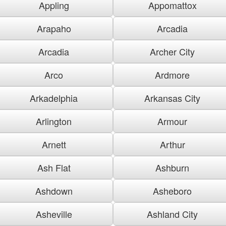
Appling
Appomattox
Arapaho
Arcadia
Arcadia
Archer City
Arco
Ardmore
Arkadelphia
Arkansas City
Arlington
Armour
Arnett
Arthur
Ash Flat
Ashburn
Ashdown
Asheboro
Asheville
Ashland City