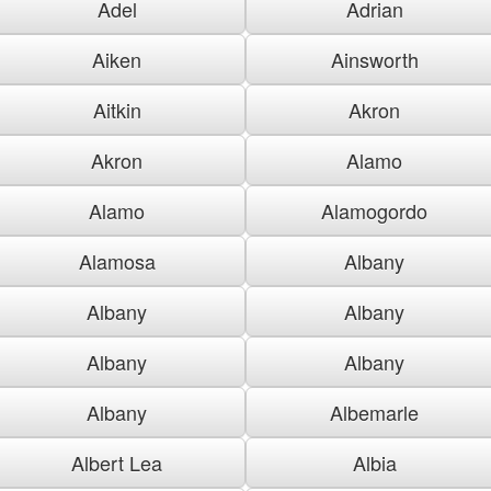
Adel
Adrian
Aiken
Ainsworth
Aitkin
Akron
Akron
Alamo
Alamo
Alamogordo
Alamosa
Albany
Albany
Albany
Albany
Albany
Albany
Albemarle
Albert Lea
Albia