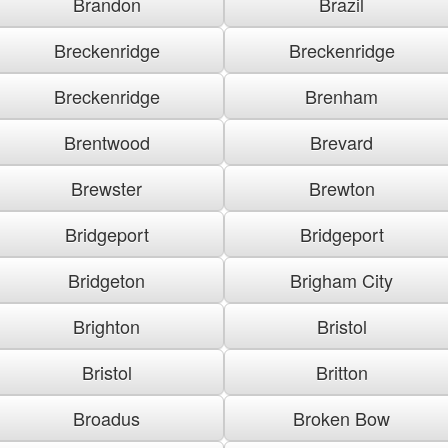
Brandon
Brazil
Breckenridge
Breckenridge
Breckenridge
Brenham
Brentwood
Brevard
Brewster
Brewton
Bridgeport
Bridgeport
Bridgeton
Brigham City
Brighton
Bristol
Bristol
Britton
Broadus
Broken Bow