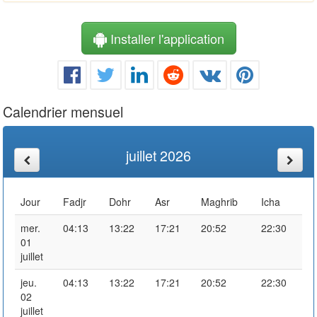
Installer l'application
Calendrier mensuel
juillet 2026
Jour
Fadjr
Dohr
Asr
Maghrib
Icha
mer.
04:13
13:22
17:21
20:52
22:30
01
juillet
jeu.
04:13
13:22
17:21
20:52
22:30
02
juillet