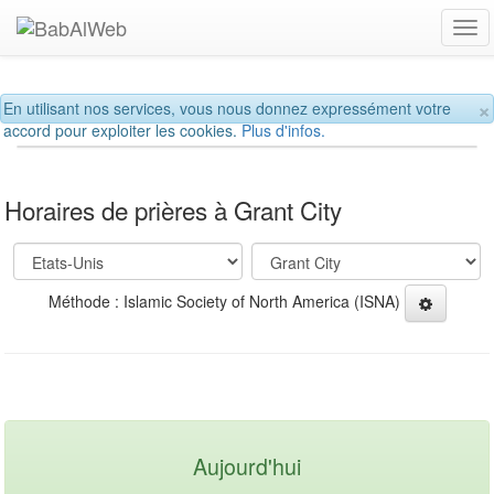
Tog
navi
×
En utilisant nos services, vous nous donnez expressément votre
accord pour exploiter les cookies.
Plus d'infos.
Horaires de prières à Grant City
Méthode : Islamic Society of North America (ISNA)
Aujourd'hui