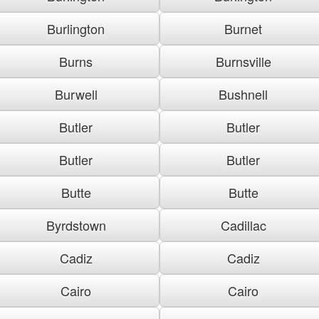
Burlington
Burnet
Burns
Burnsville
Burwell
Bushnell
Butler
Butler
Butler
Butler
Butte
Butte
Byrdstown
Cadillac
Cadiz
Cadiz
Cairo
Cairo