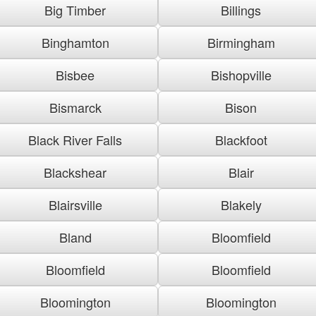
Big Timber
Billings
Binghamton
Birmingham
Bisbee
Bishopville
Bismarck
Bison
Black River Falls
Blackfoot
Blackshear
Blair
Blairsville
Blakely
Bland
Bloomfield
Bloomfield
Bloomfield
Bloomington
Bloomington