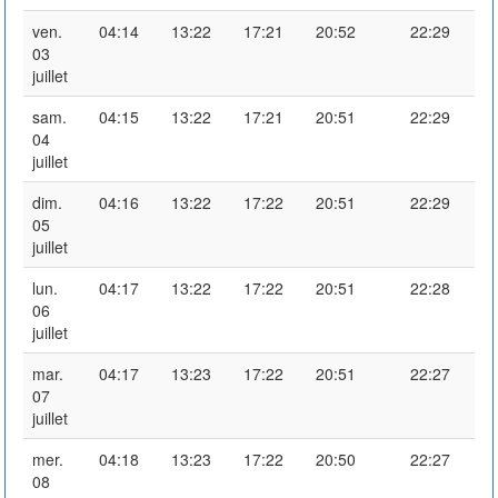
ven.
04:14
13:22
17:21
20:52
22:29
03
juillet
sam.
04:15
13:22
17:21
20:51
22:29
04
juillet
dim.
04:16
13:22
17:22
20:51
22:29
05
juillet
lun.
04:17
13:22
17:22
20:51
22:28
06
juillet
mar.
04:17
13:23
17:22
20:51
22:27
07
juillet
mer.
04:18
13:23
17:22
20:50
22:27
08