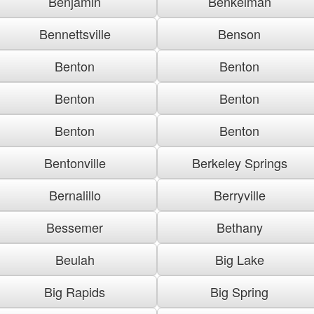
Benjamin
Benkelman
Bennettsville
Benson
Benton
Benton
Benton
Benton
Benton
Benton
Bentonville
Berkeley Springs
Bernalillo
Berryville
Bessemer
Bethany
Beulah
Big Lake
Big Rapids
Big Spring