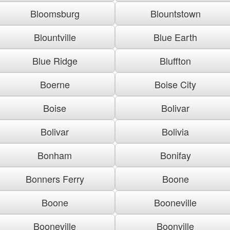
Bloomsburg
Blountstown
Blountville
Blue Earth
Blue Ridge
Bluffton
Boerne
Boise City
Boise
Bolivar
Bolivar
Bolivia
Bonham
Bonifay
Bonners Ferry
Boone
Boone
Booneville
Booneville
Boonville