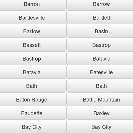
Barron
Barrow
Bartlesville
Bartlett
Bartow
Basin
Bassett
Bastrop
Bastrop
Batavia
Batavia
Batesville
Bath
Bath
Baton Rouge
Battle Mountain
Baudette
Baxley
Bay City
Bay City