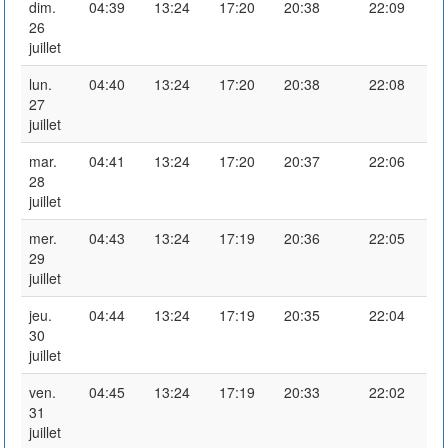
dim.
04:39
13:24
17:20
20:38
22:09
26
juillet
lun.
04:40
13:24
17:20
20:38
22:08
27
juillet
mar.
04:41
13:24
17:20
20:37
22:06
28
juillet
mer.
04:43
13:24
17:19
20:36
22:05
29
juillet
jeu.
04:44
13:24
17:19
20:35
22:04
30
juillet
ven.
04:45
13:24
17:19
20:33
22:02
31
juillet