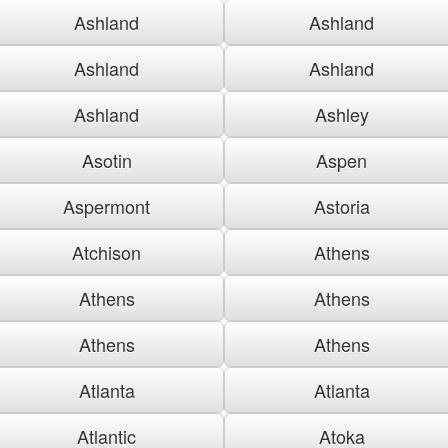
Ashland
Ashland
Ashland
Ashland
Ashland
Ashley
Asotin
Aspen
Aspermont
Astoria
Atchison
Athens
Athens
Athens
Athens
Athens
Atlanta
Atlanta
Atlantic
Atoka