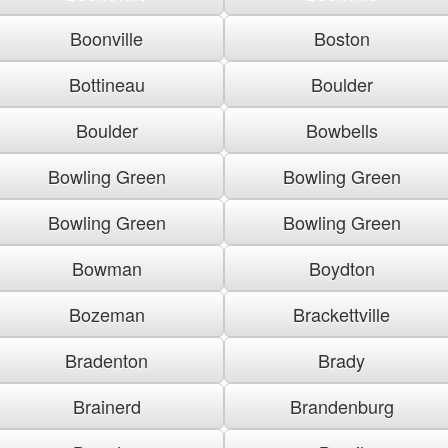
Boonville
Boston
Bottineau
Boulder
Boulder
Bowbells
Bowling Green
Bowling Green
Bowling Green
Bowling Green
Bowman
Boydton
Bozeman
Brackettville
Bradenton
Brady
Brainerd
Brandenburg