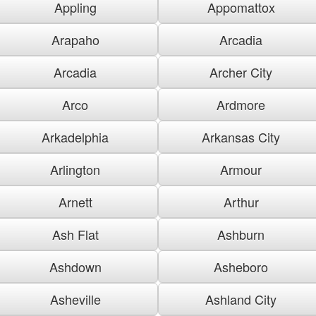
Appling
Appomattox
Arapaho
Arcadia
Arcadia
Archer City
Arco
Ardmore
Arkadelphia
Arkansas City
Arlington
Armour
Arnett
Arthur
Ash Flat
Ashburn
Ashdown
Asheboro
Asheville
Ashland City