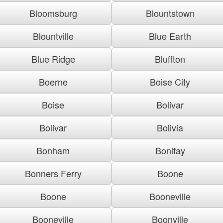
Bloomsburg
Blountstown
Blountville
Blue Earth
Blue Ridge
Bluffton
Boerne
Boise City
Boise
Bolivar
Bolivar
Bolivia
Bonham
Bonifay
Bonners Ferry
Boone
Boone
Booneville
Booneville
Boonville