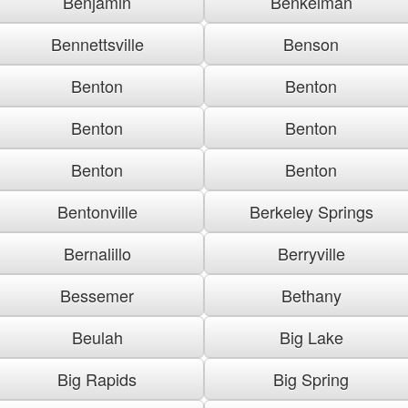
Benjamin
Benkelman
Bennettsville
Benson
Benton
Benton
Benton
Benton
Benton
Benton
Bentonville
Berkeley Springs
Bernalillo
Berryville
Bessemer
Bethany
Beulah
Big Lake
Big Rapids
Big Spring