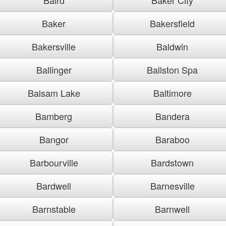
Baker
Bakersfield
Bakersville
Baldwin
Ballinger
Ballston Spa
Balsam Lake
Baltimore
Bamberg
Bandera
Bangor
Baraboo
Barbourville
Bardstown
Bardwell
Barnesville
Barnstable
Barnwell