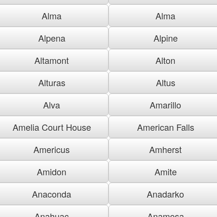
Alma
Alma
Alpena
Alpine
Altamont
Alton
Alturas
Altus
Alva
Amarillo
Amelia Court House
American Falls
Americus
Amherst
Amidon
Amite
Anaconda
Anadarko
Anahuac
Anamosa