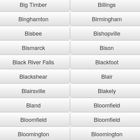
Big Timber
Billings
Binghamton
Birmingham
Bisbee
Bishopville
Bismarck
Bison
Black River Falls
Blackfoot
Blackshear
Blair
Blairsville
Blakely
Bland
Bloomfield
Bloomfield
Bloomfield
Bloomington
Bloomington