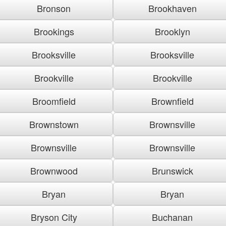
Bronson
Brookhaven
Brookings
Brooklyn
Brooksville
Brooksville
Brookville
Brookville
Broomfield
Brownfield
Brownstown
Brownsville
Brownsville
Brownsville
Brownwood
Brunswick
Bryan
Bryan
Bryson City
Buchanan