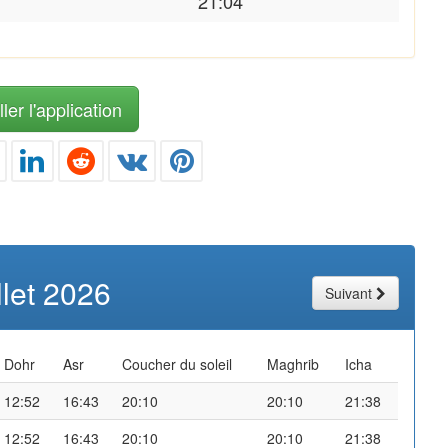
21:04
ler l'application
illet 2026
Suivant
Dohr
Asr
Coucher du soleil
Maghrib
Icha
12:52
16:43
20:10
20:10
21:38
12:52
16:43
20:10
20:10
21:38