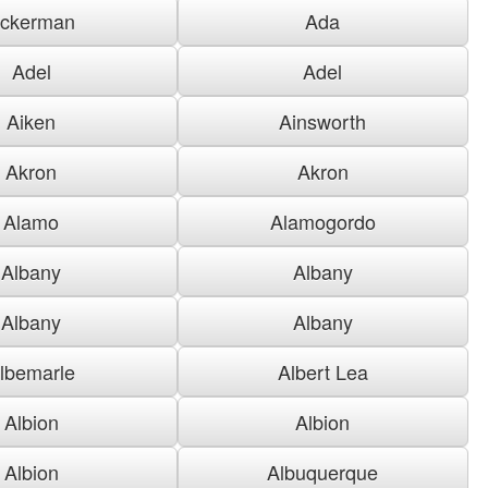
ckerman
Ada
Adel
Adel
Aiken
Ainsworth
Akron
Akron
Alamo
Alamogordo
Albany
Albany
Albany
Albany
lbemarle
Albert Lea
Albion
Albion
Albion
Albuquerque