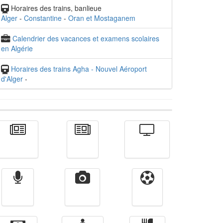
Horaires des trains, banlieue
Alger
-
Constantine
-
Oran et Mostaganem
Calendrier des vacances et examens scolaires
en Algérie
Horaires des trains Agha - Nouvel Aéroport
d'Alger
-
Actualité
الأخبار
Télévision
Radio
Vidéos
Sport