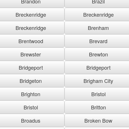
Brandon
Brazil
Breckenridge
Breckenridge
Breckenridge
Brenham
Brentwood
Brevard
Brewster
Brewton
Bridgeport
Bridgeport
Bridgeton
Brigham City
Brighton
Bristol
Bristol
Britton
Broadus
Broken Bow