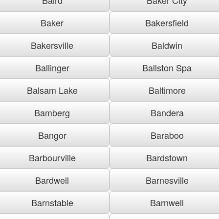
Baker
Bakersfield
Bakersville
Baldwin
Ballinger
Ballston Spa
Balsam Lake
Baltimore
Bamberg
Bandera
Bangor
Baraboo
Barbourville
Bardstown
Bardwell
Barnesville
Barnstable
Barnwell