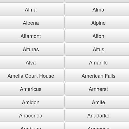
Alma
Alma
Alpena
Alpine
Altamont
Alton
Alturas
Altus
Alva
Amarillo
Amelia Court House
American Falls
Americus
Amherst
Amidon
Amite
Anaconda
Anadarko
Anahuac
Anamosa