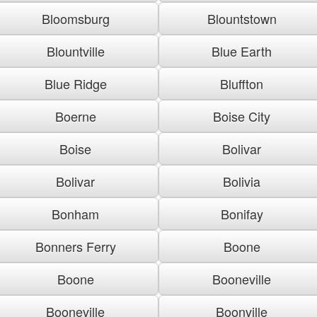
Bloomsburg
Blountstown
Blountville
Blue Earth
Blue Ridge
Bluffton
Boerne
Boise City
Boise
Bolivar
Bolivar
Bolivia
Bonham
Bonifay
Bonners Ferry
Boone
Boone
Booneville
Booneville
Boonville