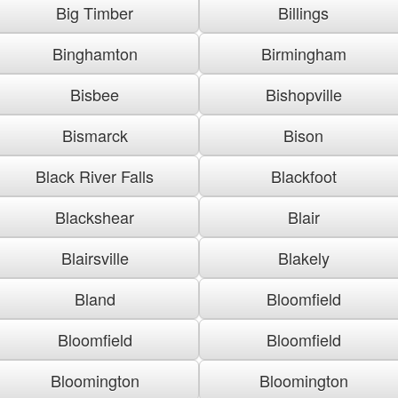
Big Timber
Billings
Binghamton
Birmingham
Bisbee
Bishopville
Bismarck
Bison
Black River Falls
Blackfoot
Blackshear
Blair
Blairsville
Blakely
Bland
Bloomfield
Bloomfield
Bloomfield
Bloomington
Bloomington