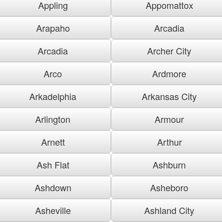
Appling
Appomattox
Arapaho
Arcadia
Arcadia
Archer City
Arco
Ardmore
Arkadelphia
Arkansas City
Arlington
Armour
Arnett
Arthur
Ash Flat
Ashburn
Ashdown
Asheboro
Asheville
Ashland City