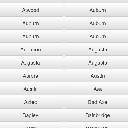
Atwood
Auburn
Auburn
Auburn
Auburn
Auburn
Audubon
Augusta
Augusta
Augusta
Aurora
Austin
Austin
Ava
Aztec
Bad Axe
Bagley
Bainbridge
Baird
Baker City