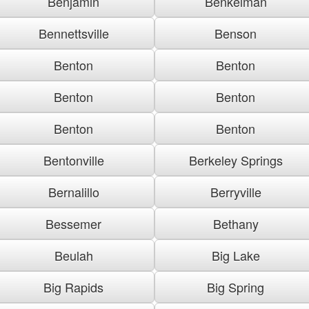
Benjamin
Benkelman
Bennettsville
Benson
Benton
Benton
Benton
Benton
Benton
Benton
Bentonville
Berkeley Springs
Bernalillo
Berryville
Bessemer
Bethany
Beulah
Big Lake
Big Rapids
Big Spring