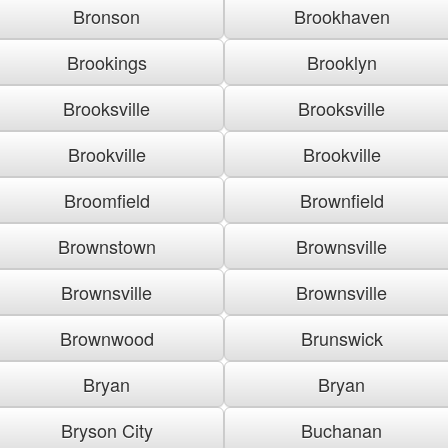
Bronson
Brookhaven
Brookings
Brooklyn
Brooksville
Brooksville
Brookville
Brookville
Broomfield
Brownfield
Brownstown
Brownsville
Brownsville
Brownsville
Brownwood
Brunswick
Bryan
Bryan
Bryson City
Buchanan