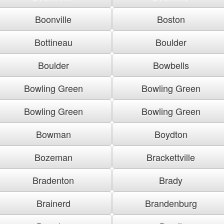
Boonville
Boston
Bottineau
Boulder
Boulder
Bowbells
Bowling Green
Bowling Green
Bowling Green
Bowling Green
Bowman
Boydton
Bozeman
Brackettville
Bradenton
Brady
Brainerd
Brandenburg