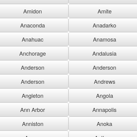
Amidon
Amite
Anaconda
Anadarko
Anahuac
Anamosa
Anchorage
Andalusia
Anderson
Anderson
Anderson
Andrews
Angleton
Angola
Ann Arbor
Annapolis
Anniston
Anoka