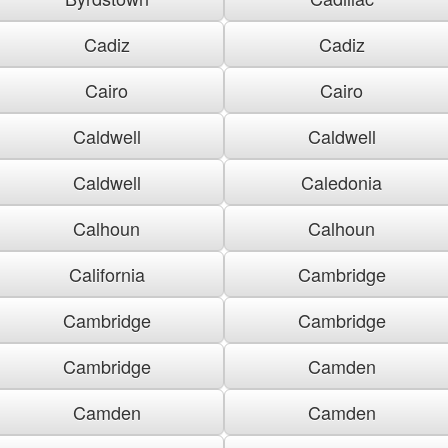
Cadiz
Cadiz
Cairo
Cairo
Caldwell
Caldwell
Caldwell
Caledonia
Calhoun
Calhoun
California
Cambridge
Cambridge
Cambridge
Cambridge
Camden
Camden
Camden