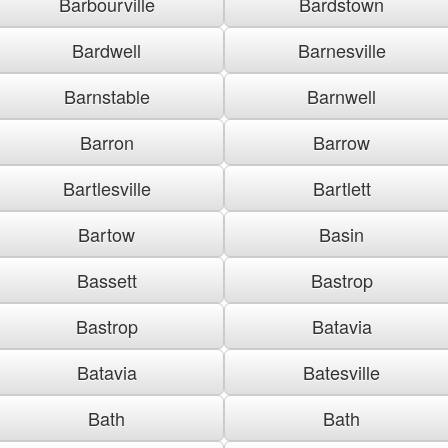
Barbourville
Bardstown
Bardwell
Barnesville
Barnstable
Barnwell
Barron
Barrow
Bartlesville
Bartlett
Bartow
Basin
Bassett
Bastrop
Bastrop
Batavia
Batavia
Batesville
Bath
Bath