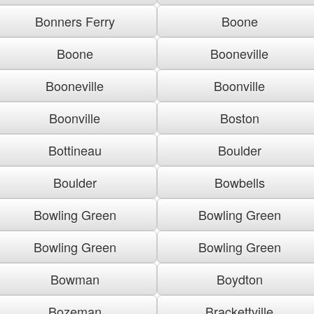
Bonners Ferry
Boone
Boone
Booneville
Booneville
Boonville
Boonville
Boston
Bottineau
Boulder
Boulder
Bowbells
Bowling Green
Bowling Green
Bowling Green
Bowling Green
Bowman
Boydton
Bozeman
Brackettville