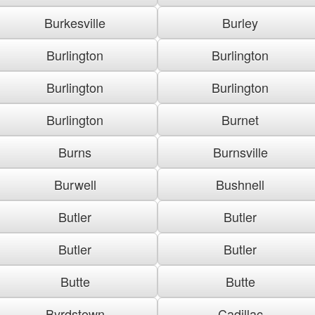
Burkesville
Burley
Burlington
Burlington
Burlington
Burlington
Burlington
Burnet
Burns
Burnsville
Burwell
Bushnell
Butler
Butler
Butler
Butler
Butte
Butte
Byrdstown
Cadillac