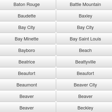
Baton Rouge
Battle Mountain
Baudette
Baxley
Bay City
Bay City
Bay Minette
Bay Saint Louis
Bayboro
Beach
Beatrice
Beattyville
Beaufort
Beaufort
Beaumont
Beaver City
Beaver
Beaver
Beaver
Beckley