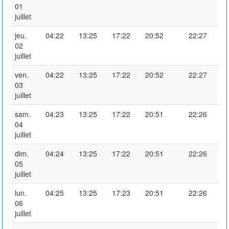
01
juillet
jeu.
04:22
13:25
17:22
20:52
22:27
02
juillet
ven.
04:22
13:25
17:22
20:52
22:27
03
juillet
sam.
04:23
13:25
17:22
20:51
22:26
04
juillet
dim.
04:24
13:25
17:22
20:51
22:26
05
juillet
lun.
04:25
13:25
17:23
20:51
22:26
06
juillet