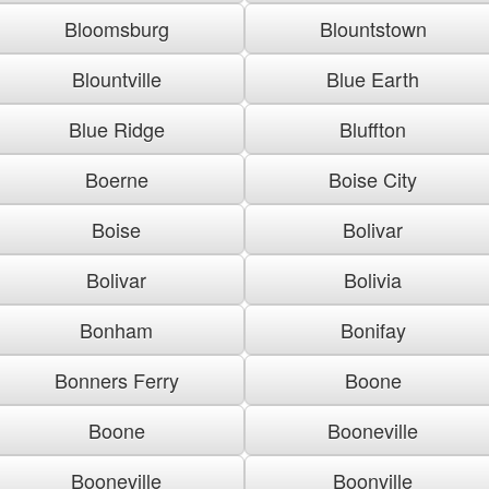
Bloomsburg
Blountstown
Blountville
Blue Earth
Blue Ridge
Bluffton
Boerne
Boise City
Boise
Bolivar
Bolivar
Bolivia
Bonham
Bonifay
Bonners Ferry
Boone
Boone
Booneville
Booneville
Boonville