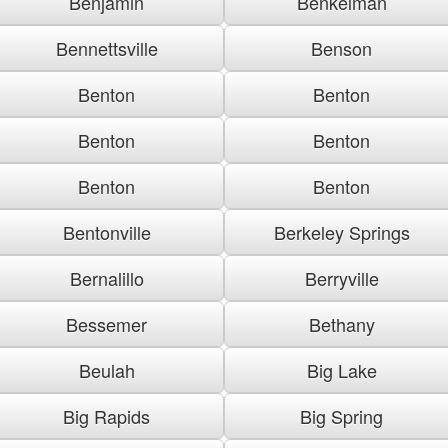
Benjamin
Benkelman
Bennettsville
Benson
Benton
Benton
Benton
Benton
Benton
Benton
Bentonville
Berkeley Springs
Bernalillo
Berryville
Bessemer
Bethany
Beulah
Big Lake
Big Rapids
Big Spring