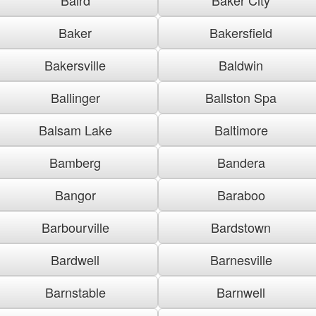
Baker
Bakersfield
Bakersville
Baldwin
Ballinger
Ballston Spa
Balsam Lake
Baltimore
Bamberg
Bandera
Bangor
Baraboo
Barbourville
Bardstown
Bardwell
Barnesville
Barnstable
Barnwell