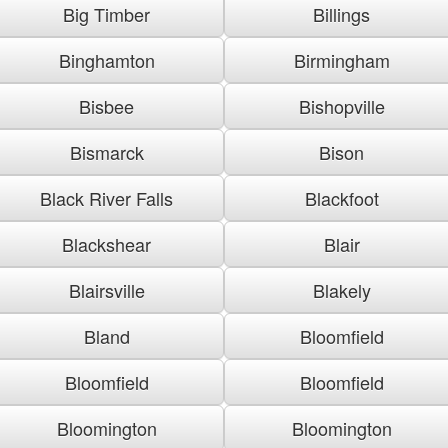
Big Timber
Billings
Binghamton
Birmingham
Bisbee
Bishopville
Bismarck
Bison
Black River Falls
Blackfoot
Blackshear
Blair
Blairsville
Blakely
Bland
Bloomfield
Bloomfield
Bloomfield
Bloomington
Bloomington