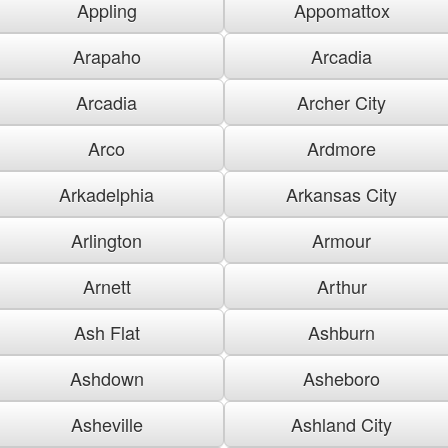
Appling
Appomattox
Arapaho
Arcadia
Arcadia
Archer City
Arco
Ardmore
Arkadelphia
Arkansas City
Arlington
Armour
Arnett
Arthur
Ash Flat
Ashburn
Ashdown
Asheboro
Asheville
Ashland City