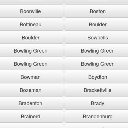
Boonville
Boston
Bottineau
Boulder
Boulder
Bowbells
Bowling Green
Bowling Green
Bowling Green
Bowling Green
Bowman
Boydton
Bozeman
Brackettville
Bradenton
Brady
Brainerd
Brandenburg