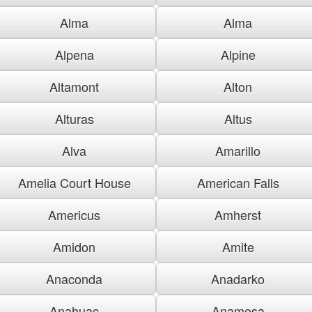
Alma
Alma
Alpena
Alpine
Altamont
Alton
Alturas
Altus
Alva
Amarillo
Amelia Court House
American Falls
Americus
Amherst
Amidon
Amite
Anaconda
Anadarko
Anahuac
Anamosa