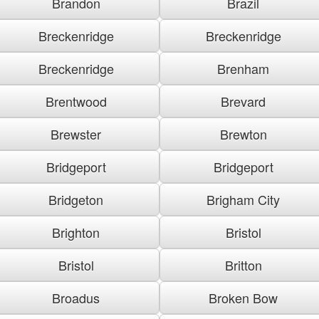
Brandon
Brazil
Breckenridge
Breckenridge
Breckenridge
Brenham
Brentwood
Brevard
Brewster
Brewton
Bridgeport
Bridgeport
Bridgeton
Brigham City
Brighton
Bristol
Bristol
Britton
Broadus
Broken Bow