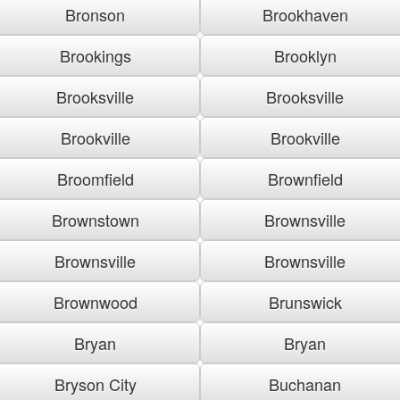
Bronson
Brookhaven
Brookings
Brooklyn
Brooksville
Brooksville
Brookville
Brookville
Broomfield
Brownfield
Brownstown
Brownsville
Brownsville
Brownsville
Brownwood
Brunswick
Bryan
Bryan
Bryson City
Buchanan