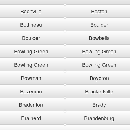
Boonville
Boston
Bottineau
Boulder
Boulder
Bowbells
Bowling Green
Bowling Green
Bowling Green
Bowling Green
Bowman
Boydton
Bozeman
Brackettville
Bradenton
Brady
Brainerd
Brandenburg