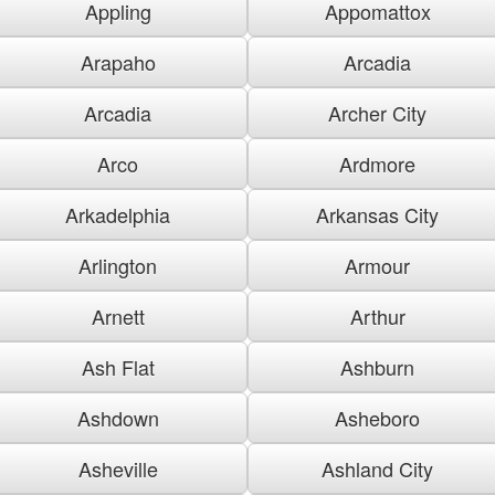
Appling
Appomattox
Arapaho
Arcadia
Arcadia
Archer City
Arco
Ardmore
Arkadelphia
Arkansas City
Arlington
Armour
Arnett
Arthur
Ash Flat
Ashburn
Ashdown
Asheboro
Asheville
Ashland City