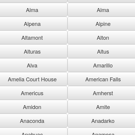
Alma
Alma
Alpena
Alpine
Altamont
Alton
Alturas
Altus
Alva
Amarillo
Amelia Court House
American Falls
Americus
Amherst
Amidon
Amite
Anaconda
Anadarko
Anahuac
Anamosa