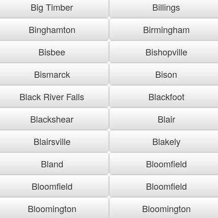
Big Timber
Billings
Binghamton
Birmingham
Bisbee
Bishopville
Bismarck
Bison
Black River Falls
Blackfoot
Blackshear
Blair
Blairsville
Blakely
Bland
Bloomfield
Bloomfield
Bloomfield
Bloomington
Bloomington