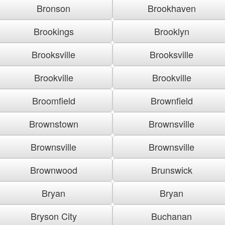
Bronson
Brookhaven
Brookings
Brooklyn
Brooksville
Brooksville
Brookville
Brookville
Broomfield
Brownfield
Brownstown
Brownsville
Brownsville
Brownsville
Brownwood
Brunswick
Bryan
Bryan
Bryson City
Buchanan