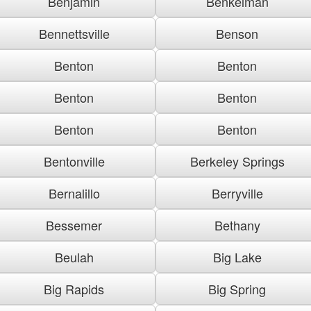
Benjamin
Benkelman
Bennettsville
Benson
Benton
Benton
Benton
Benton
Benton
Benton
Bentonville
Berkeley Springs
Bernalillo
Berryville
Bessemer
Bethany
Beulah
Big Lake
Big Rapids
Big Spring