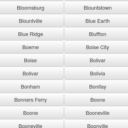
Bloomsburg
Blountstown
Blountville
Blue Earth
Blue Ridge
Bluffton
Boerne
Boise City
Boise
Bolivar
Bolivar
Bolivia
Bonham
Bonifay
Bonners Ferry
Boone
Boone
Booneville
Booneville
Boonville