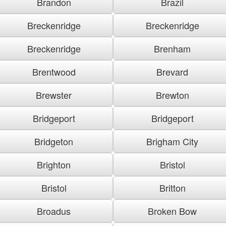
Brandon
Brazil
Breckenridge
Breckenridge
Breckenridge
Brenham
Brentwood
Brevard
Brewster
Brewton
Bridgeport
Bridgeport
Bridgeton
Brigham City
Brighton
Bristol
Bristol
Britton
Broadus
Broken Bow