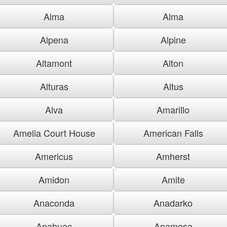
Alma
Alma
Alpena
Alpine
Altamont
Alton
Alturas
Altus
Alva
Amarillo
Amelia Court House
American Falls
Americus
Amherst
Amidon
Amite
Anaconda
Anadarko
Anahuac
Anamosa