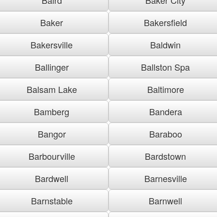
Baker
Bakersfield
Bakersville
Baldwin
Ballinger
Ballston Spa
Balsam Lake
Baltimore
Bamberg
Bandera
Bangor
Baraboo
Barbourville
Bardstown
Bardwell
Barnesville
Barnstable
Barnwell