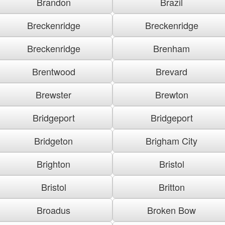
Brandon
Brazil
Breckenridge
Breckenridge
Breckenridge
Brenham
Brentwood
Brevard
Brewster
Brewton
Bridgeport
Bridgeport
Bridgeton
Brigham City
Brighton
Bristol
Bristol
Britton
Broadus
Broken Bow