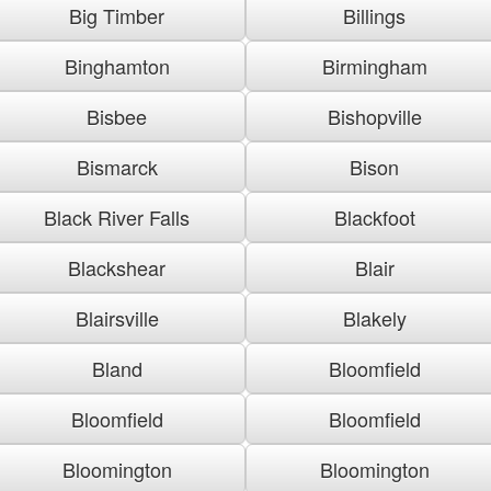
Big Timber
Billings
Binghamton
Birmingham
Bisbee
Bishopville
Bismarck
Bison
Black River Falls
Blackfoot
Blackshear
Blair
Blairsville
Blakely
Bland
Bloomfield
Bloomfield
Bloomfield
Bloomington
Bloomington