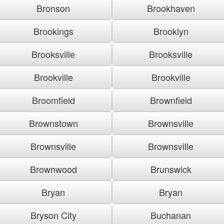
Bronson
Brookhaven
Brookings
Brooklyn
Brooksville
Brooksville
Brookville
Brookville
Broomfield
Brownfield
Brownstown
Brownsville
Brownsville
Brownsville
Brownwood
Brunswick
Bryan
Bryan
Bryson City
Buchanan