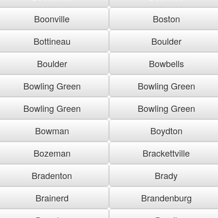
Boonville
Boston
Bottineau
Boulder
Boulder
Bowbells
Bowling Green
Bowling Green
Bowling Green
Bowling Green
Bowman
Boydton
Bozeman
Brackettville
Bradenton
Brady
Brainerd
Brandenburg