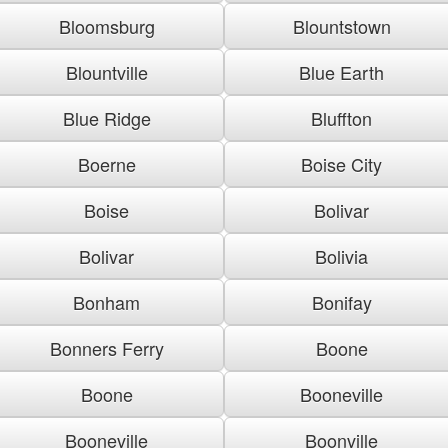
Bloomsburg
Blountstown
Blountville
Blue Earth
Blue Ridge
Bluffton
Boerne
Boise City
Boise
Bolivar
Bolivar
Bolivia
Bonham
Bonifay
Bonners Ferry
Boone
Boone
Booneville
Booneville
Boonville