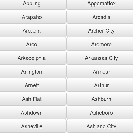
Appling
Appomattox
Arapaho
Arcadia
Arcadia
Archer City
Arco
Ardmore
Arkadelphia
Arkansas City
Arlington
Armour
Arnett
Arthur
Ash Flat
Ashburn
Ashdown
Asheboro
Asheville
Ashland City