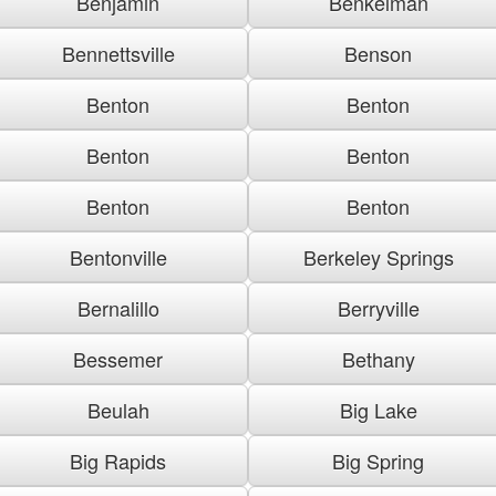
Benjamin
Benkelman
Bennettsville
Benson
Benton
Benton
Benton
Benton
Benton
Benton
Bentonville
Berkeley Springs
Bernalillo
Berryville
Bessemer
Bethany
Beulah
Big Lake
Big Rapids
Big Spring