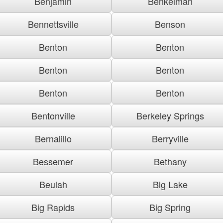
Benjamin
Benkelman
Bennettsville
Benson
Benton
Benton
Benton
Benton
Benton
Benton
Bentonville
Berkeley Springs
Bernalillo
Berryville
Bessemer
Bethany
Beulah
Big Lake
Big Rapids
Big Spring