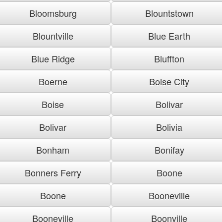
Bloomsburg
Blountstown
Blountville
Blue Earth
Blue Ridge
Bluffton
Boerne
Boise City
Boise
Bolivar
Bolivar
Bolivia
Bonham
Bonifay
Bonners Ferry
Boone
Boone
Booneville
Booneville
Boonville