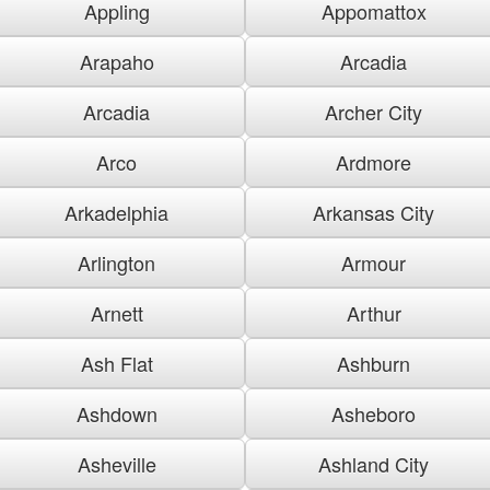
Appling
Appomattox
Arapaho
Arcadia
Arcadia
Archer City
Arco
Ardmore
Arkadelphia
Arkansas City
Arlington
Armour
Arnett
Arthur
Ash Flat
Ashburn
Ashdown
Asheboro
Asheville
Ashland City