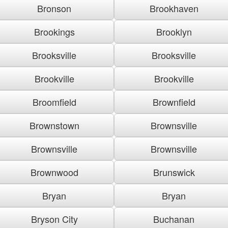
Bronson
Brookhaven
Brookings
Brooklyn
Brooksville
Brooksville
Brookville
Brookville
Broomfield
Brownfield
Brownstown
Brownsville
Brownsville
Brownsville
Brownwood
Brunswick
Bryan
Bryan
Bryson City
Buchanan