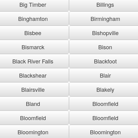
Big Timber
Billings
Binghamton
Birmingham
Bisbee
Bishopville
Bismarck
Bison
Black River Falls
Blackfoot
Blackshear
Blair
Blairsville
Blakely
Bland
Bloomfield
Bloomfield
Bloomfield
Bloomington
Bloomington