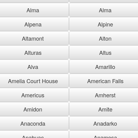
Alma
Alma
Alpena
Alpine
Altamont
Alton
Alturas
Altus
Alva
Amarillo
Amelia Court House
American Falls
Americus
Amherst
Amidon
Amite
Anaconda
Anadarko
Anahuac
Anamosa