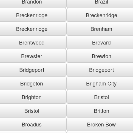
Brandon
Brazil
Breckenridge
Breckenridge
Breckenridge
Brenham
Brentwood
Brevard
Brewster
Brewton
Bridgeport
Bridgeport
Bridgeton
Brigham City
Brighton
Bristol
Bristol
Britton
Broadus
Broken Bow