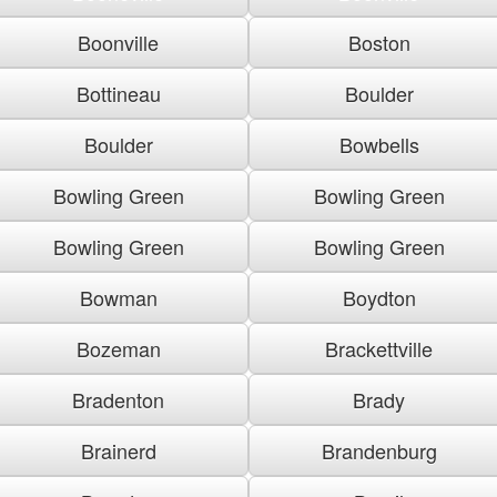
Boonville
Boston
Bottineau
Boulder
Boulder
Bowbells
Bowling Green
Bowling Green
Bowling Green
Bowling Green
Bowman
Boydton
Bozeman
Brackettville
Bradenton
Brady
Brainerd
Brandenburg