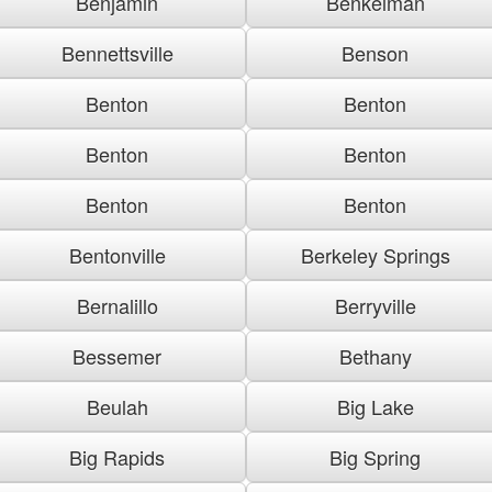
Benjamin
Benkelman
Bennettsville
Benson
Benton
Benton
Benton
Benton
Benton
Benton
Bentonville
Berkeley Springs
Bernalillo
Berryville
Bessemer
Bethany
Beulah
Big Lake
Big Rapids
Big Spring