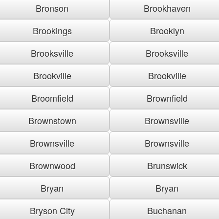
Bronson
Brookhaven
Brookings
Brooklyn
Brooksville
Brooksville
Brookville
Brookville
Broomfield
Brownfield
Brownstown
Brownsville
Brownsville
Brownsville
Brownwood
Brunswick
Bryan
Bryan
Bryson City
Buchanan