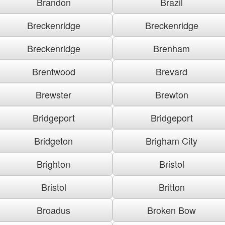
Brandon
Brazil
Breckenridge
Breckenridge
Breckenridge
Brenham
Brentwood
Brevard
Brewster
Brewton
Bridgeport
Bridgeport
Bridgeton
Brigham City
Brighton
Bristol
Bristol
Britton
Broadus
Broken Bow