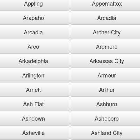
Appling
Appomattox
Arapaho
Arcadia
Arcadia
Archer City
Arco
Ardmore
Arkadelphia
Arkansas City
Arlington
Armour
Arnett
Arthur
Ash Flat
Ashburn
Ashdown
Asheboro
Asheville
Ashland City