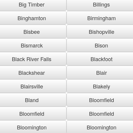
Big Timber
Billings
Binghamton
Birmingham
Bisbee
Bishopville
Bismarck
Bison
Black River Falls
Blackfoot
Blackshear
Blair
Blairsville
Blakely
Bland
Bloomfield
Bloomfield
Bloomfield
Bloomington
Bloomington