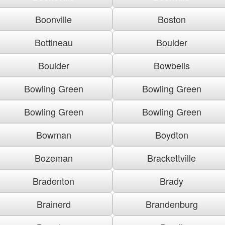
Boonville
Boston
Bottineau
Boulder
Boulder
Bowbells
Bowling Green
Bowling Green
Bowling Green
Bowling Green
Bowman
Boydton
Bozeman
Brackettville
Bradenton
Brady
Brainerd
Brandenburg