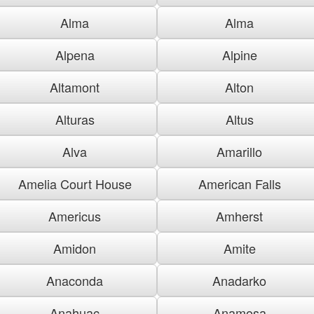
Alma
Alma
Alpena
Alpine
Altamont
Alton
Alturas
Altus
Alva
Amarillo
Amelia Court House
American Falls
Americus
Amherst
Amidon
Amite
Anaconda
Anadarko
Anahuac
Anamosa