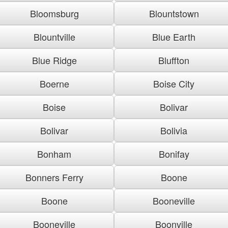
Bloomsburg
Blountstown
Blountville
Blue Earth
Blue Ridge
Bluffton
Boerne
Boise City
Boise
Bolivar
Bolivar
Bolivia
Bonham
Bonifay
Bonners Ferry
Boone
Boone
Booneville
Booneville
Boonville