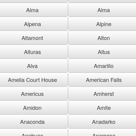
Alma
Alma
Alpena
Alpine
Altamont
Alton
Alturas
Altus
Alva
Amarillo
Amelia Court House
American Falls
Americus
Amherst
Amidon
Amite
Anaconda
Anadarko
Anahuac
Anamosa