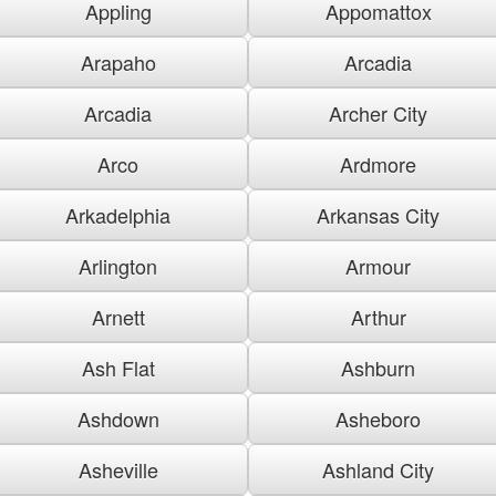
Appling
Appomattox
Arapaho
Arcadia
Arcadia
Archer City
Arco
Ardmore
Arkadelphia
Arkansas City
Arlington
Armour
Arnett
Arthur
Ash Flat
Ashburn
Ashdown
Asheboro
Asheville
Ashland City