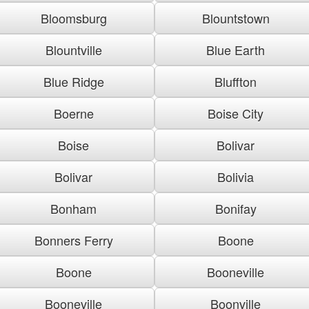
Bloomsburg
Blountstown
Blountville
Blue Earth
Blue Ridge
Bluffton
Boerne
Boise City
Boise
Bolivar
Bolivar
Bolivia
Bonham
Bonifay
Bonners Ferry
Boone
Boone
Booneville
Booneville
Boonville