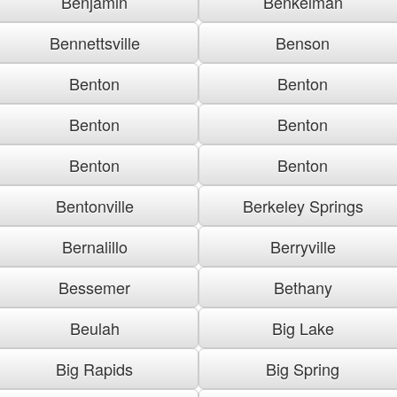
Benjamin
Benkelman
Bennettsville
Benson
Benton
Benton
Benton
Benton
Benton
Benton
Bentonville
Berkeley Springs
Bernalillo
Berryville
Bessemer
Bethany
Beulah
Big Lake
Big Rapids
Big Spring