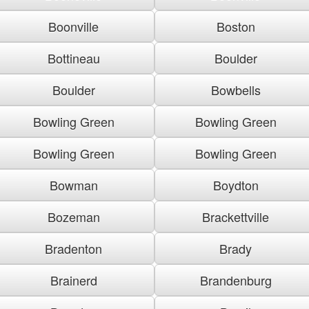
Boonville
Boston
Bottineau
Boulder
Boulder
Bowbells
Bowling Green
Bowling Green
Bowling Green
Bowling Green
Bowman
Boydton
Bozeman
Brackettville
Bradenton
Brady
Brainerd
Brandenburg