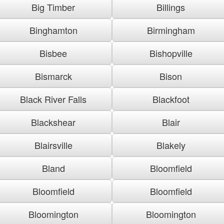
Big Timber
Billings
Binghamton
Birmingham
Bisbee
Bishopville
Bismarck
Bison
Black River Falls
Blackfoot
Blackshear
Blair
Blairsville
Blakely
Bland
Bloomfield
Bloomfield
Bloomfield
Bloomington
Bloomington