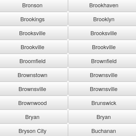
Bronson
Brookhaven
Brookings
Brooklyn
Brooksville
Brooksville
Brookville
Brookville
Broomfield
Brownfield
Brownstown
Brownsville
Brownsville
Brownsville
Brownwood
Brunswick
Bryan
Bryan
Bryson City
Buchanan