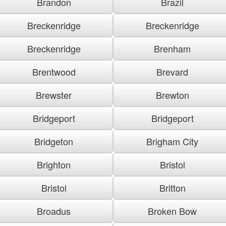
Brandon
Brazil
Breckenridge
Breckenridge
Breckenridge
Brenham
Brentwood
Brevard
Brewster
Brewton
Bridgeport
Bridgeport
Bridgeton
Brigham City
Brighton
Bristol
Bristol
Britton
Broadus
Broken Bow