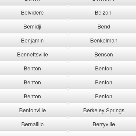
Belvidere
Belzoni
Bemidji
Bend
Benjamin
Benkelman
Bennettsville
Benson
Benton
Benton
Benton
Benton
Benton
Benton
Bentonville
Berkeley Springs
Bernalillo
Berryville