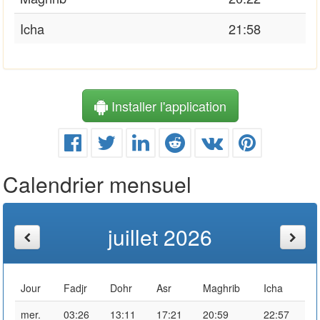
Icha
21:58
Installer l'application
Calendrier mensuel
juillet 2026
Jour
Fadjr
Dohr
Asr
Maghrib
Icha
mer.
03:26
13:11
17:21
20:59
22:57