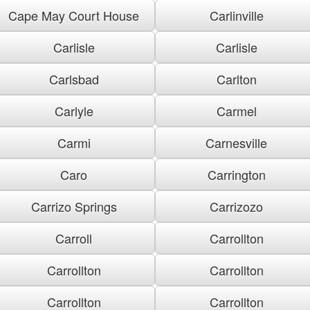
Cape May Court House
Carlinville
Carlisle
Carlisle
Carlsbad
Carlton
Carlyle
Carmel
Carmi
Carnesville
Caro
Carrington
Carrizo Springs
Carrizozo
Carroll
Carrollton
Carrollton
Carrollton
Carrollton
Carrollton