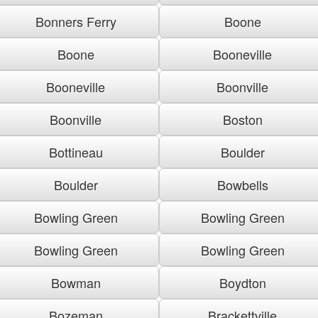
Bonners Ferry
Boone
Boone
Booneville
Booneville
Boonville
Boonville
Boston
Bottineau
Boulder
Boulder
Bowbells
Bowling Green
Bowling Green
Bowling Green
Bowling Green
Bowman
Boydton
Bozeman
Brackettville