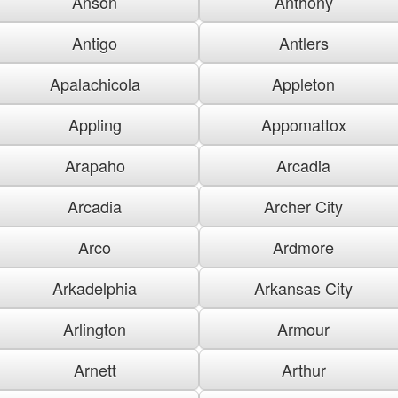
Anson
Anthony
Antigo
Antlers
Apalachicola
Appleton
Appling
Appomattox
Arapaho
Arcadia
Arcadia
Archer City
Arco
Ardmore
Arkadelphia
Arkansas City
Arlington
Armour
Arnett
Arthur