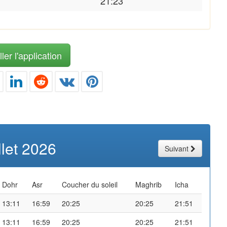
21:23
ler l'application
illet 2026
Suivant
Dohr
Asr
Coucher du soleil
Maghrib
Icha
13:11
16:59
20:25
20:25
21:51
13:11
16:59
20:25
20:25
21:51