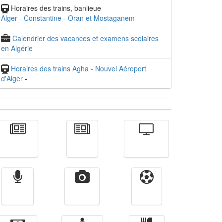
Horaires des trains, banlieue
Alger
-
Constantine
-
Oran et Mostaganem
Calendrier des vacances et examens scolaires
en Algérie
Horaires des trains Agha - Nouvel Aéroport
d'Alger
-
Actualité
الأخبار
Télévision
Radio
Vidéos
Sport