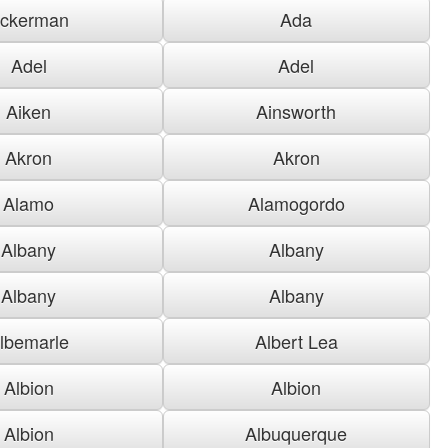
ckerman
Ada
Adel
Adel
Aiken
Ainsworth
Akron
Akron
Alamo
Alamogordo
Albany
Albany
Albany
Albany
lbemarle
Albert Lea
Albion
Albion
Albion
Albuquerque