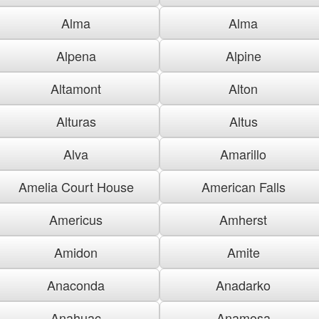
Alma
Alma
Alpena
Alpine
Altamont
Alton
Alturas
Altus
Alva
Amarillo
Amelia Court House
American Falls
Americus
Amherst
Amidon
Amite
Anaconda
Anadarko
Anahuac
Anamosa