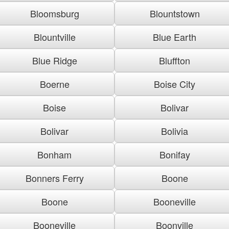
Bloomsburg
Blountstown
Blountville
Blue Earth
Blue Ridge
Bluffton
Boerne
Boise City
Boise
Bolivar
Bolivar
Bolivia
Bonham
Bonifay
Bonners Ferry
Boone
Boone
Booneville
Booneville
Boonville