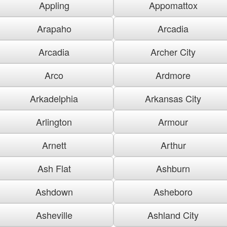
Appling
Appomattox
Arapaho
Arcadia
Arcadia
Archer City
Arco
Ardmore
Arkadelphia
Arkansas City
Arlington
Armour
Arnett
Arthur
Ash Flat
Ashburn
Ashdown
Asheboro
Asheville
Ashland City