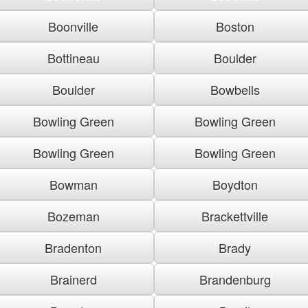
Boonville
Boston
Bottineau
Boulder
Boulder
Bowbells
Bowling Green
Bowling Green
Bowling Green
Bowling Green
Bowman
Boydton
Bozeman
Brackettville
Bradenton
Brady
Brainerd
Brandenburg