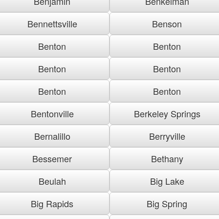
Benjamin
Benkelman
Bennettsville
Benson
Benton
Benton
Benton
Benton
Benton
Benton
Bentonville
Berkeley Springs
Bernalillo
Berryville
Bessemer
Bethany
Beulah
Big Lake
Big Rapids
Big Spring