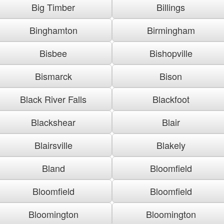
Big Timber
Billings
Binghamton
Birmingham
Bisbee
Bishopville
Bismarck
Bison
Black River Falls
Blackfoot
Blackshear
Blair
Blairsville
Blakely
Bland
Bloomfield
Bloomfield
Bloomfield
Bloomington
Bloomington