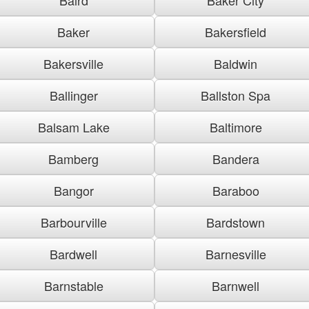
Baker
Bakersfield
Bakersville
Baldwin
Ballinger
Ballston Spa
Balsam Lake
Baltimore
Bamberg
Bandera
Bangor
Baraboo
Barbourville
Bardstown
Bardwell
Barnesville
Barnstable
Barnwell