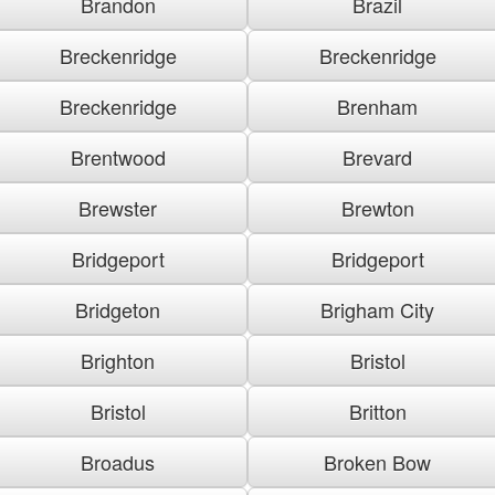
Brandon
Brazil
Breckenridge
Breckenridge
Breckenridge
Brenham
Brentwood
Brevard
Brewster
Brewton
Bridgeport
Bridgeport
Bridgeton
Brigham City
Brighton
Bristol
Bristol
Britton
Broadus
Broken Bow