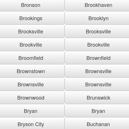
Bronson
Brookhaven
Brookings
Brooklyn
Brooksville
Brooksville
Brookville
Brookville
Broomfield
Brownfield
Brownstown
Brownsville
Brownsville
Brownsville
Brownwood
Brunswick
Bryan
Bryan
Bryson City
Buchanan