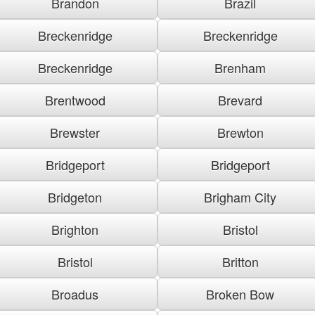
Brandon
Brazil
Breckenridge
Breckenridge
Breckenridge
Brenham
Brentwood
Brevard
Brewster
Brewton
Bridgeport
Bridgeport
Bridgeton
Brigham City
Brighton
Bristol
Bristol
Britton
Broadus
Broken Bow