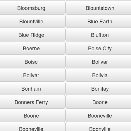
Bloomsburg
Blountstown
Blountville
Blue Earth
Blue Ridge
Bluffton
Boerne
Boise City
Boise
Bolivar
Bolivar
Bolivia
Bonham
Bonifay
Bonners Ferry
Boone
Boone
Booneville
Booneville
Boonville