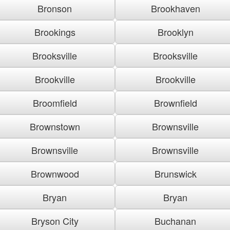
Bronson
Brookhaven
Brookings
Brooklyn
Brooksville
Brooksville
Brookville
Brookville
Broomfield
Brownfield
Brownstown
Brownsville
Brownsville
Brownsville
Brownwood
Brunswick
Bryan
Bryan
Bryson City
Buchanan