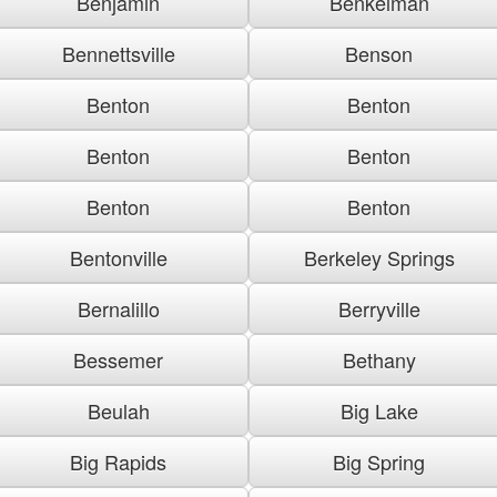
Benjamin
Benkelman
Bennettsville
Benson
Benton
Benton
Benton
Benton
Benton
Benton
Bentonville
Berkeley Springs
Bernalillo
Berryville
Bessemer
Bethany
Beulah
Big Lake
Big Rapids
Big Spring