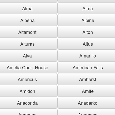
Alma
Alma
Alpena
Alpine
Altamont
Alton
Alturas
Altus
Alva
Amarillo
Amelia Court House
American Falls
Americus
Amherst
Amidon
Amite
Anaconda
Anadarko
Anahuac
Anamosa