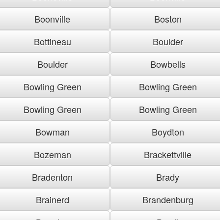
Boonville
Boston
Bottineau
Boulder
Boulder
Bowbells
Bowling Green
Bowling Green
Bowling Green
Bowling Green
Bowman
Boydton
Bozeman
Brackettville
Bradenton
Brady
Brainerd
Brandenburg