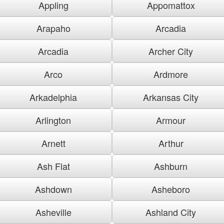
Appling
Appomattox
Arapaho
Arcadia
Arcadia
Archer City
Arco
Ardmore
Arkadelphia
Arkansas City
Arlington
Armour
Arnett
Arthur
Ash Flat
Ashburn
Ashdown
Asheboro
Asheville
Ashland City