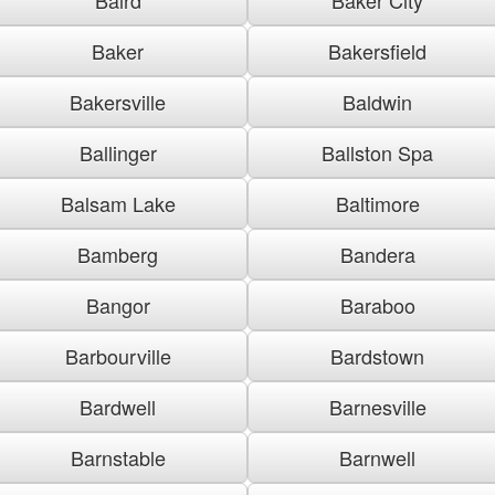
Baker
Bakersfield
Bakersville
Baldwin
Ballinger
Ballston Spa
Balsam Lake
Baltimore
Bamberg
Bandera
Bangor
Baraboo
Barbourville
Bardstown
Bardwell
Barnesville
Barnstable
Barnwell