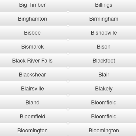
Big Timber
Billings
Binghamton
Birmingham
Bisbee
Bishopville
Bismarck
Bison
Black River Falls
Blackfoot
Blackshear
Blair
Blairsville
Blakely
Bland
Bloomfield
Bloomfield
Bloomfield
Bloomington
Bloomington