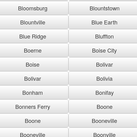
Bloomsburg
Blountstown
Blountville
Blue Earth
Blue Ridge
Bluffton
Boerne
Boise City
Boise
Bolivar
Bolivar
Bolivia
Bonham
Bonifay
Bonners Ferry
Boone
Boone
Booneville
Booneville
Boonville