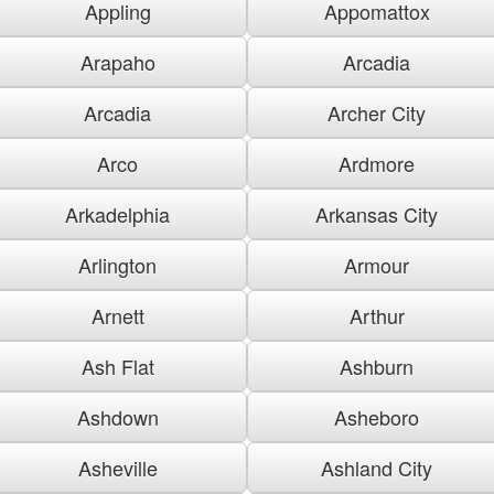
Appling
Appomattox
Arapaho
Arcadia
Arcadia
Archer City
Arco
Ardmore
Arkadelphia
Arkansas City
Arlington
Armour
Arnett
Arthur
Ash Flat
Ashburn
Ashdown
Asheboro
Asheville
Ashland City