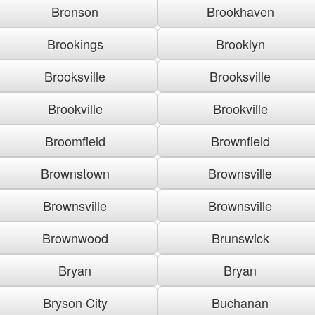
Bronson
Brookhaven
Brookings
Brooklyn
Brooksville
Brooksville
Brookville
Brookville
Broomfield
Brownfield
Brownstown
Brownsville
Brownsville
Brownsville
Brownwood
Brunswick
Bryan
Bryan
Bryson City
Buchanan