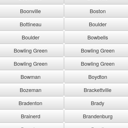
Boonville
Boston
Bottineau
Boulder
Boulder
Bowbells
Bowling Green
Bowling Green
Bowling Green
Bowling Green
Bowman
Boydton
Bozeman
Brackettville
Bradenton
Brady
Brainerd
Brandenburg