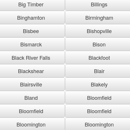
Big Timber
Billings
Binghamton
Birmingham
Bisbee
Bishopville
Bismarck
Bison
Black River Falls
Blackfoot
Blackshear
Blair
Blairsville
Blakely
Bland
Bloomfield
Bloomfield
Bloomfield
Bloomington
Bloomington