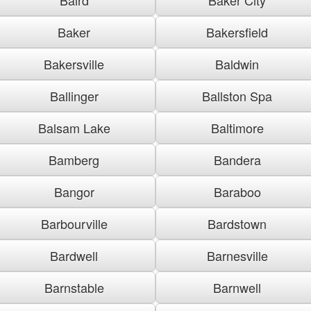
Baker
Bakersfield
Bakersville
Baldwin
Ballinger
Ballston Spa
Balsam Lake
Baltimore
Bamberg
Bandera
Bangor
Baraboo
Barbourville
Bardstown
Bardwell
Barnesville
Barnstable
Barnwell