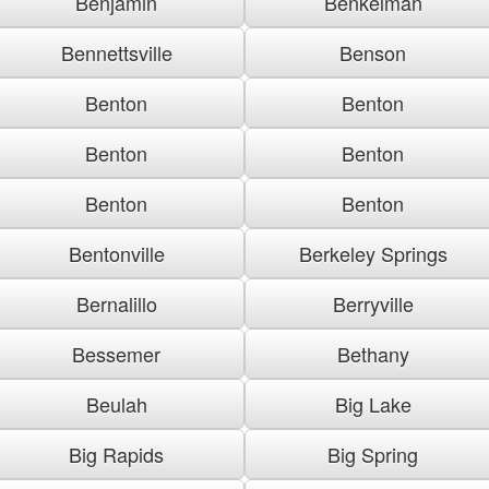
Benjamin
Benkelman
Bennettsville
Benson
Benton
Benton
Benton
Benton
Benton
Benton
Bentonville
Berkeley Springs
Bernalillo
Berryville
Bessemer
Bethany
Beulah
Big Lake
Big Rapids
Big Spring