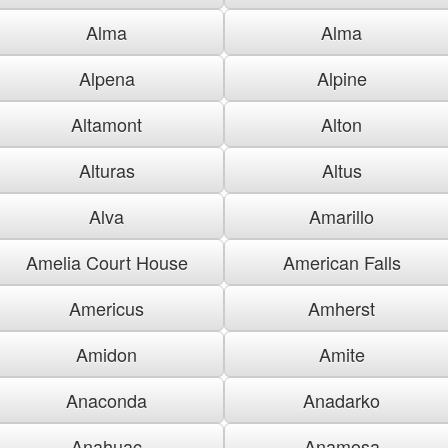
Alma
Alma
Alpena
Alpine
Altamont
Alton
Alturas
Altus
Alva
Amarillo
Amelia Court House
American Falls
Americus
Amherst
Amidon
Amite
Anaconda
Anadarko
Anahuac
Anamosa