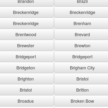
Brandon
Brazil
Breckenridge
Breckenridge
Breckenridge
Brenham
Brentwood
Brevard
Brewster
Brewton
Bridgeport
Bridgeport
Bridgeton
Brigham City
Brighton
Bristol
Bristol
Britton
Broadus
Broken Bow