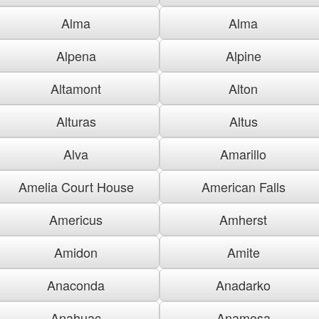
Alma
Alma
Alpena
Alpine
Altamont
Alton
Alturas
Altus
Alva
Amarillo
Amelia Court House
American Falls
Americus
Amherst
Amidon
Amite
Anaconda
Anadarko
Anahuac
Anamosa