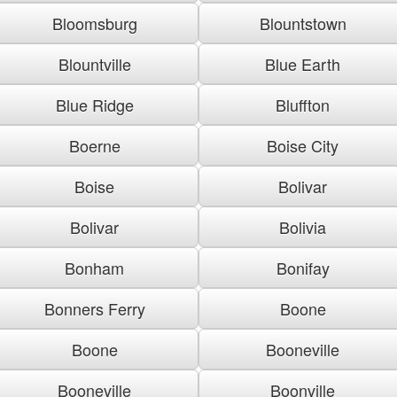
Bloomsburg
Blountstown
Blountville
Blue Earth
Blue Ridge
Bluffton
Boerne
Boise City
Boise
Bolivar
Bolivar
Bolivia
Bonham
Bonifay
Bonners Ferry
Boone
Boone
Booneville
Booneville
Boonville