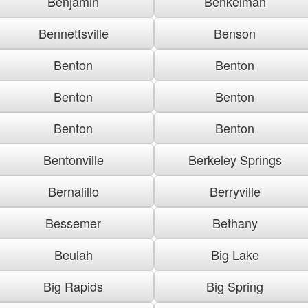
Benjamin
Benkelman
Bennettsville
Benson
Benton
Benton
Benton
Benton
Benton
Benton
Bentonville
Berkeley Springs
Bernalillo
Berryville
Bessemer
Bethany
Beulah
Big Lake
Big Rapids
Big Spring