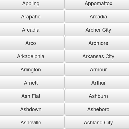
Appling
Appomattox
Arapaho
Arcadia
Arcadia
Archer City
Arco
Ardmore
Arkadelphia
Arkansas City
Arlington
Armour
Arnett
Arthur
Ash Flat
Ashburn
Ashdown
Asheboro
Asheville
Ashland City