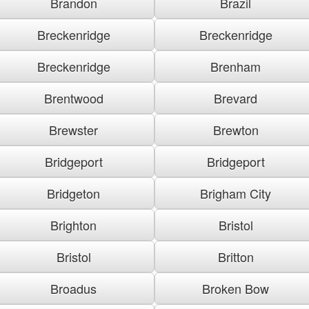
Brandon
Brazil
Breckenridge
Breckenridge
Breckenridge
Brenham
Brentwood
Brevard
Brewster
Brewton
Bridgeport
Bridgeport
Bridgeton
Brigham City
Brighton
Bristol
Bristol
Britton
Broadus
Broken Bow