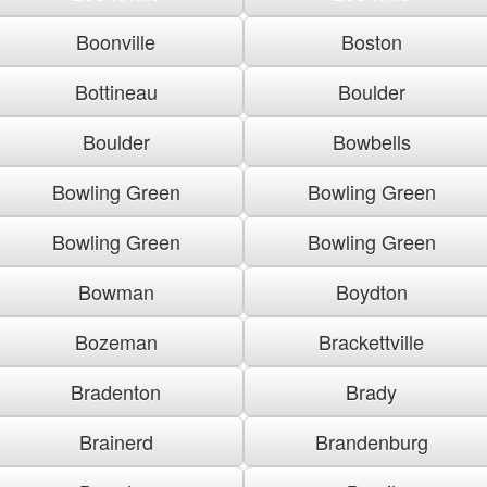
Boonville
Boston
Bottineau
Boulder
Boulder
Bowbells
Bowling Green
Bowling Green
Bowling Green
Bowling Green
Bowman
Boydton
Bozeman
Brackettville
Bradenton
Brady
Brainerd
Brandenburg