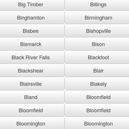
Big Timber
Billings
Binghamton
Birmingham
Bisbee
Bishopville
Bismarck
Bison
Black River Falls
Blackfoot
Blackshear
Blair
Blairsville
Blakely
Bland
Bloomfield
Bloomfield
Bloomfield
Bloomington
Bloomington