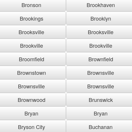
Bronson
Brookhaven
Brookings
Brooklyn
Brooksville
Brooksville
Brookville
Brookville
Broomfield
Brownfield
Brownstown
Brownsville
Brownsville
Brownsville
Brownwood
Brunswick
Bryan
Bryan
Bryson City
Buchanan