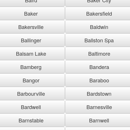
Baker
Bakersfield
Bakersville
Baldwin
Ballinger
Ballston Spa
Balsam Lake
Baltimore
Bamberg
Bandera
Bangor
Baraboo
Barbourville
Bardstown
Bardwell
Barnesville
Barnstable
Barnwell