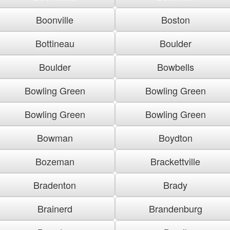
Boonville
Boston
Bottineau
Boulder
Boulder
Bowbells
Bowling Green
Bowling Green
Bowling Green
Bowling Green
Bowman
Boydton
Bozeman
Brackettville
Bradenton
Brady
Brainerd
Brandenburg