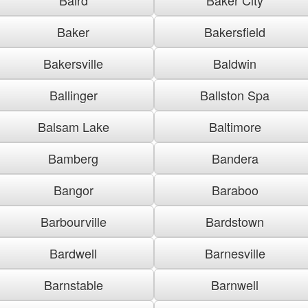
Baker
Bakersfield
Bakersville
Baldwin
Ballinger
Ballston Spa
Balsam Lake
Baltimore
Bamberg
Bandera
Bangor
Baraboo
Barbourville
Bardstown
Bardwell
Barnesville
Barnstable
Barnwell