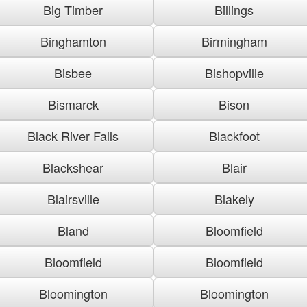
Big Timber
Billings
Binghamton
Birmingham
Bisbee
Bishopville
Bismarck
Bison
Black River Falls
Blackfoot
Blackshear
Blair
Blairsville
Blakely
Bland
Bloomfield
Bloomfield
Bloomfield
Bloomington
Bloomington