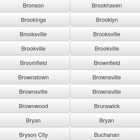
Bronson
Brookhaven
Brookings
Brooklyn
Brooksville
Brooksville
Brookville
Brookville
Broomfield
Brownfield
Brownstown
Brownsville
Brownsville
Brownsville
Brownwood
Brunswick
Bryan
Bryan
Bryson City
Buchanan