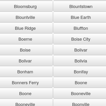
Bloomsburg
Blountstown
Blountville
Blue Earth
Blue Ridge
Bluffton
Boerne
Boise City
Boise
Bolivar
Bolivar
Bolivia
Bonham
Bonifay
Bonners Ferry
Boone
Boone
Booneville
Booneville
Boonville