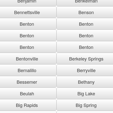
Benjamin
Benkelman
Bennettsville
Benson
Benton
Benton
Benton
Benton
Benton
Benton
Bentonville
Berkeley Springs
Bernalillo
Berryville
Bessemer
Bethany
Beulah
Big Lake
Big Rapids
Big Spring