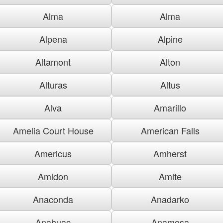
Alma
Alma
Alpena
Alpine
Altamont
Alton
Alturas
Altus
Alva
Amarillo
Amelia Court House
American Falls
Americus
Amherst
Amidon
Amite
Anaconda
Anadarko
Anahuac
Anamosa