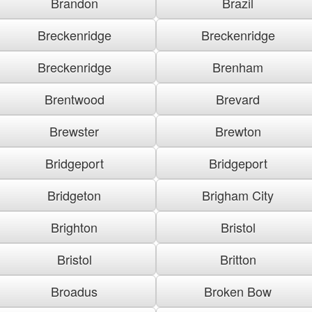
Brandon
Brazil
Breckenridge
Breckenridge
Breckenridge
Brenham
Brentwood
Brevard
Brewster
Brewton
Bridgeport
Bridgeport
Bridgeton
Brigham City
Brighton
Bristol
Bristol
Britton
Broadus
Broken Bow