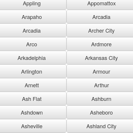
Appling
Appomattox
Arapaho
Arcadia
Arcadia
Archer City
Arco
Ardmore
Arkadelphia
Arkansas City
Arlington
Armour
Arnett
Arthur
Ash Flat
Ashburn
Ashdown
Asheboro
Asheville
Ashland City