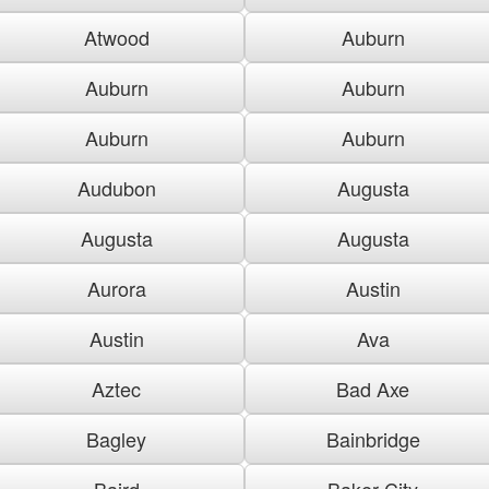
Atwood
Auburn
Auburn
Auburn
Auburn
Auburn
Audubon
Augusta
Augusta
Augusta
Aurora
Austin
Austin
Ava
Aztec
Bad Axe
Bagley
Bainbridge
Baird
Baker City