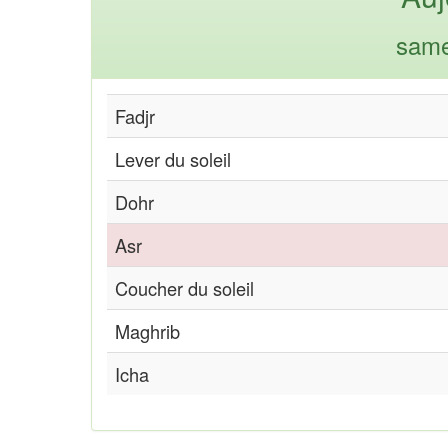
same
Fadjr
Lever du soleil
Dohr
Asr
Coucher du soleil
Maghrib
Icha