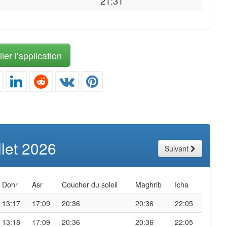
21:31
ler l'application
illet 2026
Suivant
Dohr
Asr
Coucher du soleil
Maghrib
Icha
13:17
17:09
20:36
20:36
22:05
13:18
17:09
20:36
20:36
22:05