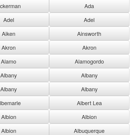
ckerman
Ada
Adel
Adel
Aiken
Ainsworth
Akron
Akron
Alamo
Alamogordo
Albany
Albany
Albany
Albany
lbemarle
Albert Lea
Albion
Albion
Albion
Albuquerque