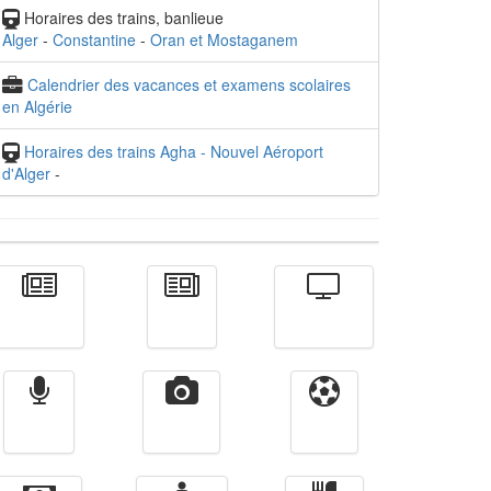
Horaires des trains, banlieue
Alger
-
Constantine
-
Oran et Mostaganem
Calendrier des vacances et examens scolaires
en Algérie
Horaires des trains Agha - Nouvel Aéroport
d'Alger
-
Actualité
الأخبار
Télévision
Radio
Vidéos
Sport