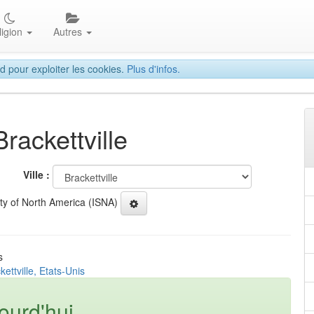
ligion
Autres
d pour exploiter les cookies.
Plus d'infos.
rackettville
Ville :
ety of North America (ISNA)
s
ettville, Etats-Unis
ourd'hui