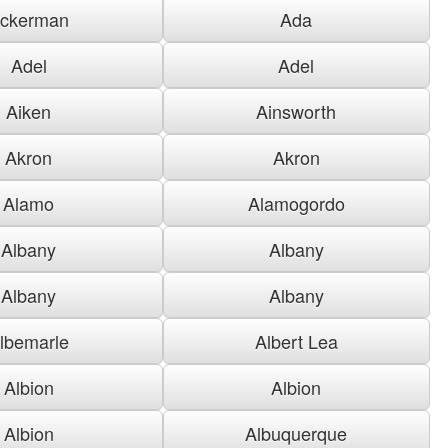
ckerman
Ada
Adel
Adel
Aiken
Ainsworth
Akron
Akron
Alamo
Alamogordo
Albany
Albany
Albany
Albany
lbemarle
Albert Lea
Albion
Albion
Albion
Albuquerque