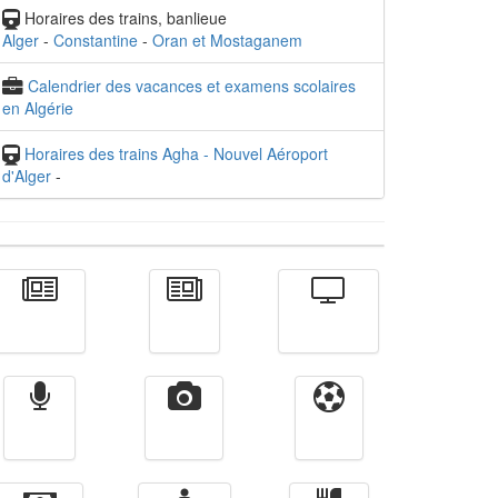
Horaires des trains, banlieue
Alger
-
Constantine
-
Oran et Mostaganem
Calendrier des vacances et examens scolaires
en Algérie
Horaires des trains Agha - Nouvel Aéroport
d'Alger
-
Actualité
الأخبار
Télévision
Radio
Vidéos
Sport