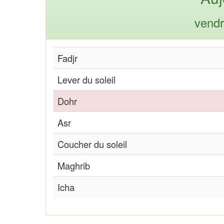
vendr
Fadjr
Lever du soleil
Dohr
Asr
Coucher du soleil
Maghrib
Icha