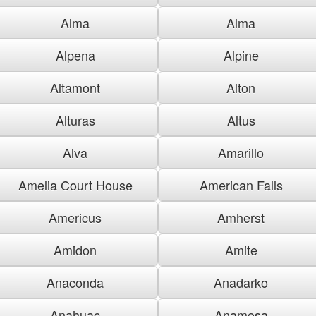
Alma
Alma
Alpena
Alpine
Altamont
Alton
Alturas
Altus
Alva
Amarillo
Amelia Court House
American Falls
Americus
Amherst
Amidon
Amite
Anaconda
Anadarko
Anahuac
Anamosa