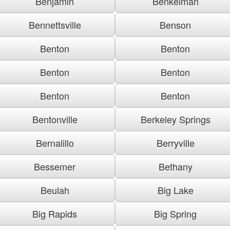
Benjamin
Benkelman
Bennettsville
Benson
Benton
Benton
Benton
Benton
Benton
Benton
Bentonville
Berkeley Springs
Bernalillo
Berryville
Bessemer
Bethany
Beulah
Big Lake
Big Rapids
Big Spring