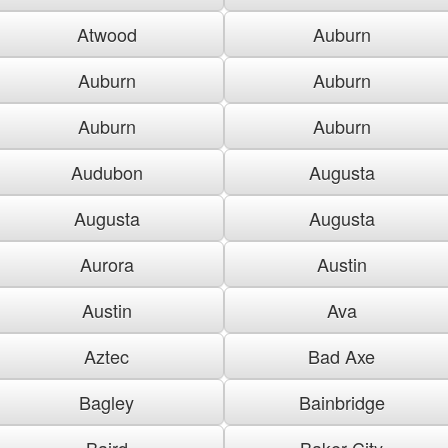
Atwood
Auburn
Auburn
Auburn
Auburn
Auburn
Audubon
Augusta
Augusta
Augusta
Aurora
Austin
Austin
Ava
Aztec
Bad Axe
Bagley
Bainbridge
Baird
Baker City