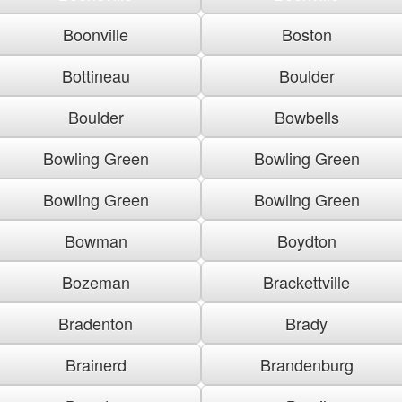
Boonville
Boston
Bottineau
Boulder
Boulder
Bowbells
Bowling Green
Bowling Green
Bowling Green
Bowling Green
Bowman
Boydton
Bozeman
Brackettville
Bradenton
Brady
Brainerd
Brandenburg