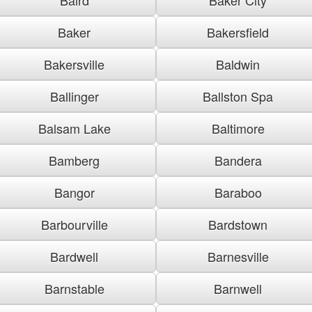
Baker
Bakersfield
Bakersville
Baldwin
Ballinger
Ballston Spa
Balsam Lake
Baltimore
Bamberg
Bandera
Bangor
Baraboo
Barbourville
Bardstown
Bardwell
Barnesville
Barnstable
Barnwell