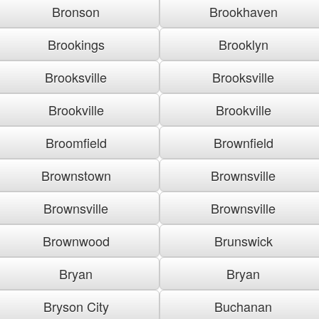
Bronson
Brookhaven
Brookings
Brooklyn
Brooksville
Brooksville
Brookville
Brookville
Broomfield
Brownfield
Brownstown
Brownsville
Brownsville
Brownsville
Brownwood
Brunswick
Bryan
Bryan
Bryson City
Buchanan