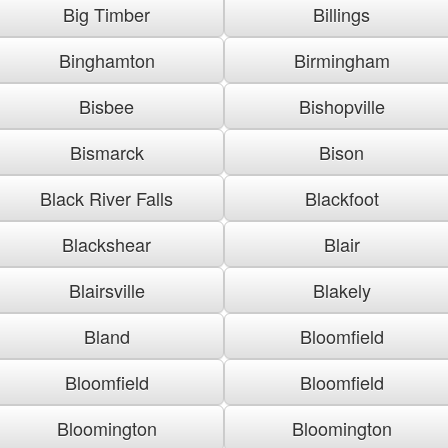
Big Timber
Billings
Binghamton
Birmingham
Bisbee
Bishopville
Bismarck
Bison
Black River Falls
Blackfoot
Blackshear
Blair
Blairsville
Blakely
Bland
Bloomfield
Bloomfield
Bloomfield
Bloomington
Bloomington