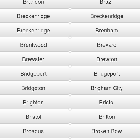
Brandon
Brazil
Breckenridge
Breckenridge
Breckenridge
Brenham
Brentwood
Brevard
Brewster
Brewton
Bridgeport
Bridgeport
Bridgeton
Brigham City
Brighton
Bristol
Bristol
Britton
Broadus
Broken Bow