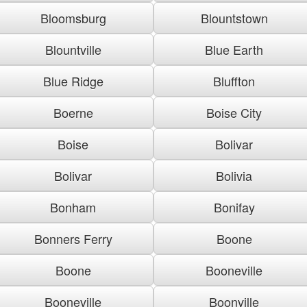
Bloomsburg
Blountstown
Blountville
Blue Earth
Blue Ridge
Bluffton
Boerne
Boise City
Boise
Bolivar
Bolivar
Bolivia
Bonham
Bonifay
Bonners Ferry
Boone
Boone
Booneville
Booneville
Boonville