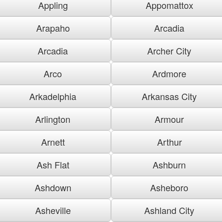
Appling
Appomattox
Arapaho
Arcadia
Arcadia
Archer City
Arco
Ardmore
Arkadelphia
Arkansas City
Arlington
Armour
Arnett
Arthur
Ash Flat
Ashburn
Ashdown
Asheboro
Asheville
Ashland City