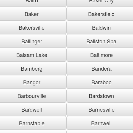
Baker
Bakersfield
Bakersville
Baldwin
Ballinger
Ballston Spa
Balsam Lake
Baltimore
Bamberg
Bandera
Bangor
Baraboo
Barbourville
Bardstown
Bardwell
Barnesville
Barnstable
Barnwell