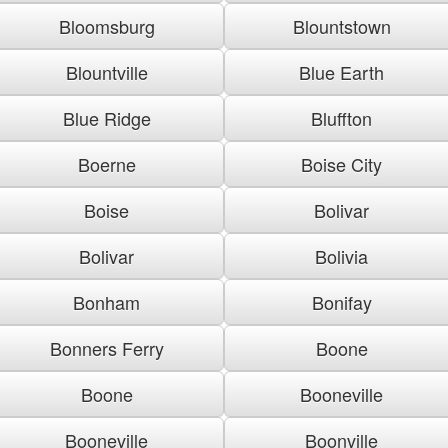
Bloomsburg
Blountstown
Blountville
Blue Earth
Blue Ridge
Bluffton
Boerne
Boise City
Boise
Bolivar
Bolivar
Bolivia
Bonham
Bonifay
Bonners Ferry
Boone
Boone
Booneville
Booneville
Boonville