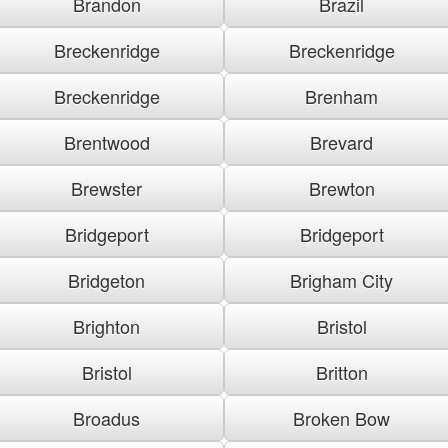
Brandon
Brazil
Breckenridge
Breckenridge
Breckenridge
Brenham
Brentwood
Brevard
Brewster
Brewton
Bridgeport
Bridgeport
Bridgeton
Brigham City
Brighton
Bristol
Bristol
Britton
Broadus
Broken Bow