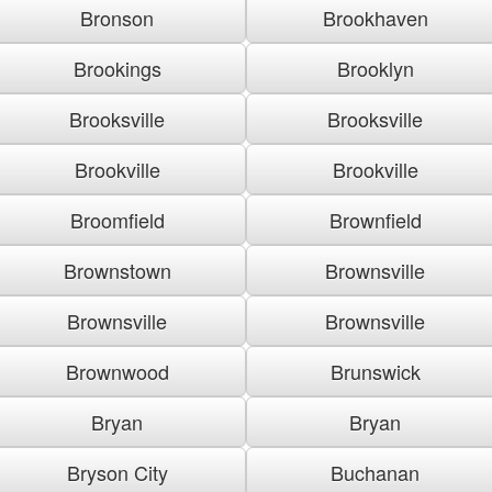
Bronson
Brookhaven
Brookings
Brooklyn
Brooksville
Brooksville
Brookville
Brookville
Broomfield
Brownfield
Brownstown
Brownsville
Brownsville
Brownsville
Brownwood
Brunswick
Bryan
Bryan
Bryson City
Buchanan