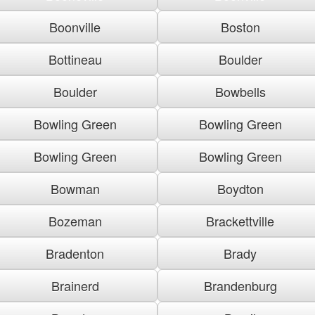
Boonville
Boston
Bottineau
Boulder
Boulder
Bowbells
Bowling Green
Bowling Green
Bowling Green
Bowling Green
Bowman
Boydton
Bozeman
Brackettville
Bradenton
Brady
Brainerd
Brandenburg