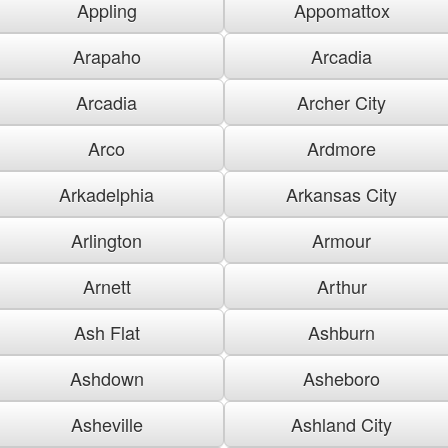
Appling
Appomattox
Arapaho
Arcadia
Arcadia
Archer City
Arco
Ardmore
Arkadelphia
Arkansas City
Arlington
Armour
Arnett
Arthur
Ash Flat
Ashburn
Ashdown
Asheboro
Asheville
Ashland City