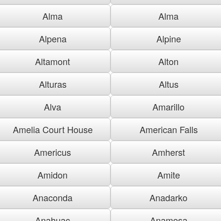
Alma
Alma
Alpena
Alpine
Altamont
Alton
Alturas
Altus
Alva
Amarillo
Amelia Court House
American Falls
Americus
Amherst
Amidon
Amite
Anaconda
Anadarko
Anahuac
Anamosa