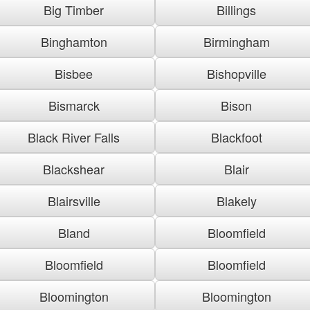
Big Timber
Billings
Binghamton
Birmingham
Bisbee
Bishopville
Bismarck
Bison
Black River Falls
Blackfoot
Blackshear
Blair
Blairsville
Blakely
Bland
Bloomfield
Bloomfield
Bloomfield
Bloomington
Bloomington