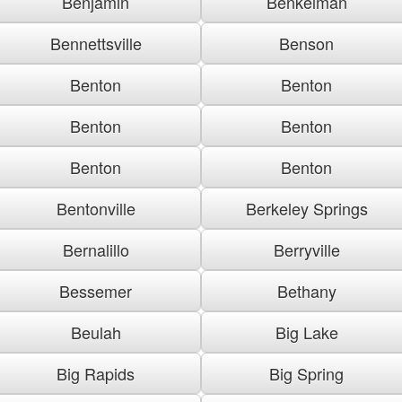
Benjamin
Benkelman
Bennettsville
Benson
Benton
Benton
Benton
Benton
Benton
Benton
Bentonville
Berkeley Springs
Bernalillo
Berryville
Bessemer
Bethany
Beulah
Big Lake
Big Rapids
Big Spring