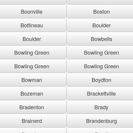
Boonville
Boston
Bottineau
Boulder
Boulder
Bowbells
Bowling Green
Bowling Green
Bowling Green
Bowling Green
Bowman
Boydton
Bozeman
Brackettville
Bradenton
Brady
Brainerd
Brandenburg