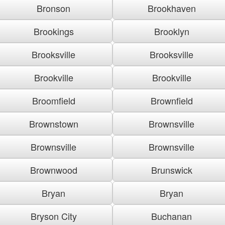
Bronson
Brookhaven
Brookings
Brooklyn
Brooksville
Brooksville
Brookville
Brookville
Broomfield
Brownfield
Brownstown
Brownsville
Brownsville
Brownsville
Brownwood
Brunswick
Bryan
Bryan
Bryson City
Buchanan