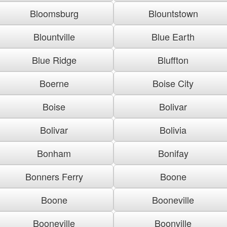
Bloomsburg
Blountstown
Blountville
Blue Earth
Blue Ridge
Bluffton
Boerne
Boise City
Boise
Bolivar
Bolivar
Bolivia
Bonham
Bonifay
Bonners Ferry
Boone
Boone
Booneville
Booneville
Boonville