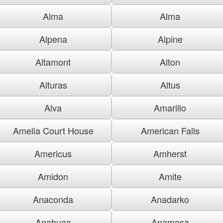
Alma
Alma
Alpena
Alpine
Altamont
Alton
Alturas
Altus
Alva
Amarillo
Amelia Court House
American Falls
Americus
Amherst
Amidon
Amite
Anaconda
Anadarko
Anahuac
Anamosa