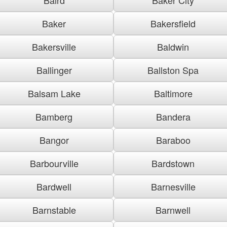
Baker
Bakersfield
Bakersville
Baldwin
Ballinger
Ballston Spa
Balsam Lake
Baltimore
Bamberg
Bandera
Bangor
Baraboo
Barbourville
Bardstown
Bardwell
Barnesville
Barnstable
Barnwell