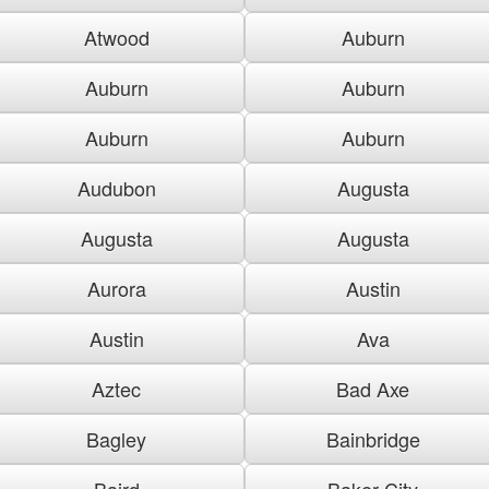
Atwood
Auburn
Auburn
Auburn
Auburn
Auburn
Audubon
Augusta
Augusta
Augusta
Aurora
Austin
Austin
Ava
Aztec
Bad Axe
Bagley
Bainbridge
Baird
Baker City