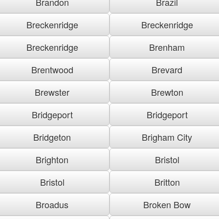
Brandon
Brazil
Breckenridge
Breckenridge
Breckenridge
Brenham
Brentwood
Brevard
Brewster
Brewton
Bridgeport
Bridgeport
Bridgeton
Brigham City
Brighton
Bristol
Bristol
Britton
Broadus
Broken Bow