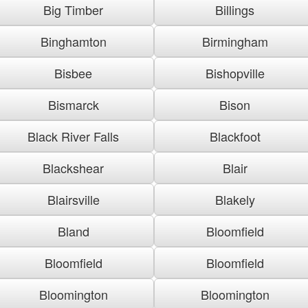
Big Timber
Billings
Binghamton
Birmingham
Bisbee
Bishopville
Bismarck
Bison
Black River Falls
Blackfoot
Blackshear
Blair
Blairsville
Blakely
Bland
Bloomfield
Bloomfield
Bloomfield
Bloomington
Bloomington