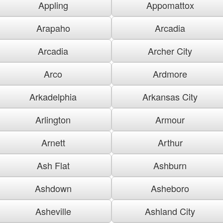
Appling
Appomattox
Arapaho
Arcadia
Arcadia
Archer City
Arco
Ardmore
Arkadelphia
Arkansas City
Arlington
Armour
Arnett
Arthur
Ash Flat
Ashburn
Ashdown
Asheboro
Asheville
Ashland City