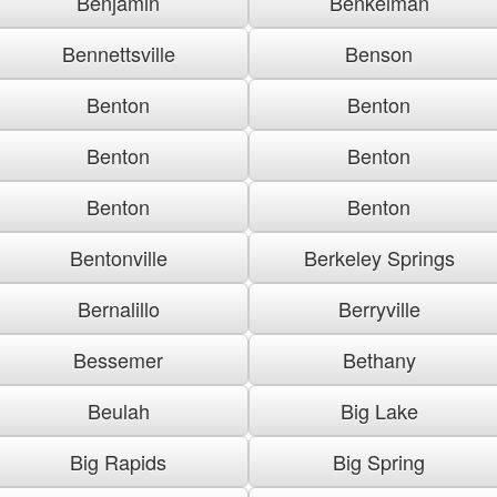
Benjamin
Benkelman
Bennettsville
Benson
Benton
Benton
Benton
Benton
Benton
Benton
Bentonville
Berkeley Springs
Bernalillo
Berryville
Bessemer
Bethany
Beulah
Big Lake
Big Rapids
Big Spring