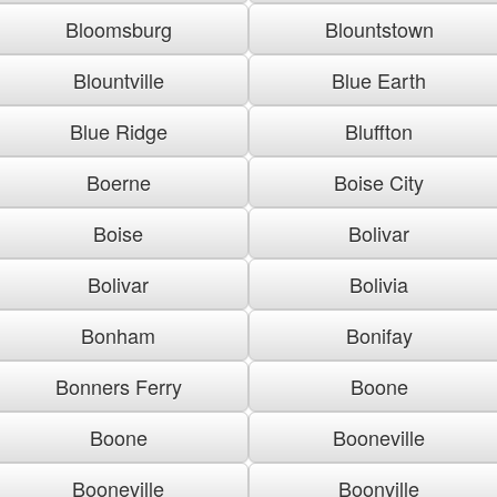
Bloomsburg
Blountstown
Blountville
Blue Earth
Blue Ridge
Bluffton
Boerne
Boise City
Boise
Bolivar
Bolivar
Bolivia
Bonham
Bonifay
Bonners Ferry
Boone
Boone
Booneville
Booneville
Boonville