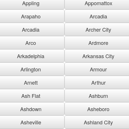
Appling
Appomattox
Arapaho
Arcadia
Arcadia
Archer City
Arco
Ardmore
Arkadelphia
Arkansas City
Arlington
Armour
Arnett
Arthur
Ash Flat
Ashburn
Ashdown
Asheboro
Asheville
Ashland City