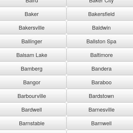
Baker
Bakersfield
Bakersville
Baldwin
Ballinger
Ballston Spa
Balsam Lake
Baltimore
Bamberg
Bandera
Bangor
Baraboo
Barbourville
Bardstown
Bardwell
Barnesville
Barnstable
Barnwell