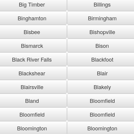
Big Timber
Billings
Binghamton
Birmingham
Bisbee
Bishopville
Bismarck
Bison
Black River Falls
Blackfoot
Blackshear
Blair
Blairsville
Blakely
Bland
Bloomfield
Bloomfield
Bloomfield
Bloomington
Bloomington