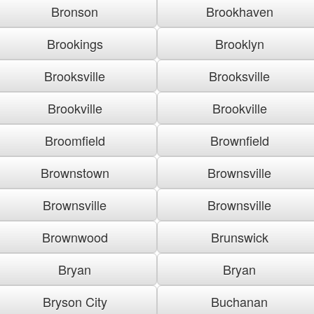
Bronson
Brookhaven
Brookings
Brooklyn
Brooksville
Brooksville
Brookville
Brookville
Broomfield
Brownfield
Brownstown
Brownsville
Brownsville
Brownsville
Brownwood
Brunswick
Bryan
Bryan
Bryson City
Buchanan