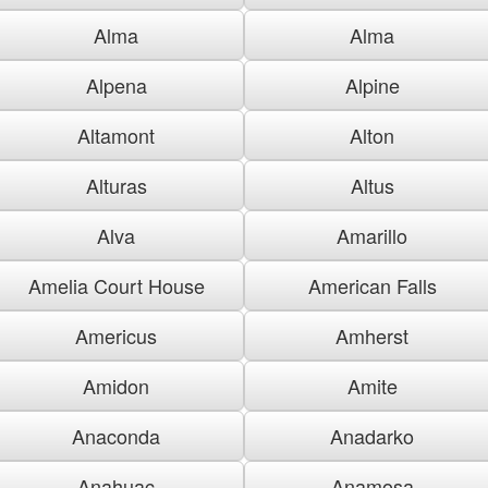
Alma
Alma
Alpena
Alpine
Altamont
Alton
Alturas
Altus
Alva
Amarillo
Amelia Court House
American Falls
Americus
Amherst
Amidon
Amite
Anaconda
Anadarko
Anahuac
Anamosa