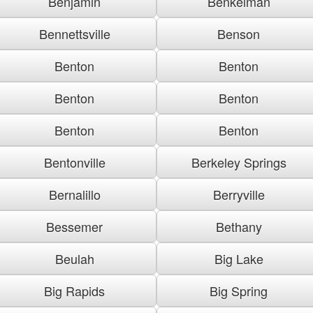
Benjamin
Benkelman
Bennettsville
Benson
Benton
Benton
Benton
Benton
Benton
Benton
Bentonville
Berkeley Springs
Bernalillo
Berryville
Bessemer
Bethany
Beulah
Big Lake
Big Rapids
Big Spring