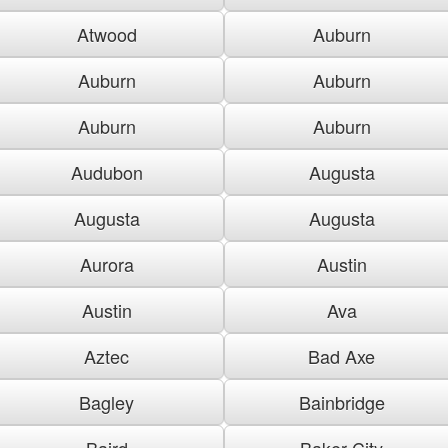
Atwood
Auburn
Auburn
Auburn
Auburn
Auburn
Audubon
Augusta
Augusta
Augusta
Aurora
Austin
Austin
Ava
Aztec
Bad Axe
Bagley
Bainbridge
Baird
Baker City