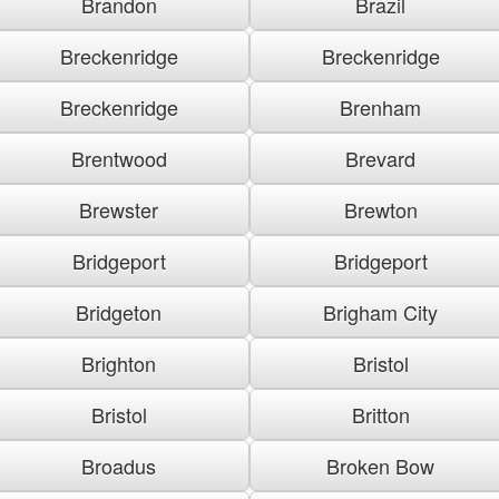
Brandon
Brazil
Breckenridge
Breckenridge
Breckenridge
Brenham
Brentwood
Brevard
Brewster
Brewton
Bridgeport
Bridgeport
Bridgeton
Brigham City
Brighton
Bristol
Bristol
Britton
Broadus
Broken Bow