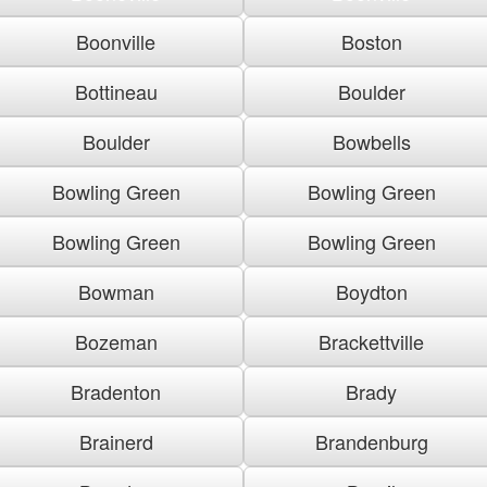
Boonville
Boston
Bottineau
Boulder
Boulder
Bowbells
Bowling Green
Bowling Green
Bowling Green
Bowling Green
Bowman
Boydton
Bozeman
Brackettville
Bradenton
Brady
Brainerd
Brandenburg