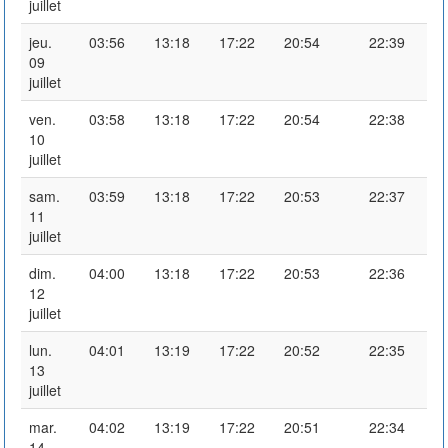
juillet
jeu.
03:56
13:18
17:22
20:54
22:39
09
juillet
ven.
03:58
13:18
17:22
20:54
22:38
10
juillet
sam.
03:59
13:18
17:22
20:53
22:37
11
juillet
dim.
04:00
13:18
17:22
20:53
22:36
12
juillet
lun.
04:01
13:19
17:22
20:52
22:35
13
juillet
mar.
04:02
13:19
17:22
20:51
22:34
14