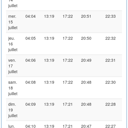
juillet
mer.
04:04
13:19
17:22
20:51
22:33
15
juillet
jeu.
04:05
13:19
17:22
20:50
22:32
16
juillet
ven.
04:06
13:19
17:22
20:49
22:31
17
juillet
sam.
04:08
13:19
17:22
20:48
22:30
18
juillet
dim.
04:09
13:19
17:21
20:48
22:28
19
juillet
lun.
04:10
13:19
17:21
20:47
22:27