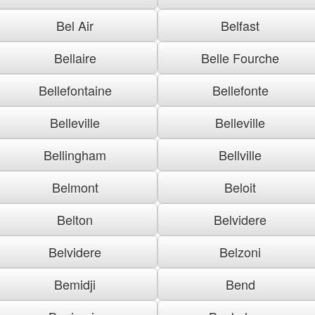
Bel Air
Belfast
Bellaire
Belle Fourche
Bellefontaine
Bellefonte
Belleville
Belleville
Bellingham
Bellville
Belmont
Beloit
Belton
Belvidere
Belvidere
Belzoni
Bemidji
Bend