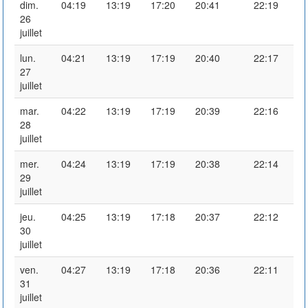
dim.
04:19
13:19
17:20
20:41
22:19
26
juillet
lun.
04:21
13:19
17:19
20:40
22:17
27
juillet
mar.
04:22
13:19
17:19
20:39
22:16
28
juillet
mer.
04:24
13:19
17:19
20:38
22:14
29
juillet
jeu.
04:25
13:19
17:18
20:37
22:12
30
juillet
ven.
04:27
13:19
17:18
20:36
22:11
31
juillet