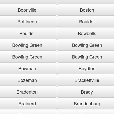
Boonville
Boston
Bottineau
Boulder
Boulder
Bowbells
Bowling Green
Bowling Green
Bowling Green
Bowling Green
Bowman
Boydton
Bozeman
Brackettville
Bradenton
Brady
Brainerd
Brandenburg