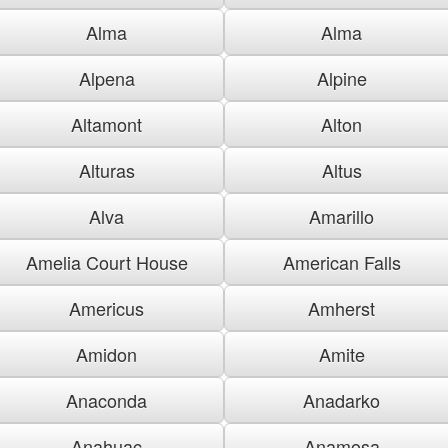
Alma
Alma
Alpena
Alpine
Altamont
Alton
Alturas
Altus
Alva
Amarillo
Amelia Court House
American Falls
Americus
Amherst
Amidon
Amite
Anaconda
Anadarko
Anahuac
Anamosa