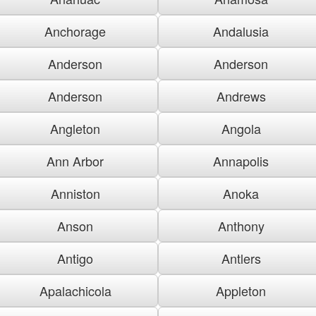
Anchorage
Andalusia
Anderson
Anderson
Anderson
Andrews
Angleton
Angola
Ann Arbor
Annapolis
Anniston
Anoka
Anson
Anthony
Antigo
Antlers
Apalachicola
Appleton