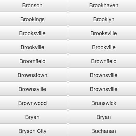
Bronson
Brookhaven
Brookings
Brooklyn
Brooksville
Brooksville
Brookville
Brookville
Broomfield
Brownfield
Brownstown
Brownsville
Brownsville
Brownsville
Brownwood
Brunswick
Bryan
Bryan
Bryson City
Buchanan