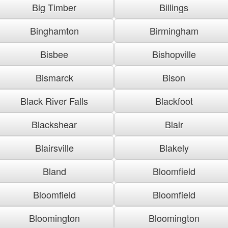
Big Timber
Billings
Binghamton
Birmingham
Bisbee
Bishopville
Bismarck
Bison
Black River Falls
Blackfoot
Blackshear
Blair
Blairsville
Blakely
Bland
Bloomfield
Bloomfield
Bloomfield
Bloomington
Bloomington