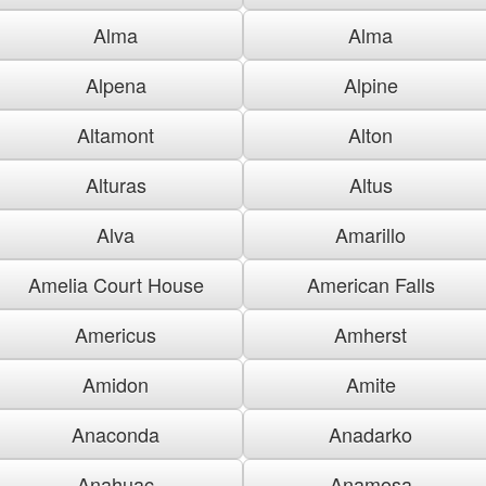
Alma
Alma
Alpena
Alpine
Altamont
Alton
Alturas
Altus
Alva
Amarillo
Amelia Court House
American Falls
Americus
Amherst
Amidon
Amite
Anaconda
Anadarko
Anahuac
Anamosa