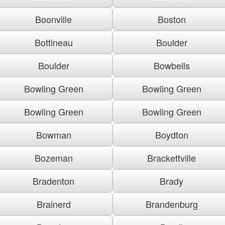
Boonville
Boston
Bottineau
Boulder
Boulder
Bowbells
Bowling Green
Bowling Green
Bowling Green
Bowling Green
Bowman
Boydton
Bozeman
Brackettville
Bradenton
Brady
Brainerd
Brandenburg