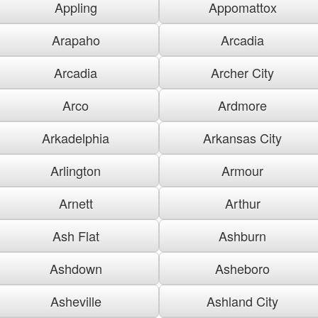
Appling
Appomattox
Arapaho
Arcadia
Arcadia
Archer City
Arco
Ardmore
Arkadelphia
Arkansas City
Arlington
Armour
Arnett
Arthur
Ash Flat
Ashburn
Ashdown
Asheboro
Asheville
Ashland City