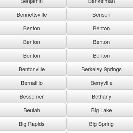
Benjamin
Benkelman
Bennettsville
Benson
Benton
Benton
Benton
Benton
Benton
Benton
Bentonville
Berkeley Springs
Bernalillo
Berryville
Bessemer
Bethany
Beulah
Big Lake
Big Rapids
Big Spring