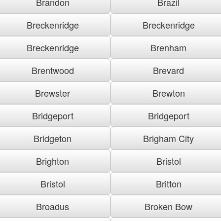
Brandon
Brazil
Breckenridge
Breckenridge
Breckenridge
Brenham
Brentwood
Brevard
Brewster
Brewton
Bridgeport
Bridgeport
Bridgeton
Brigham City
Brighton
Bristol
Bristol
Britton
Broadus
Broken Bow