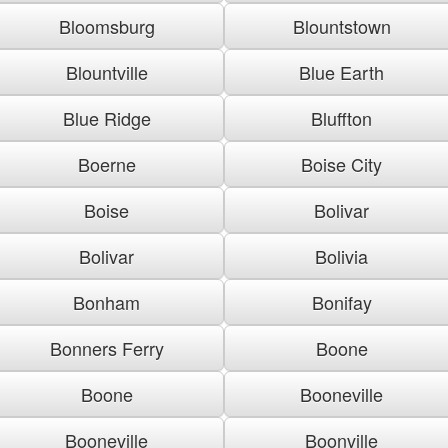
Bloomsburg
Blountstown
Blountville
Blue Earth
Blue Ridge
Bluffton
Boerne
Boise City
Boise
Bolivar
Bolivar
Bolivia
Bonham
Bonifay
Bonners Ferry
Boone
Boone
Booneville
Booneville
Boonville