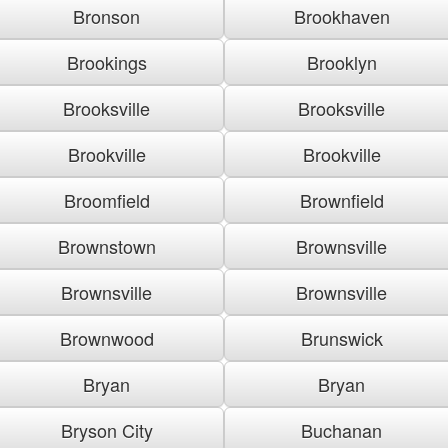
Bronson
Brookhaven
Brookings
Brooklyn
Brooksville
Brooksville
Brookville
Brookville
Broomfield
Brownfield
Brownstown
Brownsville
Brownsville
Brownsville
Brownwood
Brunswick
Bryan
Bryan
Bryson City
Buchanan