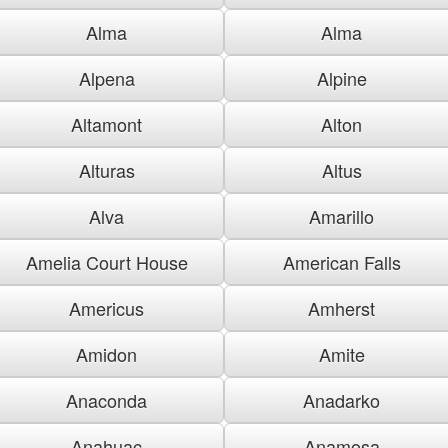
Alma
Alma
Alpena
Alpine
Altamont
Alton
Alturas
Altus
Alva
Amarillo
Amelia Court House
American Falls
Americus
Amherst
Amidon
Amite
Anaconda
Anadarko
Anahuac
Anamosa