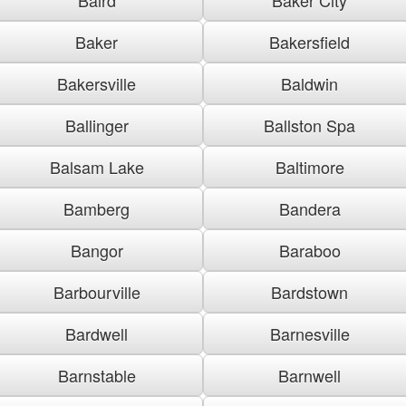
Baker
Bakersfield
Bakersville
Baldwin
Ballinger
Ballston Spa
Balsam Lake
Baltimore
Bamberg
Bandera
Bangor
Baraboo
Barbourville
Bardstown
Bardwell
Barnesville
Barnstable
Barnwell