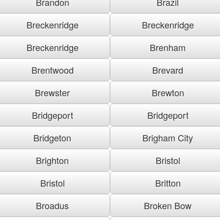
Brandon
Brazil
Breckenridge
Breckenridge
Breckenridge
Brenham
Brentwood
Brevard
Brewster
Brewton
Bridgeport
Bridgeport
Bridgeton
Brigham City
Brighton
Bristol
Bristol
Britton
Broadus
Broken Bow