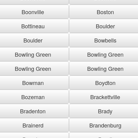
Boonville
Boston
Bottineau
Boulder
Boulder
Bowbells
Bowling Green
Bowling Green
Bowling Green
Bowling Green
Bowman
Boydton
Bozeman
Brackettville
Bradenton
Brady
Brainerd
Brandenburg