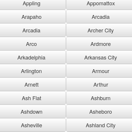
Appling
Appomattox
Arapaho
Arcadia
Arcadia
Archer City
Arco
Ardmore
Arkadelphia
Arkansas City
Arlington
Armour
Arnett
Arthur
Ash Flat
Ashburn
Ashdown
Asheboro
Asheville
Ashland City