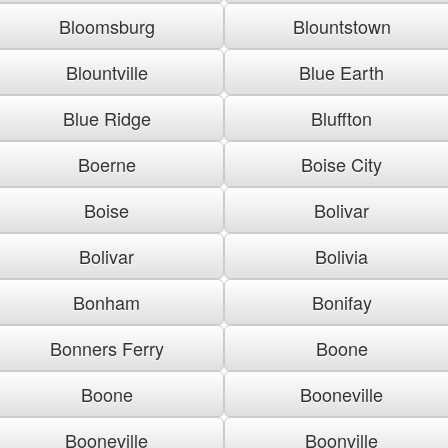
Bloomsburg
Blountstown
Blountville
Blue Earth
Blue Ridge
Bluffton
Boerne
Boise City
Boise
Bolivar
Bolivar
Bolivia
Bonham
Bonifay
Bonners Ferry
Boone
Boone
Booneville
Booneville
Boonville