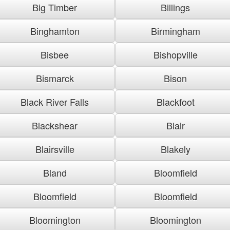
Big Timber
Billings
Binghamton
Birmingham
Bisbee
Bishopville
Bismarck
Bison
Black River Falls
Blackfoot
Blackshear
Blair
Blairsville
Blakely
Bland
Bloomfield
Bloomfield
Bloomfield
Bloomington
Bloomington