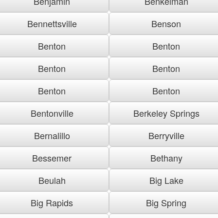
Benjamin
Benkelman
Bennettsville
Benson
Benton
Benton
Benton
Benton
Benton
Benton
Bentonville
Berkeley Springs
Bernalillo
Berryville
Bessemer
Bethany
Beulah
Big Lake
Big Rapids
Big Spring